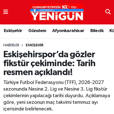
Nöbetçi Eczaneler
Eskişehir
Gündem
Afyonkarahisar
Bilecik
K
Hava Durumu
Trafik Durumu
HABERLER
ESKIŞEHIR
Eskişehirspor’da gözler
Süper Lig Puan Durumu ve Fikstür
fikstür çekiminde: Tarih
resmen açıklandı!
Tüm Manşetler
Türkiye Futbol Federasyonu (TFF), 2026-2027
Son Dakika Haberleri
sezonunda Nesine 2. Lig ve Nesine 3. Lig fikstür
çekimlerinin yapılacağı tarihi duyurdu. Açıklamaya
Haber Arşivi
göre, yeni sezonun maç takvimi temmuz ayı
içerisinde belirlenecek.