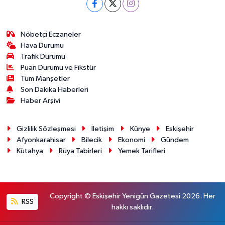
Nöbetçi Eczaneler
Hava Durumu
Trafik Durumu
Puan Durumu ve Fikstür
Tüm Manşetler
Son Dakika Haberleri
Haber Arşivi
Gizlilik Sözleşmesi
İletişim
Künye
Eskişehir
Afyonkarahisar
Bilecik
Ekonomi
Gündem
Kütahya
Rüya Tabirleri
Yemek Tarifleri
Copyright © Eskişehir Yenigün Gazetesi 2026. Her
RSS
hakkı saklıdır.