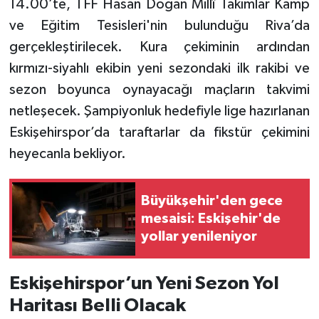
14.00’te, TFF Hasan Doğan Millî Takımlar Kamp
ve Eğitim Tesisleri'nin bulunduğu Riva’da
gerçekleştirilecek. Kura çekiminin ardından
kırmızı-siyahlı ekibin yeni sezondaki ilk rakibi ve
sezon boyunca oynayacağı maçların takvimi
netleşecek. Şampiyonluk hedefiyle lige hazırlanan
Eskişehirspor’da taraftarlar da fikstür çekimini
heyecanla bekliyor.
Büyükşehir'den gece
mesaisi: Eskişehir'de
yollar yenileniyor
Eskişehirspor’un Yeni Sezon Yol
Haritası Belli Olacak