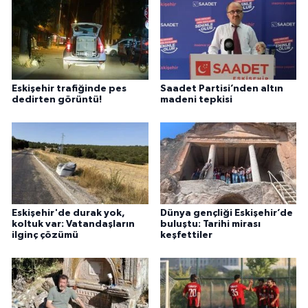
Eskişehir trafiğinde pes
Saadet Partisi’nden altın
dedirten görüntü!
madeni tepkisi
Eskişehir'de durak yok,
Dünya gençliği Eskişehir’de
koltuk var: Vatandaşların
buluştu: Tarihi mirası
ilginç çözümü
keşfettiler