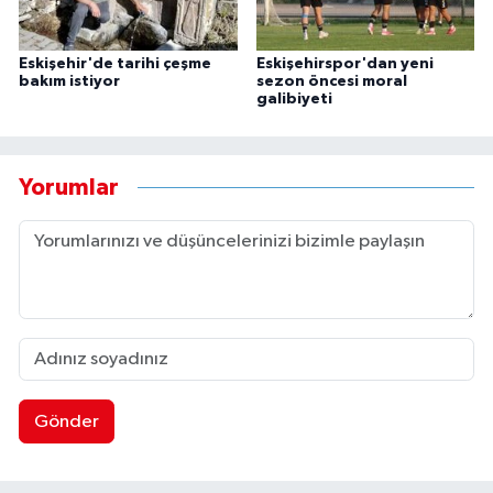
Eskişehir'de tarihi çeşme
Eskişehirspor'dan yeni
bakım istiyor
sezon öncesi moral
galibiyeti
Yorumlar
Gönder