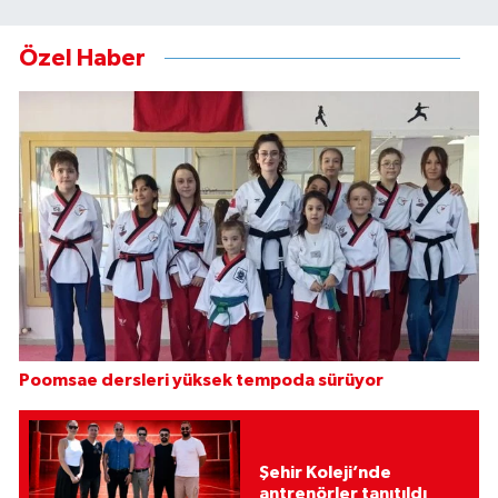
Özel Haber
Poomsae dersleri yüksek tempoda sürüyor
Şehir Koleji’nde
antrenörler tanıtıldı