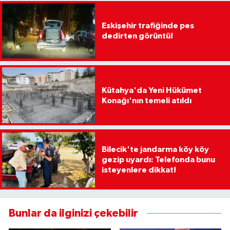
Eskişehir trafiğinde pes
dedirten görüntü!
Kütahya'da Yeni Hükümet
Konağı'nın temeli atıldı
Bilecik'te jandarma köy köy
gezip uyardı: Telefonda bunu
isteyenlere dikkat!
Bunlar da ilginizi çekebilir