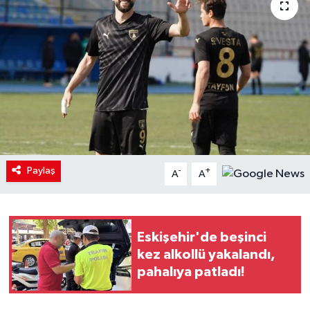
Paylaş
-
+
A
A
Eskişehir'de beşinci
kez alkollü yakalandı,
pahalıya patladı!