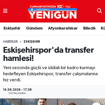
Nöbetçi Eczaneler
Eskişehir
Gündem
Afyonkarahisar
Bilecik
K
Hava Durumu
Trafik Durumu
HABERLER
ESKIŞEHIR
Eskişehirspor'da transfer
Süper Lig Puan Durumu ve Fikstür
hamlesi!
Tüm Manşetler
Yeni sezonda güçlü ve iddialı bir kadro kurmayı
hedefleyen Eskişehirspor, transfer çalışmalarına
Son Dakika Haberleri
hız verdi.
Haber Arşivi
16.06.2026 - 17:38
YAYINLANMA