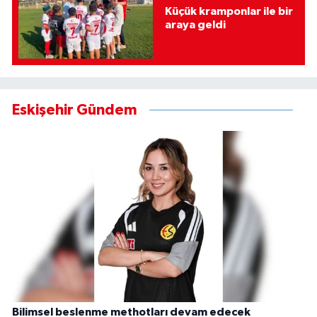
Küçük kramponlar ile bir
araya geldi
Eskişehir Gündem
Bilimsel beslenme methotları devam edecek