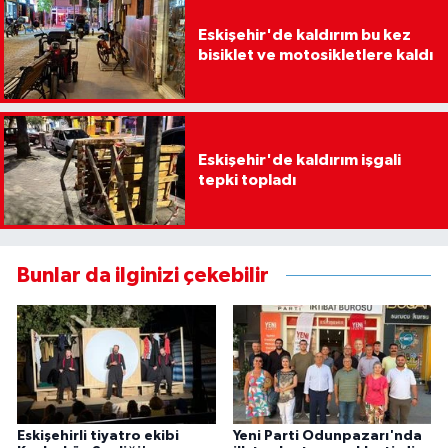
Eskişehir'de kaldırım bu kez
bisiklet ve motosikletlere kaldı
Eskişehir'de kaldırım işgali
tepki topladı
Bunlar da ilginizi çekebilir
Eskişehirli tiyatro ekibi
Yeni Parti Odunpazarı'nda