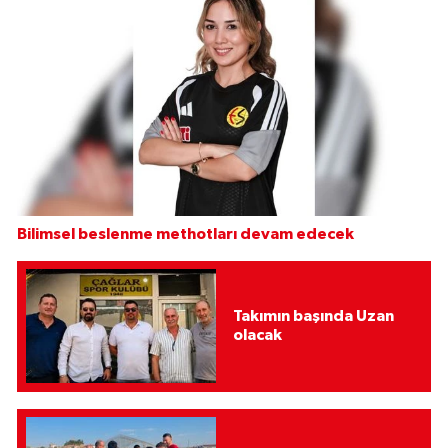
Bilimsel beslenme methotları devam edecek
Takımın başında Uzan
olacak