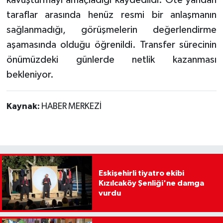
kavuşturmayı amaçladığı kaydedildi. Öte yandan
taraflar arasında henüz resmi bir anlaşmanın
sağlanmadığı, görüşmelerin değerlendirme
aşamasında olduğu öğrenildi. Transfer sürecinin
önümüzdeki günlerde netlik kazanması
bekleniyor.
Kaynak:
HABER MERKEZİ
Eskişehirli tiyatro ekibi
Kızılcaköy Şenliği'ne damga
vurdu