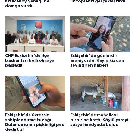
Kızılcaköy Şenliği'ne
ilk toplantı gerçekleştirdi
damga vurdu
CHP Eskişehir'de ilçe
Eskişehir'de günlerdir
başkanları belli olmaya
aranıyordu: Kayıp kızdan
başladı!
sevindiren haber!
Eskişehir'de ücretsiz
Eskişehir'de mahalleyi
sahiplendirme tuzağı:
birbirine kattı: Köylü çareyi
Dolandırıcının pişkinliği pes
sosyal medyada buldu
dedirtti!