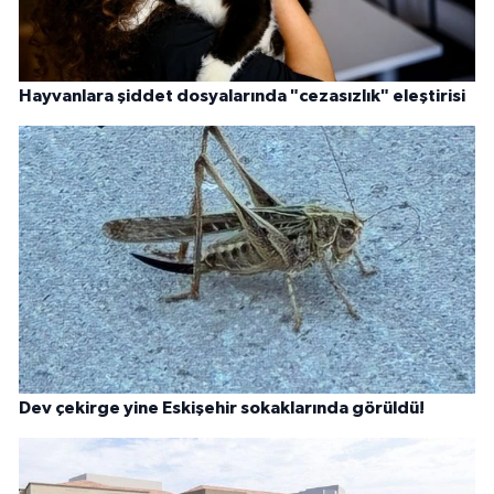
Hayvanlara şiddet dosyalarında "cezasızlık" eleştirisi
Dev çekirge yine Eskişehir sokaklarında görüldü!