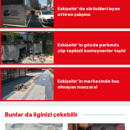
Eskişehir'de sürücüleri isyan
ettiren çalışma
Eskişehir'in gözde parkında
çöp tepkisi! konteynerler taştı!
Eskişehir'in merkezinde hoş
olmayan manzara!
Bunlar da ilginizi çekebilir