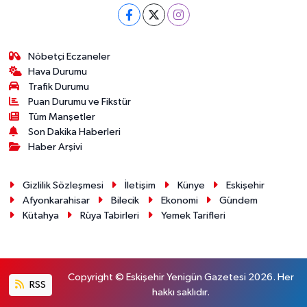
Nöbetçi Eczaneler
Hava Durumu
Trafik Durumu
Puan Durumu ve Fikstür
Tüm Manşetler
Son Dakika Haberleri
Haber Arşivi
Gizlilik Sözleşmesi
İletişim
Künye
Eskişehir
Afyonkarahisar
Bilecik
Ekonomi
Gündem
Kütahya
Rüya Tabirleri
Yemek Tarifleri
Copyright © Eskişehir Yenigün Gazetesi 2026. Her
RSS
hakkı saklıdır.