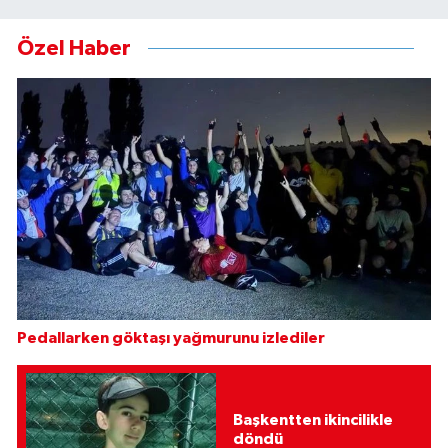
Özel Haber
Pedallarken göktaşı yağmurunu izlediler
Başkentten ikincilikle
döndü