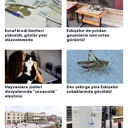
Esnaf kredi limitleri
Eskişehir'de yoldan
yükseldi, gözler yeni
geçenlerin içini ısıtan
düzenlemede
görüntü!
Hayvanlara şiddet
Dev çekirge yine Eskişehir
dosyalarında "cezasızlık"
sokaklarında görüldü!
eleştirisi