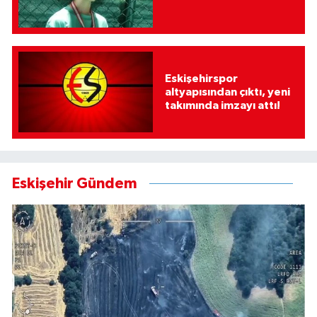
Eskişehirspor
altyapısından çıktı, yeni
takımında imzayı attı!
Eskişehir Gündem