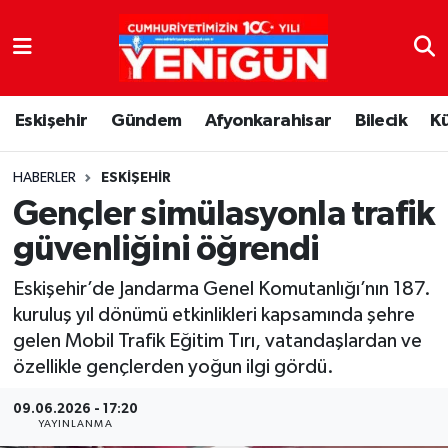
Nöbetçi Eczaneler
Eskişehir
Gündem
Afyonkarahisar
Bilecik
K
Hava Durumu
Trafik Durumu
HABERLER
ESKIŞEHIR
Gençler simülasyonla trafik
Süper Lig Puan Durumu ve Fikstür
güvenliğini öğrendi
Tüm Manşetler
Eskişehir’de Jandarma Genel Komutanlığı’nın 187.
kuruluş yıl dönümü etkinlikleri kapsamında şehre
Son Dakika Haberleri
gelen Mobil Trafik Eğitim Tırı, vatandaşlardan ve
özellikle gençlerden yoğun ilgi gördü.
Haber Arşivi
09.06.2026 - 17:20
YAYINLANMA