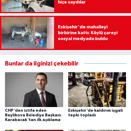
hiçe saydılar
Eskişehir'de mahalleyi
birbirine kattı: Köylü çareyi
sosyal medyada buldu
Bunlar da ilginizi çekebilir
CHP'den istifa eden
Eskişehir'de kaldırım işgali
Beylikova Belediye Başkanı
tepki topladı
Karabacak'tan ilk açıklama