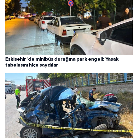
Eskişehir'de minibüs durağına park engeli: Yasak
tabelasını hiçe saydılar