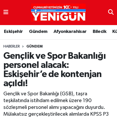
Nöbetçi Eczaneler
Eskişehir
Gündem
Afyonkarahisar
Bilecik
K
Hava Durumu
Trafik Durumu
HABERLER
GÜNDEM
Gençlik ve Spor Bakanlığı
Süper Lig Puan Durumu ve Fikstür
personel alacak:
Eskişehir’e de kontenjan
Tüm Manşetler
açıldı!
Son Dakika Haberleri
Gençlik ve Spor Bakanlığı (GSB), taşra
Haber Arşivi
teşkilatında istihdam edilmek üzere 190
sözleşmeli personel alımı yapacağını duyurdu.
Mülakatsız gerçekleştirilecek alımlarda KPSS P3