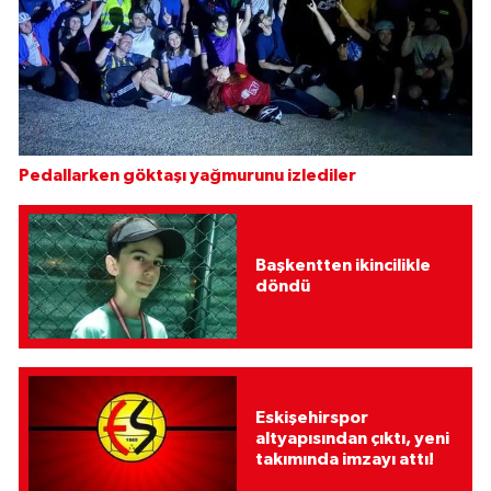
Pedallarken göktaşı yağmurunu izlediler
Başkentten ikincilikle
döndü
Eskişehirspor
altyapısından çıktı, yeni
takımında imzayı attı!