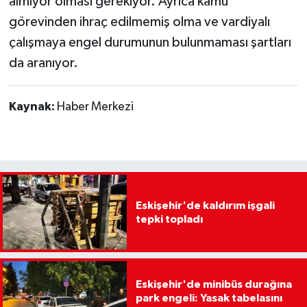
almıyor olması gerekiyor. Ayrıca kamu
görevinden ihraç edilmemiş olma ve vardiyalı
çalışmaya engel durumunun bulunmaması şartları
da aranıyor.
Kaynak:
Haber Merkezi
Eskişehir'de kaldırım işgali
tepki topladı
Eskişehir'de minibüs durağına
park engeli: Yasak tabelasını