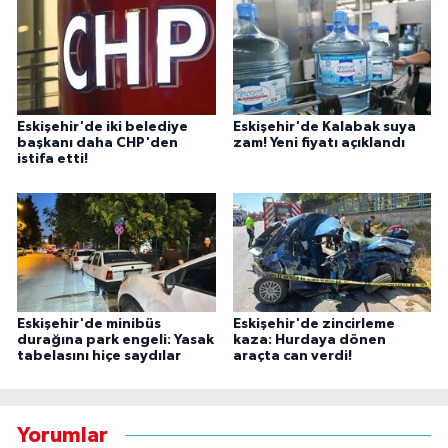
Eskişehir'de iki belediye
Eskişehir'de Kalabak suya
başkanı daha CHP'den
zam! Yeni fiyatı açıklandı
istifa etti!
Eskişehir'de minibüs
Eskişehir'de zincirleme
durağına park engeli: Yasak
kaza: Hurdaya dönen
tabelasını hiçe saydılar
araçta can verdi!
Yorumlar