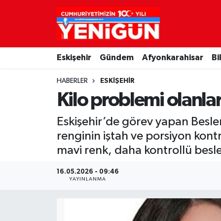
Nöbetçi Eczaneler
Eskişehir
Gündem
Afyonkarahisar
Bi
Hava Durumu
HABERLER
ESKIŞEHIR
Trafik Durumu
Kilo problemi olanlar
Süper Lig Puan Durumu ve Fikstür
Eskişehir’de görev yapan Besl
renginin iştah ve porsiyon kont
Tüm Manşetler
mavi renk, daha kontrollü besl
Son Dakika Haberleri
16.05.2026 - 09:46
YAYINLANMA
Haber Arşivi