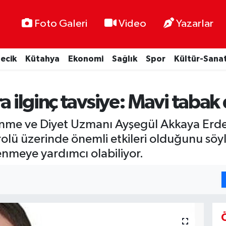
Foto Galeri
Video
Yazarlar
lecik
Kütahya
Ekonomi
Sağlık
Spor
Kültür-Sana
a ilginç tavsiye: Mavi tabak
enme ve Diyet Uzmanı Ayşegül Akkaya Erd
rolü üzerinde önemli etkileri olduğunu söyl
enmeye yardımcı olabiliyor.