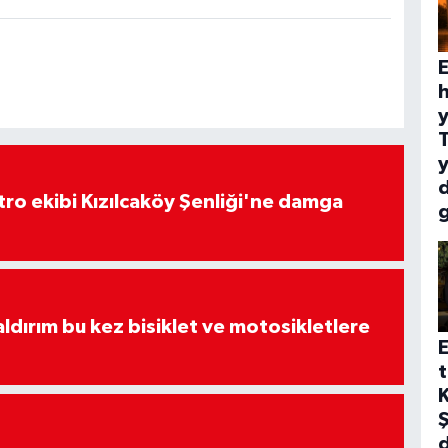
E
h
y
y
atro ekibi Kızılcaköy Şenliği'ne damga
aldırım bu kez bisiklet ve motosikletlere
E
t
K
Ş