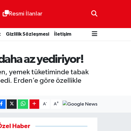
Resmi İlanlar
t
Gizlilik Sözleşmesi
İletişim
 daha az yediriyor!
en, yemek tüketiminde tabak
edi. Erden’e göre özellikle
-
+
A
A
Özel Haber