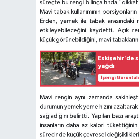
süreçte bu rengi bilinçaltında “dikkat”
Mavi tabak kullanımının porsiyonların 
Erden, yemek ile tabak arasındaki r
etkileyebileceğini kaydetti. Açık r
küçük görünebildiğini, mavi tabakların i
Eskişehir'de sı
yağdı
İçeriği Görüntül
Mavi rengin aynı zamanda sakinleşti
durumun yemek yeme hızını azaltarak t
sağladığını belirtti. Yapılan bazı araş
insanların daha az kalori tükettiğini
sürecinde küçük çevresel değişiklikler