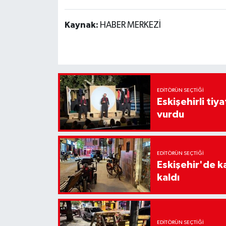
Kaynak:
HABER MERKEZİ
EDITÖRÜN SEÇTIĞI
Eskişehirli tiy
vurdu
EDITÖRÜN SEÇTIĞI
Eskişehir'de k
kaldı
EDITÖRÜN SEÇTIĞI