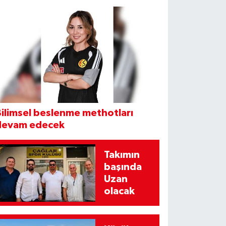
ilimsel beslenme methotları
devam edecek
Takımın
başında
Uzan
olacak