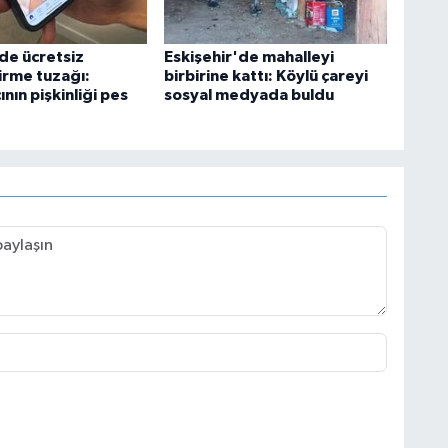
'de ücretsiz
Eskişehir'de mahalleyi
irme tuzağı:
birbirine kattı: Köylü çareyi
ının pişkinliği pes
sosyal medyada buldu