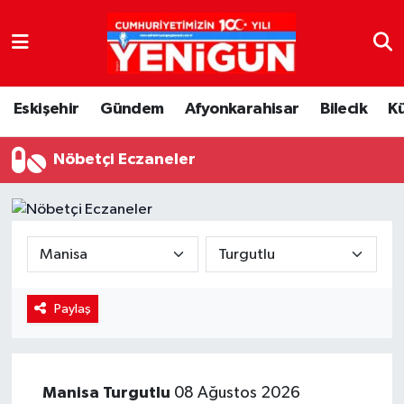
Nöbetçi Eczaneler
Eskişehir
Gündem
Afyonkarahisar
Bilecik
K
Hava Durumu
Nöbetçi Eczaneler
Trafik Durumu
Süper Lig Puan Durumu ve Fikstür
Tüm Manşetler
Son Dakika Haberleri
Paylaş
Haber Arşivi
Manisa
Turgutlu
08 Ağustos 2026