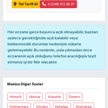
Yol Tarifi Al
0 (236) 312 36 37
Her eczane gece boyunca açık olmayabilir, bazıları
sadece gerektiğinde açık kalabilir veya
beklenmedik durumlar nedeniyle nöbete
gelemeyebilir. Bu nedenle, yola çıkmadan önce
eczanenin açık olduğunu telefon aracılığıyla teyit
etmeniz iyi bir fikir olacaktır.
Manisa Diğer İlçeler
Ahmetli
Akhisar
Alaşehiir
Demirci
Gölmarmara
Gördes
Kirkağaç
Köprübaşi