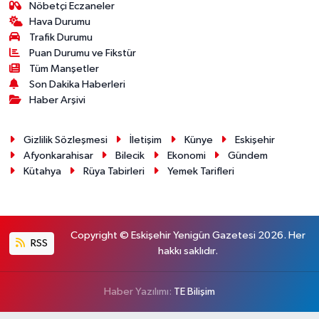
Nöbetçi Eczaneler
Hava Durumu
Trafik Durumu
Puan Durumu ve Fikstür
Tüm Manşetler
Son Dakika Haberleri
Haber Arşivi
Gizlilik Sözleşmesi
İletişim
Künye
Eskişehir
Afyonkarahisar
Bilecik
Ekonomi
Gündem
Kütahya
Rüya Tabirleri
Yemek Tarifleri
Copyright © Eskişehir Yenigün Gazetesi 2026. Her
RSS
hakkı saklıdır.
Haber Yazılımı:
TE Bilişim