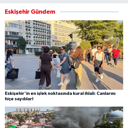
Eskişehir Gündem
Eskişehir'in en işlek noktasında kural ihlali: Canlarını
hiçe saydılar!