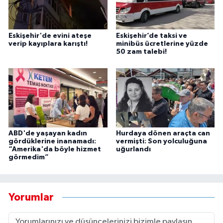
Eskişehir'de evini ateşe
Eskişehir’de taksi ve
verip kayıplara karıştı!
minibüs ücretlerine yüzde
50 zam talebi!
ABD'de yaşayan kadın
Hurdaya dönen araçta can
gördüklerine inanamadı:
vermişti: Son yolculuğuna
“Amerika'da böyle hizmet
uğurlandı
görmedim”
Yorumlar