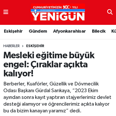
Nöbetçi Eczaneler
Eskişehir
Gündem
Afyonkarahisar
Bilecik
K
Hava Durumu
Trafik Durumu
HABERLER
ESKIŞEHIR
Mesleki eğitime büyük
Süper Lig Puan Durumu ve Fikstür
engel: Çıraklar açıkta
kalıyor!
Tüm Manşetler
Berberler, Kuaförler, Güzellik ve Dövmecilik
Son Dakika Haberleri
Odası Başkanı Gürdal Sarıkaya, “2023 Ekim
ayından sonra kayıt yaptıran stajyerlerimiz devlet
Haber Arşivi
desteği alamıyor ve öğrencilerimiz açıkta kalıyor
bu da bizim kanayan yaramız” dedi.