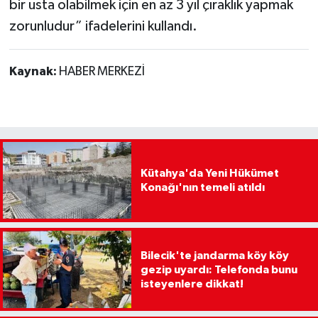
bir usta olabilmek için en az 3 yıl çıraklık yapmak
zorunludur” ifadelerini kullandı.
Kaynak:
HABER MERKEZİ
Kütahya'da Yeni Hükümet
Konağı'nın temeli atıldı
Bilecik'te jandarma köy köy
gezip uyardı: Telefonda bunu
isteyenlere dikkat!