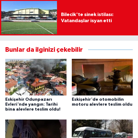
Bilecik'te sinek istilası:
Vatandaşlar isyan etti
Bunlar da ilginizi çekebilir
Eskişehir Odunpazarı
Eskişehir'de otomobilin
Evleri'nde yangın: Tarihi
motoru alevlere teslim oldu
bina alevlere teslim oldu!