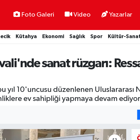
Foto Galeri
Video
Yazarlar
lecik
Kütahya
Ekonomi
Sağlık
Spor
Kültür-Sana
vali'nde sanat rüzgarı: Ress
de bu yıl 10'uncusu düzenlenen Uluslararası
kinliklere ev sahipliği yapmaya devam ediyor