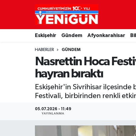
Nöbetçi Eczaneler
Eskişehir
Gündem
Afyonkarahisar
Bi
Hava Durumu
HABERLER
GÜNDEM
Trafik Durumu
Nasrettin Hoca Festi
Süper Lig Puan Durumu ve Fikstür
hayran bıraktı
Tüm Manşetler
Eskişehir'in Sivrihisar ilçesin
Festivali, birbirinden renkli et
Son Dakika Haberleri
05.07.2026 - 11:49
YAYINLANMA
Haber Arşivi