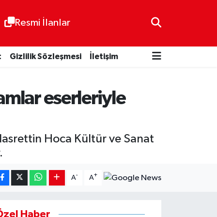
Resmi İlanlar
t
Gizlilik Sözleşmesi
İletişim
amlar eserleriyle
 Nasrettin Hoca Kültür ve Sanat
.
-
+
A
A
Özel Haber