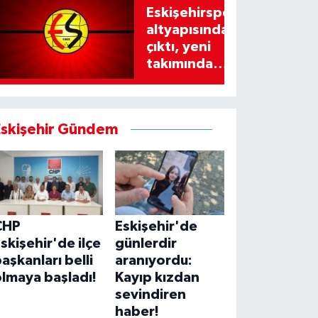
Eskişehirspor
altyapısından
çıktı, yeni
takımında
imzayı attı!
Eskişehir Gündem
CHP
Eskişehir'de
skişehir'de ilçe
günlerdir
aşkanları belli
aranıyordu:
lmaya başladı!
Kayıp kızdan
sevindiren
haber!