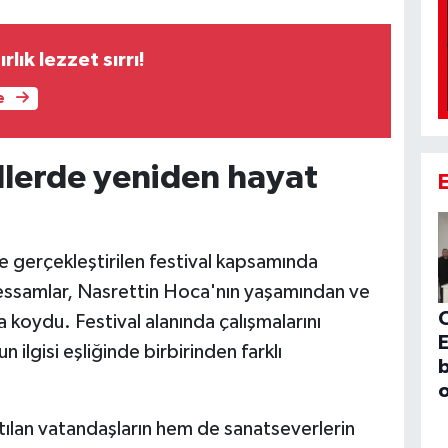
rlık lezzet sırrı!
e
llerde yeniden hayat
de gerçekleştirilen festival kapsamında
 ressamlar, Nasrettin Hoca'nın yaşamından ve
 koydu. Festival alanında çalışmalarını
E
n ilgisi eşliğinde birbirinden farklı
b
o
atılan vatandaşların hem de sanatseverlerin