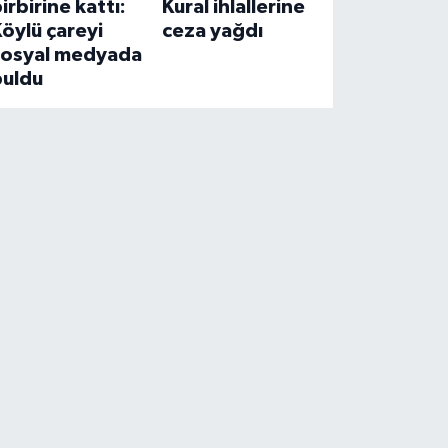
irbirine kattı:
Kural ihlallerine
öylü çareyi
ceza yağdı
sosyal medyada
buldu