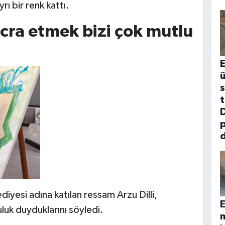
rı bir renk kattı.
cra etmek bizi çok mutlu
E
ü
t
D
p
d
iyesi adına katılan ressam Arzu Dilli,
E
luk duyduklarını söyledi.
m