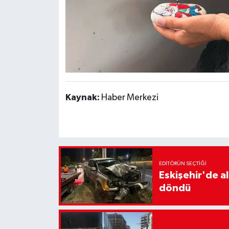
Kaynak:
Haber Merkezi
EDITÖRÜN SEÇTIĞI
Eskişehir'de a
döndü