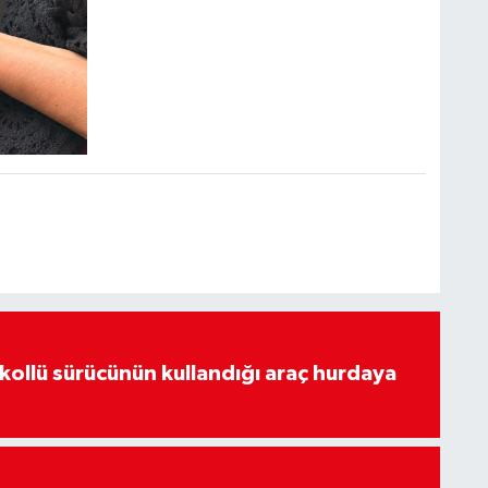
lkollü sürücünün kullandığı araç hurdaya