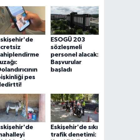
skişehir'de
ESOGÜ 203
cretsiz
sözleşmeli
sahiplendirme
personel alacak:
uzağı:
Başvurular
olandırıcının
başladı
işkinliği pes
edirtti!
skişehir'de
Eskişehir'de sıkı
ahalleyi
trafik denetimi: