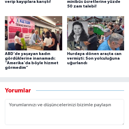
verip kayıplara karıştı!
minibüs ücretlerine yüzde
50 zam talebi!
ABD'de yaşayan kadın
Hurdaya dönen araçta can
gördüklerine inanamadı:
vermişti: Son yolculuğuna
“Amerika'da böyle hizmet
uğurlandı
görmedim”
Yorumlar