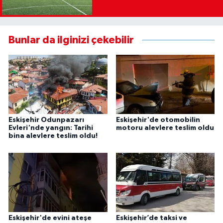
Bunlar da ilginizi çekebilir
Eskişehir Odunpazarı
Eskişehir'de otomobilin
Evleri'nde yangın: Tarihi
motoru alevlere teslim oldu
bina alevlere teslim oldu!
Eskişehir'de evini ateşe
Eskişehir’de taksi ve