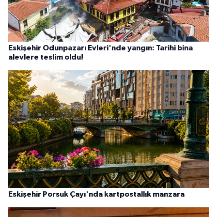
Eskişehir Odunpazarı Evleri'nde yangın: Tarihi bina
alevlere teslim oldu!
Eskişehir Porsuk Çayı'nda kartpostallık manzara