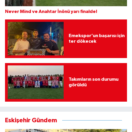
Never Mind ve Anahtar İnönü yarı finalde!
Emekspor’un başarısı için
ter dökecek
Takımların son durumu
görüldü
Eskişehir Gündem