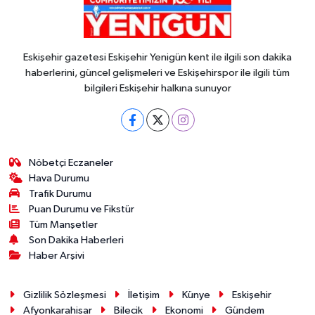
Eskişehir gazetesi Eskişehir Yenigün kent ile ilgili son dakika
haberlerini, güncel gelişmeleri ve Eskişehirspor ile ilgili tüm
bilgileri Eskişehir halkına sunuyor
Nöbetçi Eczaneler
Hava Durumu
Trafik Durumu
Puan Durumu ve Fikstür
Tüm Manşetler
Son Dakika Haberleri
Haber Arşivi
Gizlilik Sözleşmesi
İletişim
Künye
Eskişehir
Afyonkarahisar
Bilecik
Ekonomi
Gündem