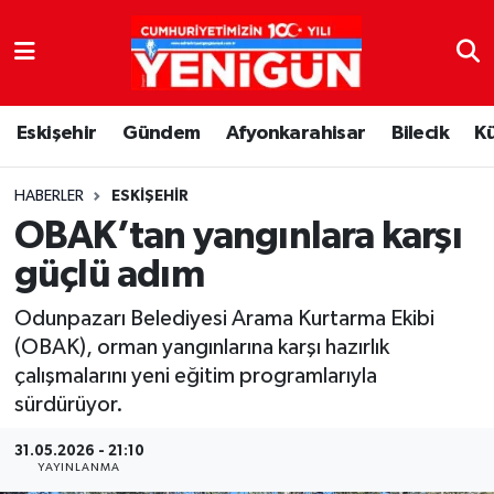
Nöbetçi Eczaneler
Eskişehir
Gündem
Afyonkarahisar
Bilecik
K
Hava Durumu
Trafik Durumu
HABERLER
ESKIŞEHIR
OBAK’tan yangınlara karşı
Süper Lig Puan Durumu ve Fikstür
güçlü adım
Tüm Manşetler
Odunpazarı Belediyesi Arama Kurtarma Ekibi
(OBAK), orman yangınlarına karşı hazırlık
Son Dakika Haberleri
çalışmalarını yeni eğitim programlarıyla
sürdürüyor.
Haber Arşivi
31.05.2026 - 21:10
YAYINLANMA