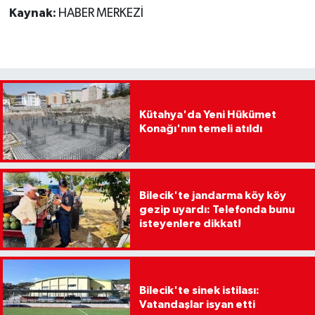
Kaynak:
HABER MERKEZİ
Kütahya'da Yeni Hükümet
Konağı'nın temeli atıldı
Bilecik'te jandarma köy köy
gezip uyardı: Telefonda bunu
isteyenlere dikkat!
Bilecik'te sinek istilası:
Vatandaşlar isyan etti