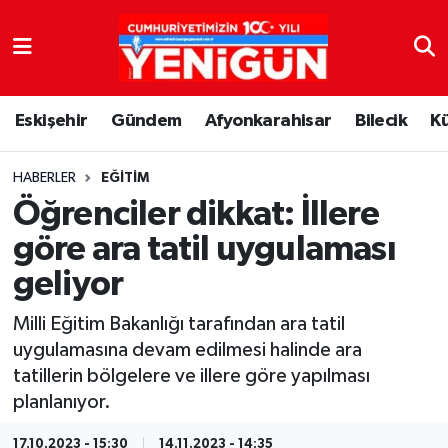
Nöbetçi Eczaneler
Eskişehir
Gündem
Afyonkarahisar
Bilecik
K
Hava Durumu
Trafik Durumu
HABERLER
EĞITIM
Öğrenciler dikkat: İllere
Süper Lig Puan Durumu ve Fikstür
göre ara tatil uygulaması
geliyor
Tüm Manşetler
Milli Eğitim Bakanlığı tarafından ara tatil
Son Dakika Haberleri
uygulamasına devam edilmesi halinde ara
tatillerin bölgelere ve illere göre yapılması
Haber Arşivi
planlanıyor.
17.10.2023 - 15:30
14.11.2023 - 14:35