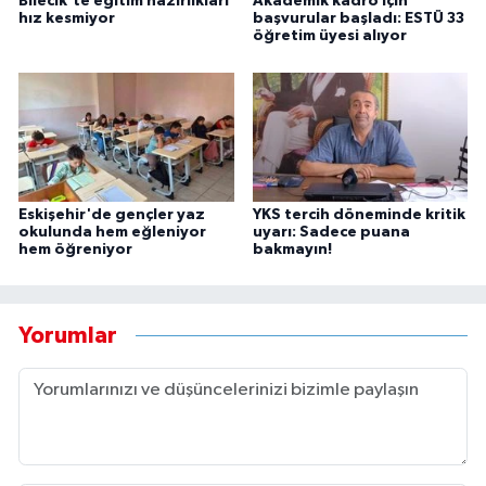
Bilecik'te eğitim hazırlıkları
Akademik kadro için
hız kesmiyor
başvurular başladı: ESTÜ 33
öğretim üyesi alıyor
Eskişehir'de gençler yaz
YKS tercih döneminde kritik
okulunda hem eğleniyor
uyarı: Sadece puana
hem öğreniyor
bakmayın!
Yorumlar