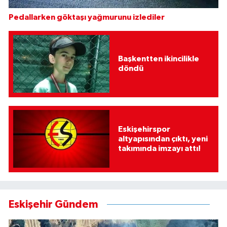
Pedallarken göktaşı yağmurunu izlediler
Başkentten ikincilikle
döndü
Eskişehirspor
altyapısından çıktı, yeni
takımında imzayı attı!
Eskişehir Gündem