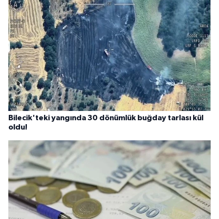
Bilecik'teki yangında 30 dönümlük buğday tarlası kül
oldu!