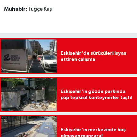
Muhabir:
Tuğçe Kaş
Eskişehir'de sürücüleri isyan
ettiren çalışma
Eskişehir'in gözde parkında
çöp tepkisi! konteynerler taştı!
Eskişehir'in merkezinde hoş
olmayan manzara!