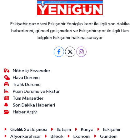
Eskişehir gazetesi Eskişehir Yenigün kent ile ilgili son dakika
haberlerini, güncel gelişmeleri ve Eskişehirspor ile ilgili tüm
bilgileri Eskişehir halkına sunuyor
Nöbetçi Eczaneler
Hava Durumu
Trafik Durumu
Puan Durumu ve Fikstür
Tüm Manşetler
Son Dakika Haberleri
Haber Arşivi
Gizlilik Sözleşmesi
İletişim
Künye
Eskişehir
Afyonkarahisar
Bilecik
Ekonomi
Gündem