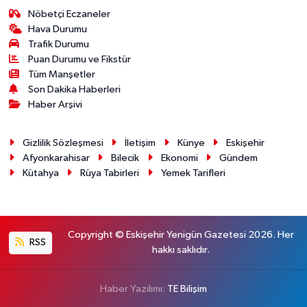
Nöbetçi Eczaneler
Hava Durumu
Trafik Durumu
Puan Durumu ve Fikstür
Tüm Manşetler
Son Dakika Haberleri
Haber Arşivi
Gizlilik Sözleşmesi
İletişim
Künye
Eskişehir
Afyonkarahisar
Bilecik
Ekonomi
Gündem
Kütahya
Rüya Tabirleri
Yemek Tarifleri
Copyright © Eskişehir Yenigün Gazetesi 2026. Her
RSS
hakkı saklıdır.
Haber Yazılımı:
TE Bilişim