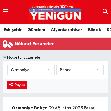
Nöbetçi Eczaneler
Eskişehir
Gündem
Afyonkarahisar
Bilecik
K
Hava Durumu
Nöbetçi Eczaneler
Trafik Durumu
Süper Lig Puan Durumu ve Fikstür
Tüm Manşetler
Son Dakika Haberleri
Paylaş
Haber Arşivi
Osmaniye
Bahçe
09 Ağustos 2026 Pazar