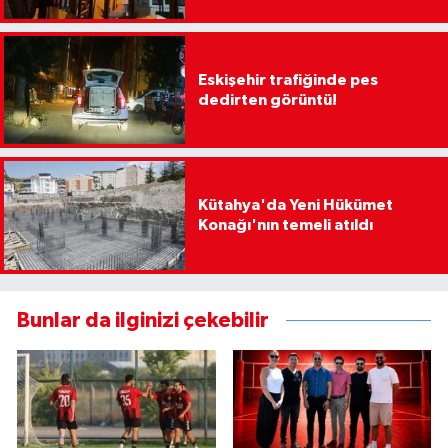
Eskişehir trafiğinde pes
dedirten görüntü!
Kütahya'da Yeni Hükümet
Konağı'nın temeli atıldı
Bunlar da ilginizi çekebilir