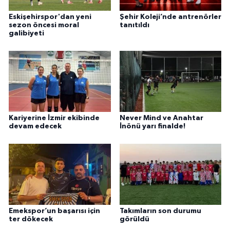
Eskişehirspor'dan yeni
Şehir Koleji’nde antrenörler
sezon öncesi moral
tanıtıldı
galibiyeti
Kariyerine İzmir ekibinde
Never Mind ve Anahtar
devam edecek
İnönü yarı finalde!
Emekspor’un başarısı için
Takımların son durumu
ter dökecek
görüldü