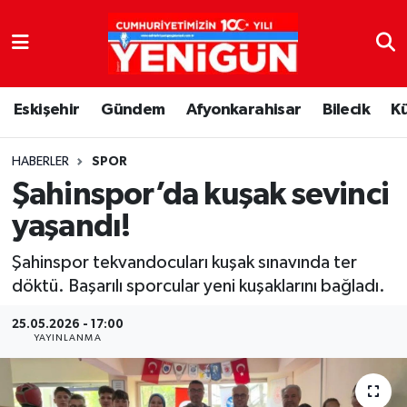
Nöbetçi Eczaneler
Eskişehir
Gündem
Afyonkarahisar
Bilecik
K
Hava Durumu
Trafik Durumu
HABERLER
SPOR
Şahinspor’da kuşak sevinci
Süper Lig Puan Durumu ve Fikstür
yaşandı!
Tüm Manşetler
Şahinspor tekvandocuları kuşak sınavında ter
döktü. Başarılı sporcular yeni kuşaklarını bağladı.
Son Dakika Haberleri
25.05.2026 - 17:00
YAYINLANMA
Haber Arşivi