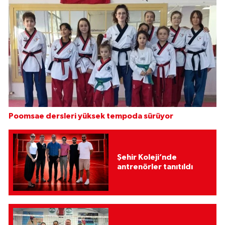
Poomsae dersleri yüksek tempoda sürüyor
Şehir Koleji’nde
antrenörler tanıtıldı