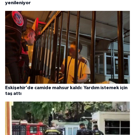
yenileniyor
Eskişehir’de camide mahsur kaldı: Yardım istemek için
taş attı