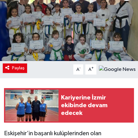
Paylaş
-
+
A
A
Kariyerine İzmir
ekibinde devam
edecek
Eskişehir’in başarılı kulüplerinden olan