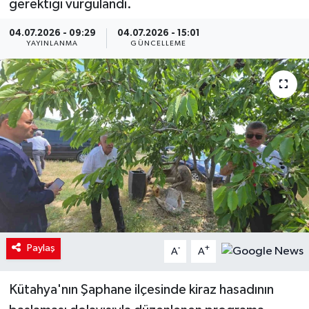
gerektiği vurgulandı.
04.07.2026 - 09:29
04.07.2026 - 15:01
YAYINLANMA
GÜNCELLEME
Paylaş
-
+
A
A
Kütahya'nın Şaphane ilçesinde kiraz hasadının