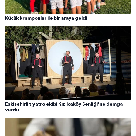
Küçük kramponlar ile bir araya geldi
Eskişehirli tiyatro ekibi Kızılcaköy Şenliği'ne damga
vurdu