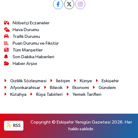
Nöbetçi Eczaneler
Hava Durumu
Trafik Durumu
Puan Durumu ve Fikstür
Tüm Manşetler
Son Dakika Haberleri
Haber Arşivi
Gizlilik Sözleşmesi
İletişim
Künye
Eskişehir
Afyonkarahisar
Bilecik
Ekonomi
Gündem
Kütahya
Rüya Tabirleri
Yemek Tarifleri
Copyright © Eskişehir Yenigün Gazetesi 2026. Her
RSS
hakkı saklıdır.