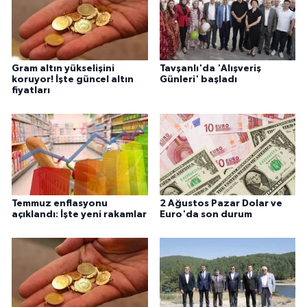
Gram altın yükselişini
Tavşanlı'da 'Alışveriş
koruyor! İşte güncel altın
Günleri' başladı
fiyatları
Temmuz enflasyonu
2 Ağustos Pazar Dolar ve
açıklandı: İşte yeni rakamlar
Euro'da son durum