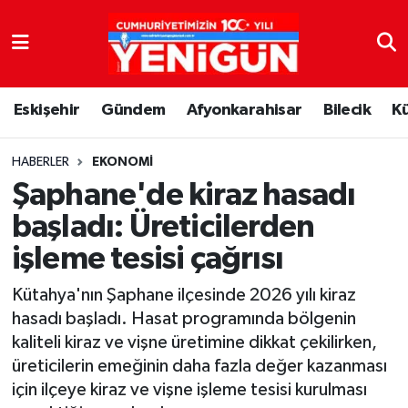
Nöbetçi Eczaneler
Eskişehir
Gündem
Afyonkarahisar
Bilecik
K
Hava Durumu
Trafik Durumu
HABERLER
EKONOMI
Şaphane'de kiraz hasadı
Süper Lig Puan Durumu ve Fikstür
başladı: Üreticilerden
işleme tesisi çağrısı
Tüm Manşetler
Kütahya'nın Şaphane ilçesinde 2026 yılı kiraz
Son Dakika Haberleri
hasadı başladı. Hasat programında bölgenin
kaliteli kiraz ve vişne üretimine dikkat çekilirken,
Haber Arşivi
üreticilerin emeğinin daha fazla değer kazanması
için ilçeye kiraz ve vişne işleme tesisi kurulması