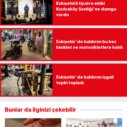
Eskişehirli tiyatro ekibi
Kızılcaköy Şenliği'ne damga
vurdu
Eskişehir'de kaldırım bu kez
bisiklet ve motosikletlere kaldı
Eskişehir'de kaldırım işgali
tepki topladı
Bunlar da ilginizi çekebilir