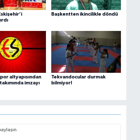
skişehir’i
Başkentten ikincilikle döndü
ırdı
spor altyapısından
Tekvandocular durmak
i takımında imzayı
bilmiyor!