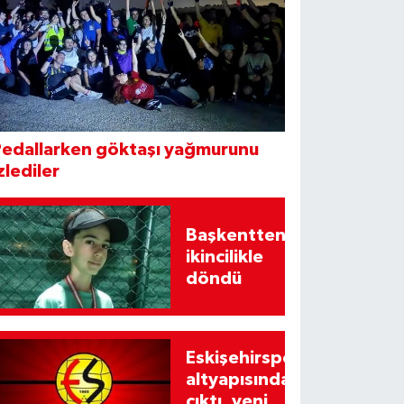
Pedallarken göktaşı yağmurunu
zlediler
Başkentten
ikincilikle
döndü
Eskişehirspor
altyapısından
çıktı, yeni