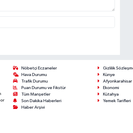
Nöbetçi Eczaneler
Gizlilik Sözleşm
Hava Durumu
Künye
Trafik Durumu
Afyonkarahisar
Puan Durumu ve Fikstür
Ekonomi
n
Tüm Manşetler
Kütahya
por
Son Dakika Haberleri
Yemek Tarifleri
Haber Arşivi