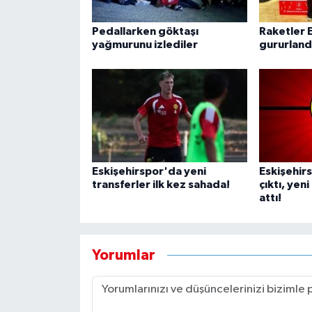
Pedallarken göktaşı
Raketler E
yağmurunu izlediler
gururland
Eskişehirspor'da yeni
Eskişehir
transferler ilk kez sahada!
çıktı, yen
attı!
Yorumlar