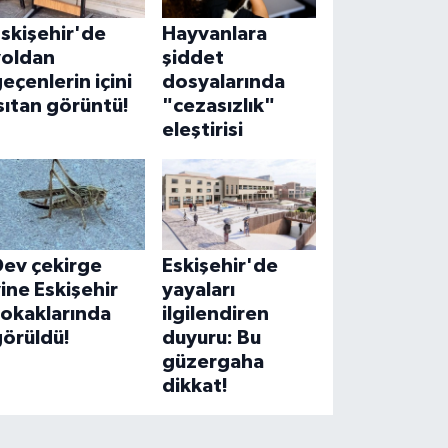
skişehir'de
Hayvanlara
yoldan
şiddet
eçenlerin içini
dosyalarında
sıtan görüntü!
"cezasızlık"
eleştirisi
Dev çekirge
Eskişehir'de
ine Eskişehir
yayaları
sokaklarında
ilgilendiren
görüldü!
duyuru: Bu
güzergaha
dikkat!