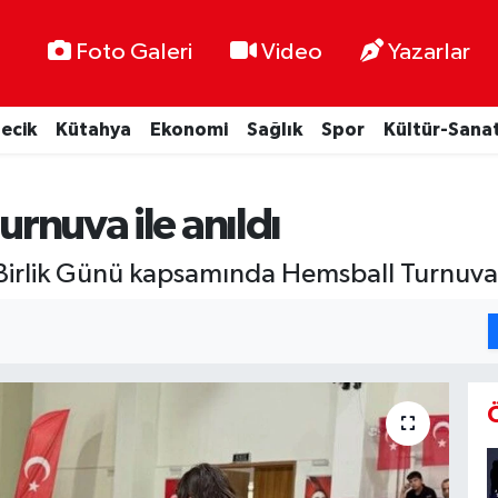
Foto Galeri
Video
Yazarlar
lecik
Kütahya
Ekonomi
Sağlık
Spor
Kültür-Sana
urnuva ile anıldı
Birlik Günü kapsamında Hemsball Turnuva