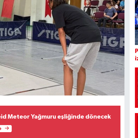
i
eid Meteor Yağmuru eşliğinde dönecek
e