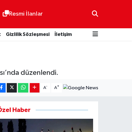
Resmi İlanlar
t
Gizlilik Sözleşmesi
İletişim
sı’nda düzenlendi.
-
+
A
A
Özel Haber