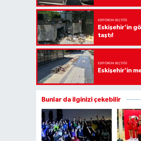
EDITÖRÜN SEÇTIĞI
Eskişehir'in g
taştı!
EDITÖRÜN SEÇTIĞI
Eskişehir'in 
Bunlar da ilginizi çekebilir