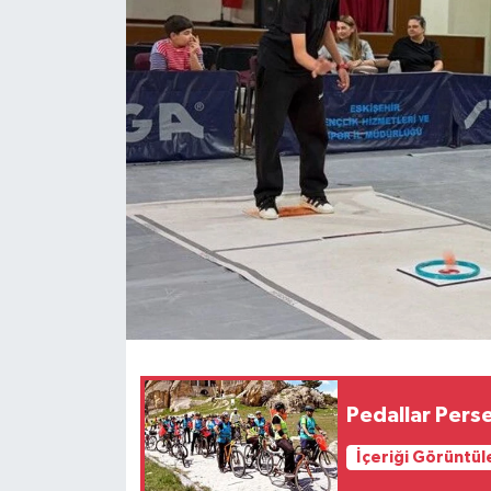
Pedallar Pers
İçeriği Görüntül