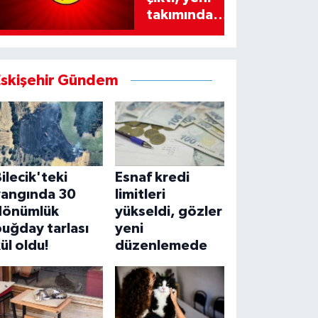
takımında
imzayı attı!
Eskişehir Gündem
ilecik'teki
Esnaf kredi
yangında 30
limitleri
dönümlük
yükseldi, gözler
uğday tarlası
yeni
ül oldu!
düzenlemede