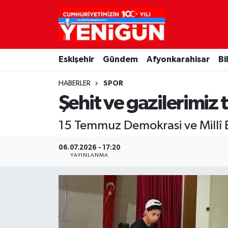
Nöbetçi Eczaneler
Eskişehir
Gündem
Afyonkarahisar
Bi
Hava Durumu
HABERLER
SPOR
Trafik Durumu
Şehit ve gazilerimiz t
Süper Lig Puan Durumu ve Fikstür
15 Temmuz Demokrasi ve Millî 
Tüm Manşetler
06.07.2026 - 17:20
YAYINLANMA
Son Dakika Haberleri
Haber Arşivi