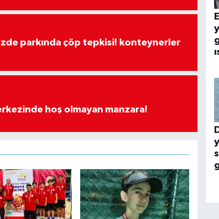
E
g
özde parkında çöp tepkisi! konteynerler
ı
merkezinde hoş olmayan manzara!
y