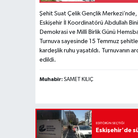
Şehit Suat Çelik Gençlik Merkezi’nde,
Eskişehir İl Koordinatörü Abdullah B
Demokrasi ve Millî Birlik Günü Hemsball
Turnuva sayesinde 15 Temmuz şehitleri v
kardeşlik ruhu yaşatıldı. Turnuvanın a
edildi.
Muhabir:
SAMET KILIÇ
EDITÖRÜN SEÇTIĞI
Eskişehir'de sü