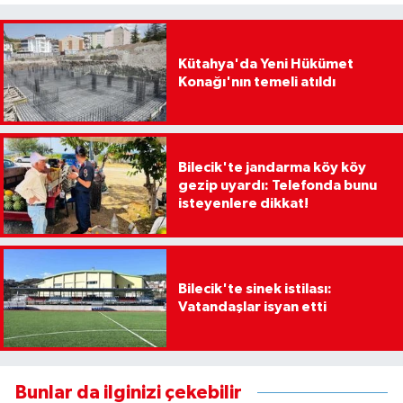
Kütahya'da Yeni Hükümet
Konağı'nın temeli atıldı
Bilecik'te jandarma köy köy
gezip uyardı: Telefonda bunu
isteyenlere dikkat!
Bilecik'te sinek istilası:
Vatandaşlar isyan etti
Bunlar da ilginizi çekebilir