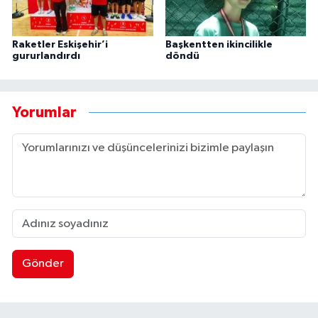
Raketler Eskişehir’i
Başkentten ikincilikle
gururlandırdı
döndü
Yorumlar
Gönder