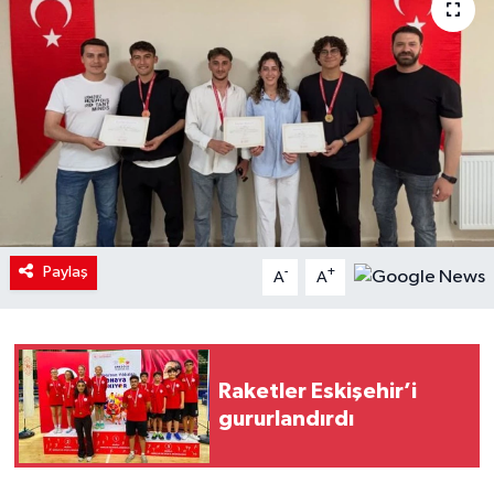
Paylaş
-
+
A
A
Raketler Eskişehir’i
gururlandırdı