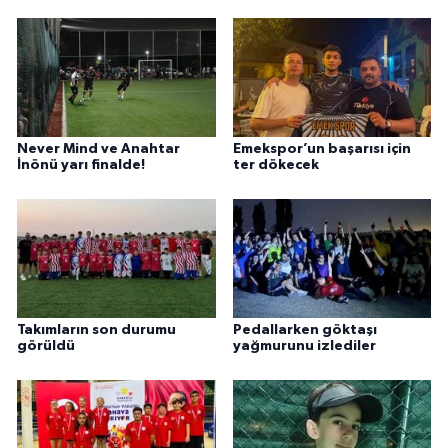
Never Mind ve Anahtar
Emekspor’un başarısı için
İnönü yarı finalde!
ter dökecek
Takımların son durumu
Pedallarken göktaşı
görüldü
yağmurunu izlediler