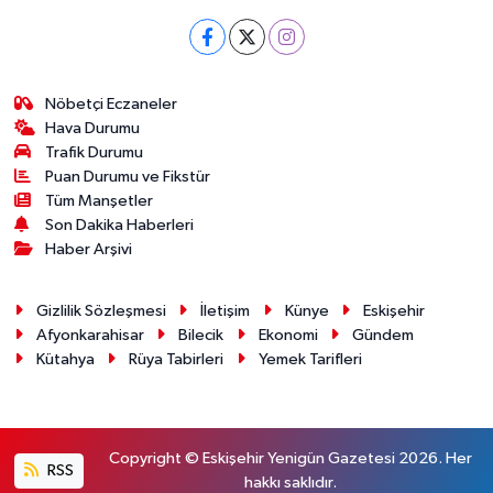
Nöbetçi Eczaneler
Hava Durumu
Trafik Durumu
Puan Durumu ve Fikstür
Tüm Manşetler
Son Dakika Haberleri
Haber Arşivi
Gizlilik Sözleşmesi
İletişim
Künye
Eskişehir
Afyonkarahisar
Bilecik
Ekonomi
Gündem
Kütahya
Rüya Tabirleri
Yemek Tarifleri
Copyright © Eskişehir Yenigün Gazetesi 2026. Her
RSS
hakkı saklıdır.