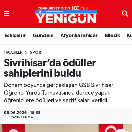
Nöbetçi Eczaneler
Eskişehir
Gündem
Afyonkarahisar
Bilecik
K
Hava Durumu
Trafik Durumu
HABERLER
SPOR
Sivrihisar’da ödüller
Süper Lig Puan Durumu ve Fikstür
sahiplerini buldu
Tüm Manşetler
Dönem boyunca gerçekleşen GSB Sivrihisar
Öğrenci Yurdu Turnuvasında derece yapan
Son Dakika Haberleri
öğrenicilere ödülleri ve sertifikaları verildi.
Haber Arşivi
06.06.2026 - 15:58
YAYINLANMA