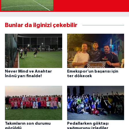
Bunlar da ilginizi çekebilir
Never Mind ve Anahtar
Emekspor’un başarısı için
İnönü yarı finalde!
ter dökecek
Takımların son durumu
Pedallarken göktaşı
görüldü
yağmurunu izlediler