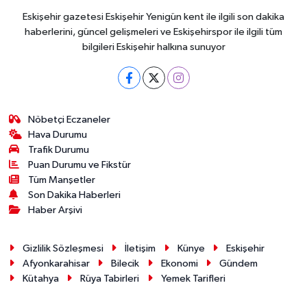
Eskişehir gazetesi Eskişehir Yenigün kent ile ilgili son dakika
haberlerini, güncel gelişmeleri ve Eskişehirspor ile ilgili tüm
bilgileri Eskişehir halkına sunuyor
Nöbetçi Eczaneler
Hava Durumu
Trafik Durumu
Puan Durumu ve Fikstür
Tüm Manşetler
Son Dakika Haberleri
Haber Arşivi
Gizlilik Sözleşmesi
İletişim
Künye
Eskişehir
Afyonkarahisar
Bilecik
Ekonomi
Gündem
Kütahya
Rüya Tabirleri
Yemek Tarifleri