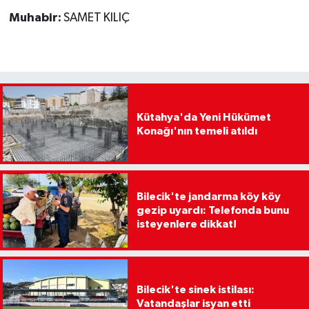
Muhabir:
SAMET KILIÇ
Kütahya'da Yeni Hükümet
Konağı'nın temeli atıldı
Bilecik'te jandarma köy köy
gezip uyardı: Telefonda bunu
isteyenlere dikkat!
Bilecik'te sinek istilası:
Vatandaşlar isyan etti