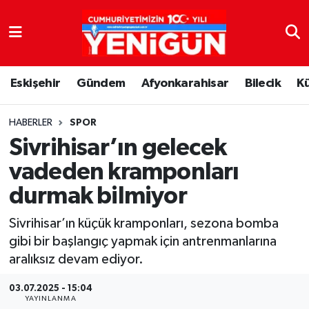
Nöbetçi Eczaneler
Eskişehir
Gündem
Afyonkarahisar
Bilecik
K
Hava Durumu
Trafik Durumu
HABERLER
SPOR
Sivrihisar’ın gelecek
Süper Lig Puan Durumu ve Fikstür
vadeden kramponları
durmak bilmiyor
Tüm Manşetler
Sivrihisar’ın küçük kramponları, sezona bomba
Son Dakika Haberleri
gibi bir başlangıç yapmak için antrenmanlarına
aralıksız devam ediyor.
Haber Arşivi
03.07.2025 - 15:04
YAYINLANMA