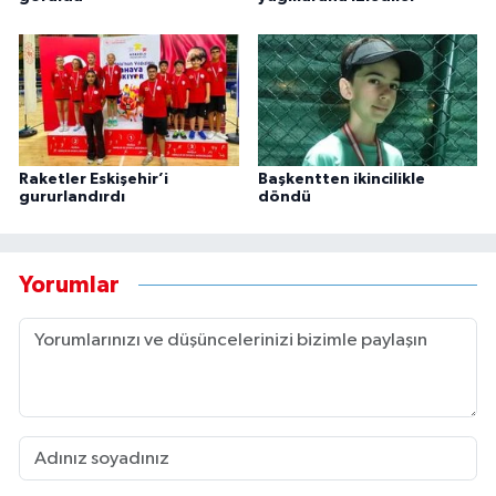
Raketler Eskişehir’i
Başkentten ikincilikle
gururlandırdı
döndü
Yorumlar