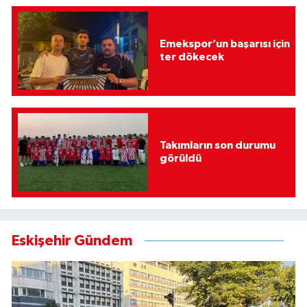
Emekspor’un başarısı için
ter dökecek
Takımların son durumu
görüldü
Eskişehir Gündem