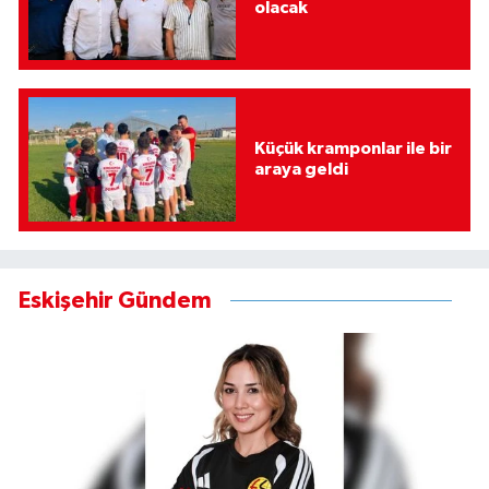
olacak
Küçük kramponlar ile bir
araya geldi
Eskişehir Gündem