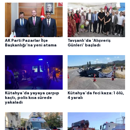
AK Parti Pazarlar İlçe
Tavşanlı'da 'Alışveriş
Başkanlığı'na yeni atama
Günleri' başladı
Kütahya'da yayaya çarpıp
Kütahya'da feci kaza: 1 ölü,
kaçtı, polis kısa sürede
4 yaralı
yakaladı