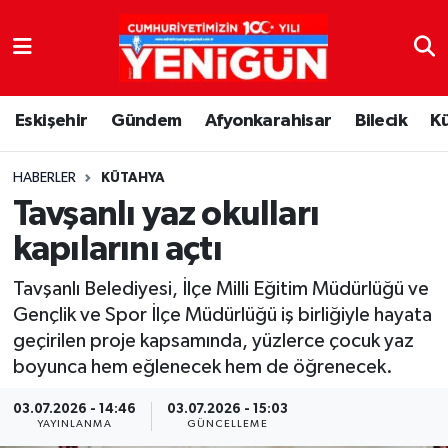
Nöbetçi Eczaneler
Eskişehir
Gündem
Afyonkarahisar
Bilecik
K
Hava Durumu
Trafik Durumu
HABERLER
KÜTAHYA
Tavşanlı yaz okulları
Süper Lig Puan Durumu ve Fikstür
kapılarını açtı
Tüm Manşetler
Tavşanlı Belediyesi, İlçe Milli Eğitim Müdürlüğü ve
Gençlik ve Spor İlçe Müdürlüğü iş birliğiyle hayata
Son Dakika Haberleri
geçirilen proje kapsamında, yüzlerce çocuk yaz
boyunca hem eğlenecek hem de öğrenecek.
Haber Arşivi
03.07.2026 - 14:46
03.07.2026 - 15:03
YAYINLANMA
GÜNCELLEME