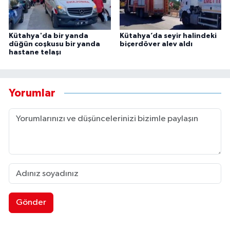
Kütahya'da bir yanda
Kütahya’da seyir halindeki
düğün coşkusu bir yanda
biçerdöver alev aldı
hastane telaşı
Yorumlar
Gönder