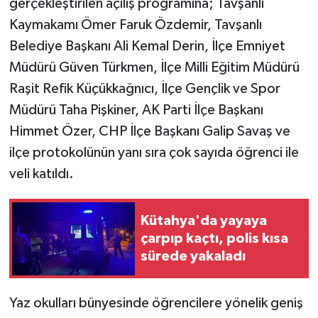
gerçekleştirilen açılış programına; Tavşanlı
Kaymakamı Ömer Faruk Özdemir, Tavşanlı
Belediye Başkanı Ali Kemal Derin, İlçe Emniyet
Müdürü Güven Türkmen, İlçe Milli Eğitim Müdürü
Raşit Refik Küçükkağnıcı, İlçe Gençlik ve Spor
Müdürü Taha Pişkiner, AK Parti İlçe Başkanı
Himmet Özer, CHP İlçe Başkanı Galip Savaş ve
ilçe protokolünün yanı sıra çok sayıda öğrenci ile
veli katıldı.
Kütahya'da yayaya
çarpıp kaçtı, polis kısa
sürede yakaladı
Yaz okulları bünyesinde öğrencilere yönelik geniş