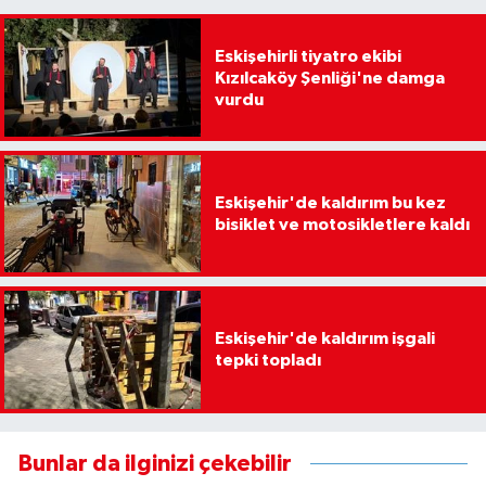
Eskişehirli tiyatro ekibi
Kızılcaköy Şenliği'ne damga
vurdu
Eskişehir'de kaldırım bu kez
bisiklet ve motosikletlere kaldı
Eskişehir'de kaldırım işgali
tepki topladı
Bunlar da ilginizi çekebilir