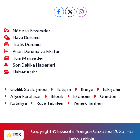
Nöbetçi Eczaneler
Hava Durumu
Trafik Durumu
Puan Durumu ve Fikstür
Tüm Manşetler
Son Dakika Haberleri
Haber Arşivi
Gizlilik Sözleşmesi
İletişim
Künye
Eskişehir
Afyonkarahisar
Bilecik
Ekonomi
Gündem
Kütahya
Rüya Tabirleri
Yemek Tarifleri
Copyright © Eskişehir Yenigün Gazetesi 2026. Her
RSS
hakkı saklıdır.