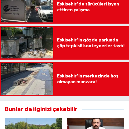
Eskişehir'de sürücüleri isyan
ettiren çalışma
Eskişehir'in gözde parkında
çöp tepkisi! konteynerler taştı!
Eskişehir'in merkezinde hoş
olmayan manzara!
Bunlar da ilginizi çekebilir