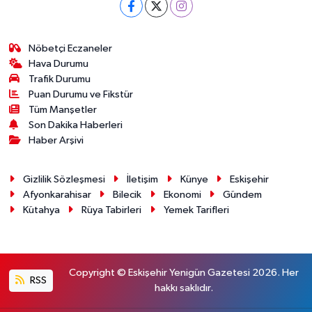
Nöbetçi Eczaneler
Hava Durumu
Trafik Durumu
Puan Durumu ve Fikstür
Tüm Manşetler
Son Dakika Haberleri
Haber Arşivi
Gizlilik Sözleşmesi
İletişim
Künye
Eskişehir
Afyonkarahisar
Bilecik
Ekonomi
Gündem
Kütahya
Rüya Tabirleri
Yemek Tarifleri
Copyright © Eskişehir Yenigün Gazetesi 2026. Her
RSS
hakkı saklıdır.