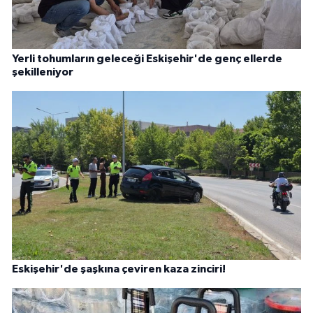
Yerli tohumların geleceği Eskişehir'de genç ellerde
şekilleniyor
Eskişehir'de şaşkına çeviren kaza zinciri!