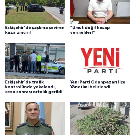
Eskişehir'de şaşkına çeviren
"Umut değil hesap
kaza zinciri!
vermeliler!"
Eskişehir'de trafik
Yeni Parti Odunpazarı İlçe
kontrolünde yakalandı,
Yönetimi belirlendi
ceza sonrası ortalık gerildi