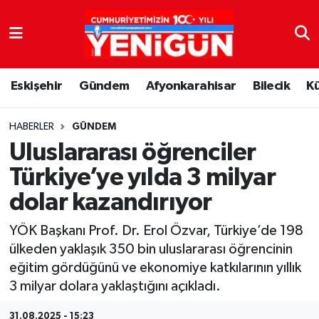
Nöbetçi Eczaneler
Eskişehir
Gündem
Afyonkarahisar
Bilecik
K
Hava Durumu
Trafik Durumu
HABERLER
GÜNDEM
Uluslararası öğrenciler
Süper Lig Puan Durumu ve Fikstür
Türkiye’ye yılda 3 milyar
dolar kazandırıyor
Tüm Manşetler
YÖK Başkanı Prof. Dr. Erol Özvar, Türkiye’de 198
Son Dakika Haberleri
ülkeden yaklaşık 350 bin uluslararası öğrencinin
eğitim gördüğünü ve ekonomiye katkılarının yıllık
Haber Arşivi
3 milyar dolara yaklaştığını açıkladı.
31.08.2025 - 15:23