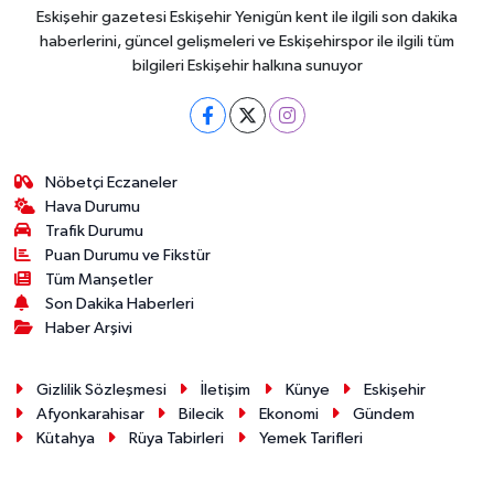
Eskişehir gazetesi Eskişehir Yenigün kent ile ilgili son dakika
haberlerini, güncel gelişmeleri ve Eskişehirspor ile ilgili tüm
bilgileri Eskişehir halkına sunuyor
Nöbetçi Eczaneler
Hava Durumu
Trafik Durumu
Puan Durumu ve Fikstür
Tüm Manşetler
Son Dakika Haberleri
Haber Arşivi
Gizlilik Sözleşmesi
İletişim
Künye
Eskişehir
Afyonkarahisar
Bilecik
Ekonomi
Gündem
Kütahya
Rüya Tabirleri
Yemek Tarifleri