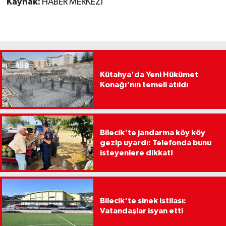
Kaynak:
HABER MERKEZİ
Kütahya'da Yeni Hükümet
Konağı'nın temeli atıldı
Bilecik'te jandarma köy köy
gezip uyardı: Telefonda bunu
isteyenlere dikkat!
Bilecik'te sinek istilası:
Vatandaşlar isyan etti