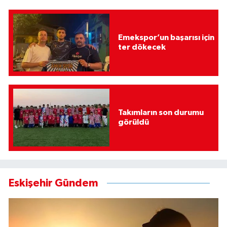
Emekspor’un başarısı için
ter dökecek
Takımların son durumu
görüldü
Eskişehir Gündem