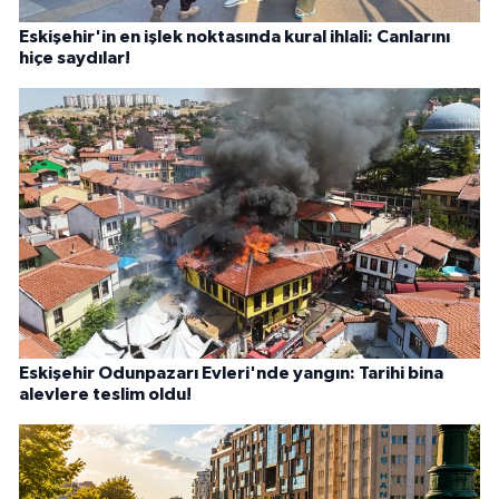
Eskişehir'in en işlek noktasında kural ihlali: Canlarını
hiçe saydılar!
Eskişehir Odunpazarı Evleri'nde yangın: Tarihi bina
alevlere teslim oldu!