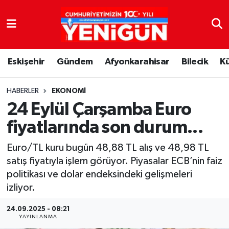
Nöbetçi Eczaneler
Eskişehir
Gündem
Afyonkarahisar
Bilecik
K
Hava Durumu
Trafik Durumu
HABERLER
EKONOMI
24 Eylül Çarşamba Euro
Süper Lig Puan Durumu ve Fikstür
fiyatlarında son durum...
Tüm Manşetler
Euro/TL kuru bugün 48,88 TL alış ve 48,98 TL
satış fiyatıyla işlem görüyor. Piyasalar ECB’nin faiz
Son Dakika Haberleri
politikası ve dolar endeksindeki gelişmeleri
izliyor.
Haber Arşivi
24.09.2025 - 08:21
YAYINLANMA