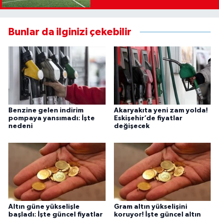
Bunlar da ilginizi çekebilir
Benzine gelen indirim
Akaryakıta yeni zam yolda!
pompaya yansımadı: İşte
Eskişehir’de fiyatlar
nedeni
değişecek
Altın güne yükselişle
Gram altın yükselişini
başladı: İşte güncel fiyatlar
koruyor! İşte güncel altın