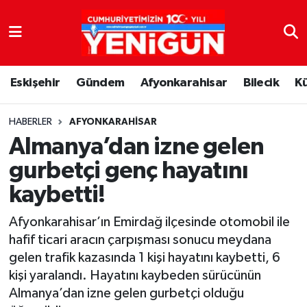
Nöbetçi Eczaneler
Eskişehir
Gündem
Afyonkarahisar
Bilecik
K
Hava Durumu
Trafik Durumu
HABERLER
AFYONKARAHISAR
Almanya’dan izne gelen
Süper Lig Puan Durumu ve Fikstür
gurbetçi genç hayatını
kaybetti!
Tüm Manşetler
Afyonkarahisar’ın Emirdağ ilçesinde otomobil ile
Son Dakika Haberleri
hafif ticari aracın çarpışması sonucu meydana
gelen trafik kazasında 1 kişi hayatını kaybetti, 6
Haber Arşivi
kişi yaralandı. Hayatını kaybeden sürücünün
Almanya’dan izne gelen gurbetçi olduğu