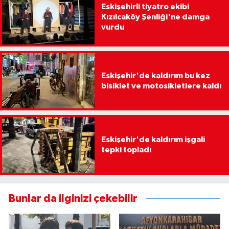
Eskişehirli tiyatro ekibi
Kızılcaköy Şenliği'ne damga
vurdu
Eskişehir'de kaldırım bu kez
bisiklet ve motosikletlere kaldı
Eskişehir'de kaldırım işgali
tepki topladı
Bunlar da ilginizi çekebilir