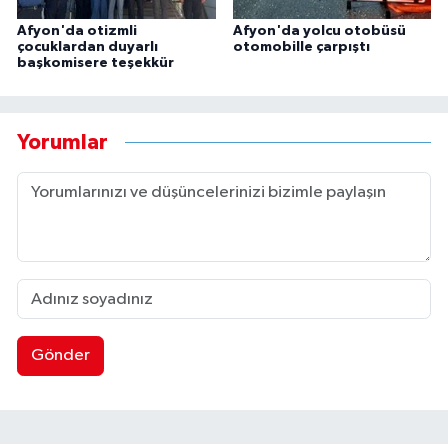
Afyon'da otizmli
Afyon'da yolcu otobüsü
çocuklardan duyarlı
otomobille çarpıştı
başkomisere teşekkür
Yorumlar
Gönder