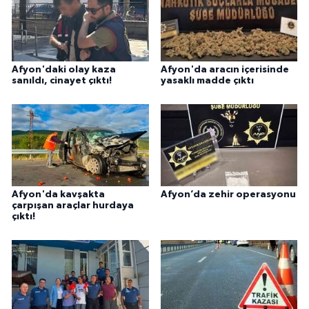
Afyon'daki olay kaza
Afyon'da aracın içerisinde
sanıldı, cinayet çıktı!
yasaklı madde çıktı
Afyon'da kavşakta
Afyon’da zehir operasyonu
çarpışan araçlar hurdaya
çıktı!