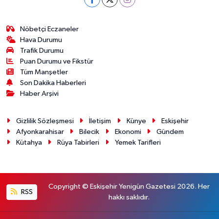
Nöbetçi Eczaneler
Hava Durumu
Trafik Durumu
Puan Durumu ve Fikstür
Tüm Manşetler
Son Dakika Haberleri
Haber Arşivi
Gizlilik Sözleşmesi
İletişim
Künye
Eskişehir
Afyonkarahisar
Bilecik
Ekonomi
Gündem
Kütahya
Rüya Tabirleri
Yemek Tarifleri
Copyright © Eskişehir Yenigün Gazetesi 2026. Her
RSS
hakkı saklıdır.