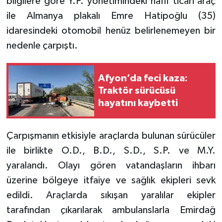
bilgilere göre Y.P. yönetimindeki hafif ticari araç
ile Almanya plakalı Emre Hatipoğlu (35)
idaresindeki otomobil henüz belirlenemeyen bir
nedenle çarpıştı.
Afyon’da feci kaza:
Traktör sürücüsü
hayatını kaybetti
Çarpışmanın etkisiyle araçlarda bulunan sürücüler
ile birlikte O.D., B.D., S.D., S.P. ve M.Y.
yaralandı. Olayı gören vatandaşların ihbarı
üzerine bölgeye itfaiye ve sağlık ekipleri sevk
edildi. Araçlarda sıkışan yaralılar ekipler
tarafından çıkarılarak ambulanslarla Emirdağ