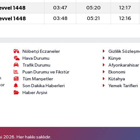
evvel 1448
03:47
05:20
12:17
evvel 1448
03:48
05:21
12:16
Nöbetçi Eczaneler
Gizlilik Sözleşm
Hava Durumu
Künye
Trafik Durumu
Afyonkarahisar
Puan Durumu ve Fikstür
Ekonomi
n
Tüm Manşetler
Kütahya
por
Son Dakika Haberleri
Yemek Tarifleri
Haber Arşivi
 2026. Her hakkı saklıdır.