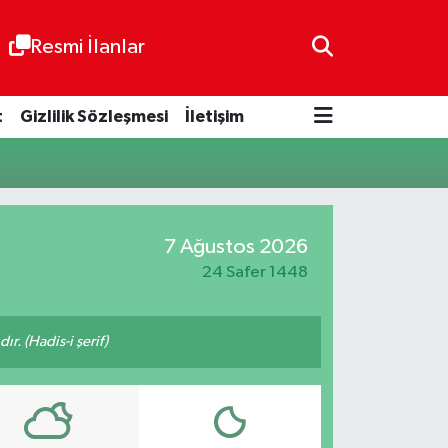
Resmi İlanlar
t
Gizlilik Sözleşmesi
İletişim
7 Ağustos 2026
24 Safer 1448
ır. (Hadis-i şerif)