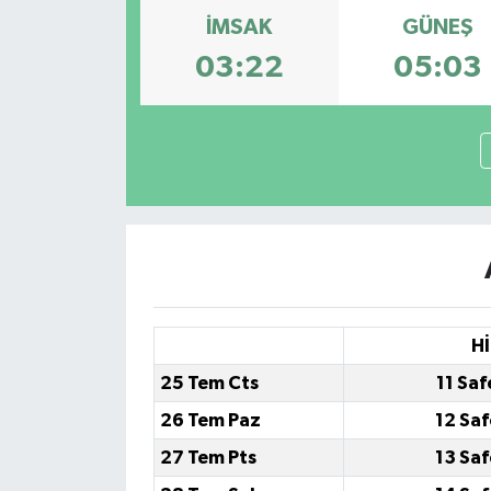
İMSAK
GÜNEŞ
03:22
05:03
Hİ
25 Tem Cts
11 Saf
26 Tem Paz
12 Saf
27 Tem Pts
13 Saf