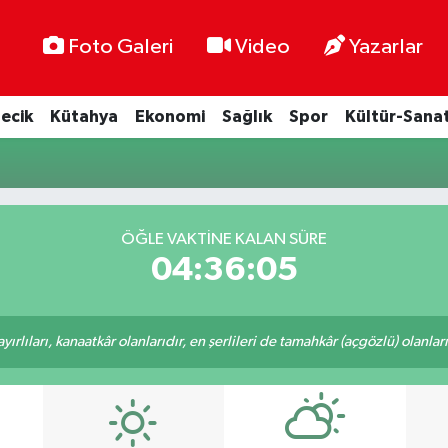
Foto Galeri
Video
Yazarlar
lecik
Kütahya
Ekonomi
Sağlık
Spor
Kültür-Sana
ÖĞLE VAKTINE KALAN SÜRE
04:36:04
rlıları, kanaatkâr olanlarıdır, en şerlileri de tamahkâr (açgözlü) olanlarıd