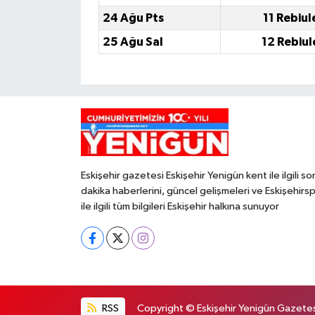
24 Ağu Pts
11 Rebiul
25 Ağu Sal
12 Rebiul
Eskişehir gazetesi Eskişehir Yenigün kent ile ilgili so
dakika haberlerini, güncel gelişmeleri ve Eskişehirs
ile ilgili tüm bilgileri Eskişehir halkına sunuyor
RSS
Copyright © Eskişehir Yenigün Gazetesi