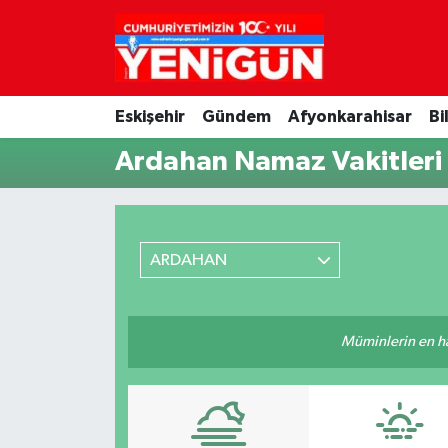
Nöbetçi Eczaneler
Eskişehir
Gündem
Afyonkarahisar
Bi
Hava Durumu
Ardahan Namaz Vakitleri
Trafik Durumu
Süper Lig Puan Durumu ve Fikstür
ARDAHAN
Tüm Manşetler
Son Dakika Haberleri
Müminlerin en hayı
Haber Arşivi