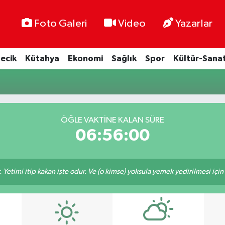
Foto Galeri
Video
Yazarlar
lecik
Kütahya
Ekonomi
Sağlık
Spor
Kültür-Sana
ÖĞLE VAKTINE KALAN SÜRE
06:55:59
 Yetimi itip kakan işte odur. Ve (o kimse) yoksula yemek yedirilmesi içi