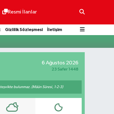
Resmi İlanlar
t
Gizlilik Sözleşmesi
İletişim
6 Ağustos 2026
23 Safer 1448
n teşvikte bulunmaz. (Mâûn Sûresi, 1-2-3)