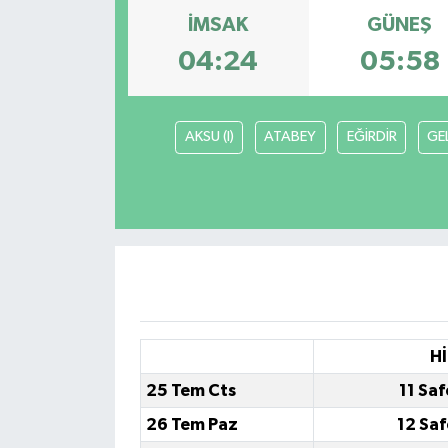
İMSAK
GÜNEŞ
04:24
05:58
AKSU (I)
ATABEY
EĞİRDİR
GE
Hİ
25 Tem Cts
11 Sa
26 Tem Paz
12 Sa