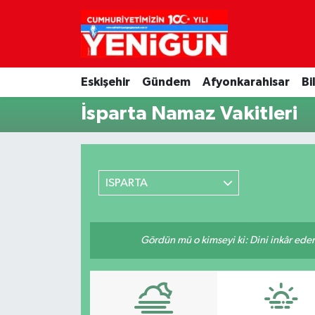
Nöbetçi Eczaneler
Eskişehir
Gündem
Afyonkarahisar
Bi
Hava Durumu
İsparta Namaz Vakitleri
Trafik Durumu
Süper Lig Puan Durumu ve Fikstür
ISPARTA
Tüm Manşetler
Son Dakika Haberleri
Gördün mü o kimseyi ki: Dini inkâr eder.
Haber Arşivi