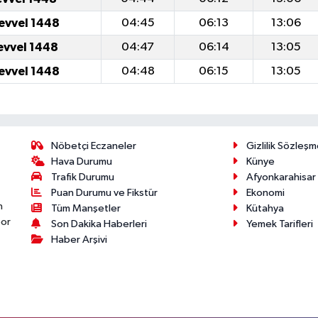
levvel 1448
04:45
06:13
13:06
levvel 1448
04:47
06:14
13:05
levvel 1448
04:48
06:15
13:05
Nöbetçi Eczaneler
Gizlilik Sözleşm
Hava Durumu
Künye
Trafik Durumu
Afyonkarahisar
Puan Durumu ve Fikstür
Ekonomi
n
Tüm Manşetler
Kütahya
por
Son Dakika Haberleri
Yemek Tarifleri
Haber Arşivi