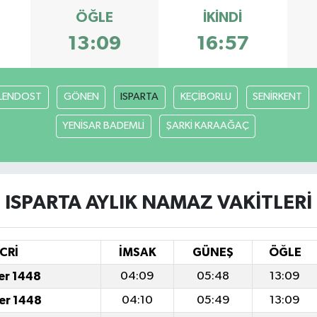
ÖĞLE
İKINDI
13:09
16:57
LENDOST
GÖNEN
ISPARTA
KEÇİBORLU
SENİRKENT
YENİSAR BADEMLİ
ŞARKİ KARAAĞAÇ
ISPARTA AYLIK NAMAZ VAKITLERI
CRİ
İMSAK
GÜNEŞ
ÖĞLE
fer 1448
04:09
05:48
13:09
fer 1448
04:10
05:49
13:09