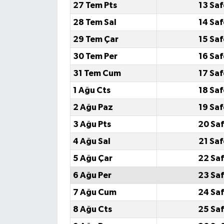
27 Tem Pts
13 Sa
28 Tem Sal
14 Sa
29 Tem Çar
15 Sa
30 Tem Per
16 Sa
31 Tem Cum
17 Sa
1 Ağu Cts
18 Sa
2 Ağu Paz
19 Sa
3 Ağu Pts
20 Saf
4 Ağu Sal
21 Sa
5 Ağu Çar
22 Saf
6 Ağu Per
23 Saf
7 Ağu Cum
24 Saf
8 Ağu Cts
25 Saf