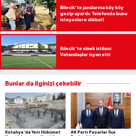
Bilecik'te jandarma köy köy
gezip uyardı: Telefonda bunu
isteyenlere dikkat!
Bilecik'te sinek istilası:
Vatandaşlar isyan etti
Bunlar da ilginizi çekebilir
Kütahya'da Yeni Hükümet
AK Parti Pazarlar İlçe