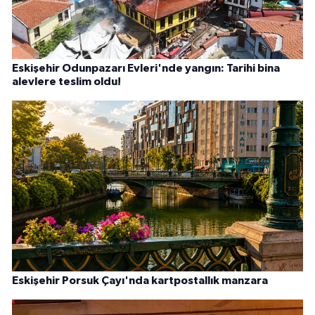
Eskişehir Odunpazarı Evleri'nde yangın: Tarihi bina
alevlere teslim oldu!
Eskişehir Porsuk Çayı'nda kartpostallık manzara