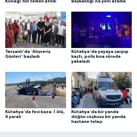
Konağı'nın temeli atıldı
Başkanlığı'na yeni atama
Tavşanlı'da 'Alışveriş
Kütahya'da yayaya çarpıp
Günleri' başladı
kaçtı, polis kısa sürede
yakaladı
Kütahya'da feci kaza: 1 ölü,
Kütahya'da bir yanda
4 yaralı
düğün coşkusu bir yanda
hastane telaşı