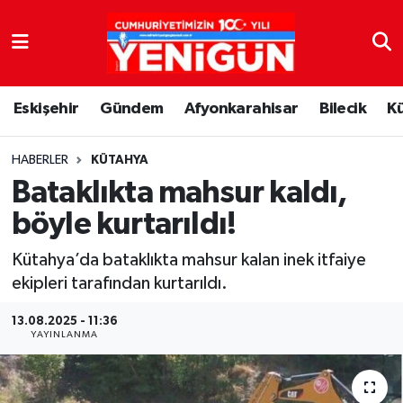
Nöbetçi Eczaneler
Eskişehir
Gündem
Afyonkarahisar
Bilecik
K
Hava Durumu
Trafik Durumu
HABERLER
KÜTAHYA
Bataklıkta mahsur kaldı,
Süper Lig Puan Durumu ve Fikstür
böyle kurtarıldı!
Tüm Manşetler
Kütahya’da bataklıkta mahsur kalan inek itfaiye
ekipleri tarafından kurtarıldı.
Son Dakika Haberleri
13.08.2025 - 11:36
YAYINLANMA
Haber Arşivi