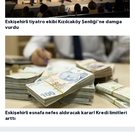
Eskişehirli tiyatro ekibi Kızılcaköy Şenliği'ne damga
vurdu
Eskişehirli esnafa nefes aldıracak karar! Kredi limitleri
arttı