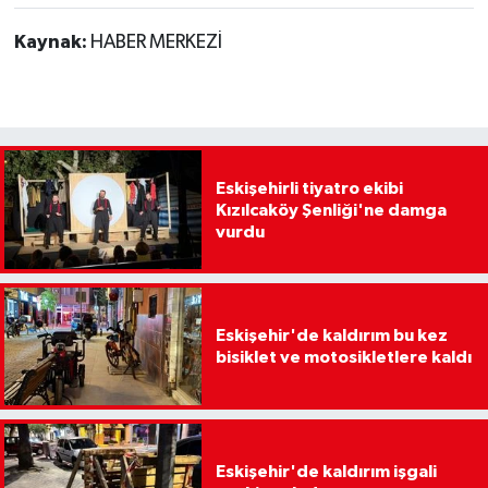
Kaynak:
HABER MERKEZİ
Eskişehirli tiyatro ekibi
Kızılcaköy Şenliği'ne damga
vurdu
Eskişehir'de kaldırım bu kez
bisiklet ve motosikletlere kaldı
Eskişehir'de kaldırım işgali