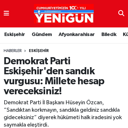
Nöbetçi Eczaneler
Eskişehir
Gündem
Afyonkarahisar
Bilecik
K
Hava Durumu
Trafik Durumu
HABERLER
ESKIŞEHIR
Demokrat Parti
Süper Lig Puan Durumu ve Fikstür
Eskişehir'den sandık
vurgusu: Millete hesap
Tüm Manşetler
vereceksiniz!
Son Dakika Haberleri
Demokrat Parti İl Başkanı Hüseyin Özcan,
Haber Arşivi
“Sandıktan korkmayın, sandıkla geldiniz sandıkla
gideceksiniz” diyerek hükümeti halk iradesini yok
saymakla eleştirdi.