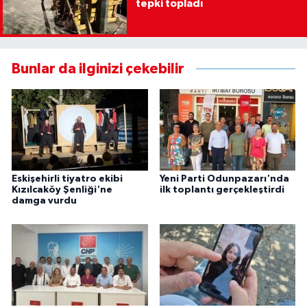
tepki topladı
Bunlar da ilginizi çekebilir
Eskişehirli tiyatro ekibi
Yeni Parti Odunpazarı'nda
Kızılcaköy Şenliği'ne
ilk toplantı gerçekleştirdi
damga vurdu