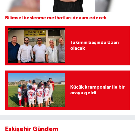
Bilimsel beslenme methotları devam edecek
Takımın başında Uzan
olacak
Küçük kramponlar ile bir
araya geldi
Eskişehir Gündem