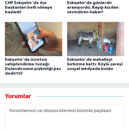
CHP Eskişehir'de ilçe
Eskişehir'de günlerdir
başkanları belli olmaya
aranıyordu: Kayıp kızdan
başladı!
sevindiren haber!
Eskişehir'de ücretsiz
Eskişehir'de mahalleyi
sahiplendirme tuzağı:
birbirine kattı: Köylü çareyi
Dolandırıcının pişkinliği pes
sosyal medyada buldu
dedirtti!
Yorumlar