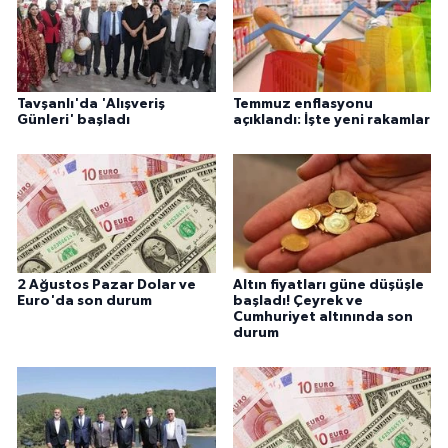
Tavşanlı'da 'Alışveriş
Temmuz enflasyonu
Günleri' başladı
açıklandı: İşte yeni rakamlar
2 Ağustos Pazar Dolar ve
Altın fiyatları güne düşüşle
Euro'da son durum
başladı! Çeyrek ve
Cumhuriyet altınında son
durum