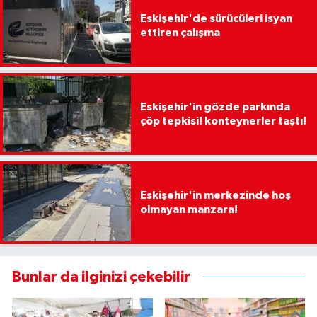
Eskişehir'de sürücüleri isyan
ettiren çalışma
Eskişehir'in gözde parkında
çöp tepkisi! konteynerler taştı!
Eskişehir'in merkezinde hoş
olmayan manzara!
Bunlar da ilginizi çekebilir