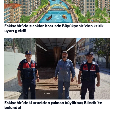
Eskişehir'de sıcaklar bastırdı: Büyükşehir'den kritik
uyarı geldi!
Eskişehir'deki araziden çalınan büyükbaş Bilecik'te
bulundu!