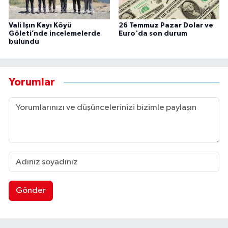
Vali Işın Kayı Köyü
26 Temmuz Pazar Dolar ve
Göleti’nde incelemelerde
Euro'da son durum
bulundu
Yorumlar
Gönder