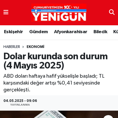
Nöbetçi Eczaneler
Eskişehir
Gündem
Afyonkarahisar
Bilecik
K
Hava Durumu
Trafik Durumu
HABERLER
EKONOMI
Dolar kurunda son durum
Süper Lig Puan Durumu ve Fikstür
(4 Mayıs 2025)
Tüm Manşetler
ABD doları haftaya hafif yükselişle başladı; TL
karşısındaki değer artışı %0,41 seviyesinde
Son Dakika Haberleri
gerçekleşti.
Haber Arşivi
04.05.2025 - 09:06
YAYINLANMA