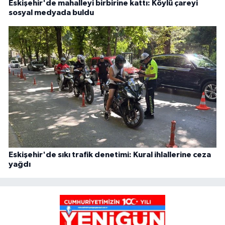
Eskişehir'de mahalleyi birbirine kattı: Köylü çareyi
sosyal medyada buldu
Eskişehir'de sıkı trafik denetimi: Kural ihlallerine ceza
yağdı