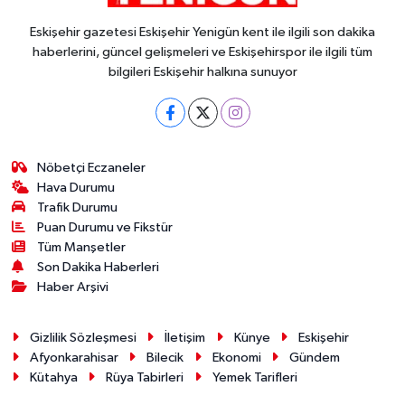
Eskişehir gazetesi Eskişehir Yenigün kent ile ilgili son dakika
haberlerini, güncel gelişmeleri ve Eskişehirspor ile ilgili tüm
bilgileri Eskişehir halkına sunuyor
Nöbetçi Eczaneler
Hava Durumu
Trafik Durumu
Puan Durumu ve Fikstür
Tüm Manşetler
Son Dakika Haberleri
Haber Arşivi
Gizlilik Sözleşmesi
İletişim
Künye
Eskişehir
Afyonkarahisar
Bilecik
Ekonomi
Gündem
Kütahya
Rüya Tabirleri
Yemek Tarifleri