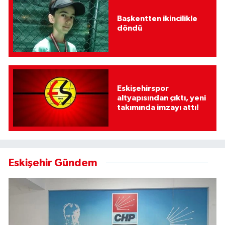
Başkentten ikincilikle
döndü
Eskişehirspor
altyapısından çıktı, yeni
takımında imzayı attı!
Eskişehir Gündem