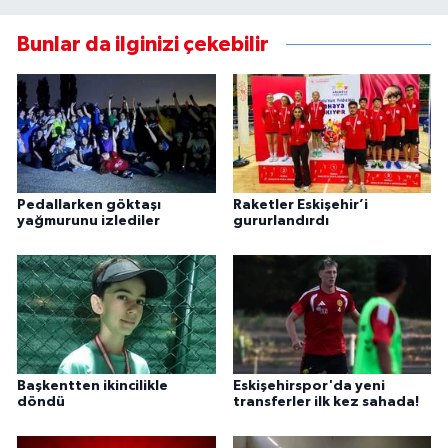
Bunlar da ilginizi çekebilir
Pedallarken göktaşı
Raketler Eskişehir’i
yağmurunu izlediler
gururlandırdı
Başkentten ikincilikle
Eskişehirspor'da yeni
döndü
transferler ilk kez sahada!