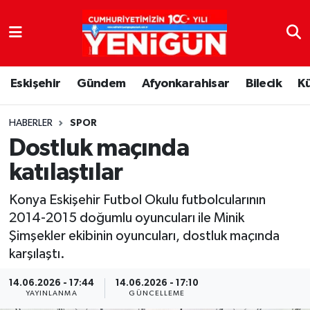
Nöbetçi Eczaneler
Eskişehir
Gündem
Afyonkarahisar
Bilecik
K
Hava Durumu
Trafik Durumu
HABERLER
SPOR
Dostluk maçında
Süper Lig Puan Durumu ve Fikstür
katılaştılar
Tüm Manşetler
Konya Eskişehir Futbol Okulu futbolcularının
2014-2015 doğumlu oyuncuları ile Minik
Son Dakika Haberleri
Şimşekler ekibinin oyuncuları, dostluk maçında
karşılaştı.
Haber Arşivi
14.06.2026 - 17:44
14.06.2026 - 17:10
YAYINLANMA
GÜNCELLEME