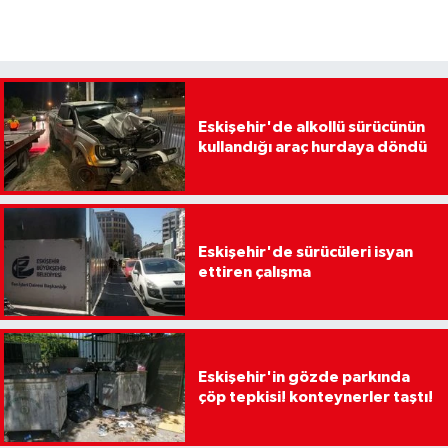
Eskişehir'de alkollü sürücünün
kullandığı araç hurdaya döndü
Eskişehir'de sürücüleri isyan
ettiren çalışma
Eskişehir'in gözde parkında
çöp tepkisi! konteynerler taştı!