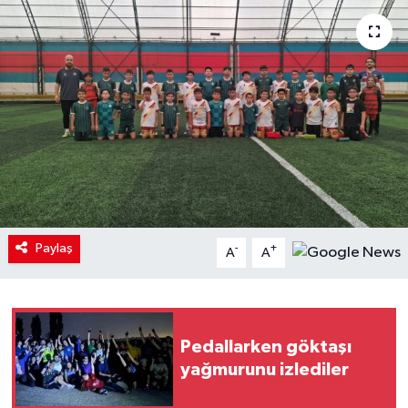
Paylaş
-
+
A
A
Pedallarken göktaşı
yağmurunu izlediler