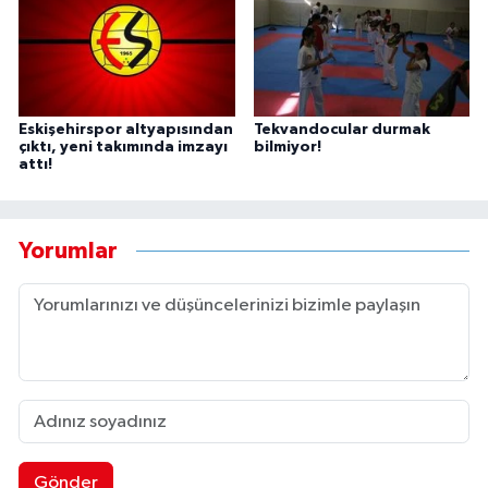
Eskişehirspor altyapısından
Tekvandocular durmak
çıktı, yeni takımında imzayı
bilmiyor!
attı!
Yorumlar
Gönder