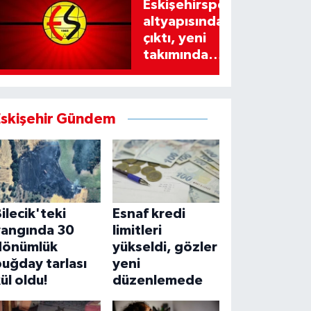
Eskişehirspor
altyapısından
çıktı, yeni
takımında
imzayı attı!
Eskişehir Gündem
ilecik'teki
Esnaf kredi
yangında 30
limitleri
dönümlük
yükseldi, gözler
uğday tarlası
yeni
ül oldu!
düzenlemede