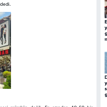
 dedi.
E
g
ı
y