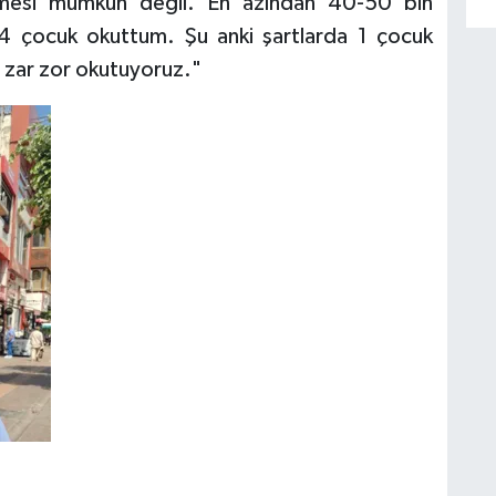
mesi mümkün değil. En azından 40-50 bin
4 çocuk okuttum. Şu anki şartlarda 1 çocuk
 zar zor okutuyoruz."