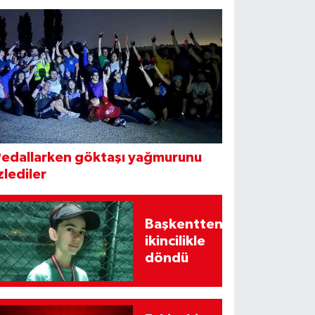
Pedallarken göktaşı yağmurunu
zlediler
Başkentten
ikincilikle
döndü