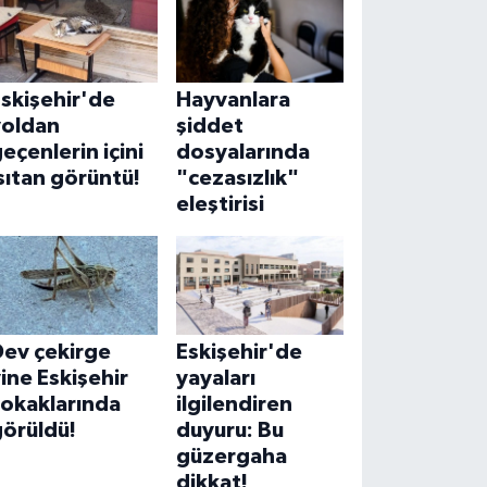
skişehir'de
Hayvanlara
yoldan
şiddet
eçenlerin içini
dosyalarında
sıtan görüntü!
"cezasızlık"
eleştirisi
Dev çekirge
Eskişehir'de
ine Eskişehir
yayaları
sokaklarında
ilgilendiren
görüldü!
duyuru: Bu
güzergaha
dikkat!