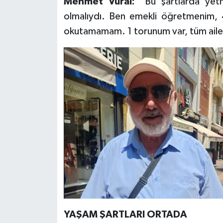
Mehmet Vural:
"Bu şartlarda yet
olmalıydı. Ben emekli öğretmenim, 
okutamamam. 1 torunum var, tüm aile
YAŞAM ŞARTLARI ORTADA