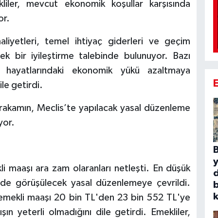
kliler, mevcut ekonomik koşullar karşısında
or.
liyetleri, temel ihtiyaç giderleri ve geçim
ek bir iyileştirme talebinde bulunuyor. Bazı
ük hayatlarındaki ekonomik yükü azaltmaya
le getirdi.
n rakamın, Meclis’te yapılacak yasal düzenleme
yor.
B
li maaşı ara zam olaranları netleşti. En düşük
de görüşülecek yasal düzenlemeye çevrildi.
b
k
emekli maaşı 20 bin TL'den 23 bin 552 TL'ye
şın yeterli olmadığını dile getirdi. Emekliler,