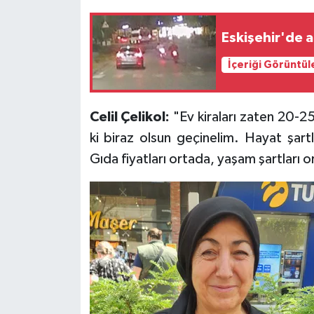
Eskişehir'de a
İçeriği Görüntül
Celil Çelikol:
"Ev kiraları zaten 20-2
ki biraz olsun geçinelim. Hayat şart
Gıda fiyatları ortada, yaşam şartları 