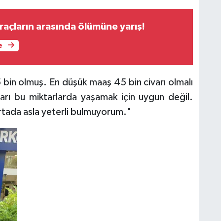
raçların arasında ölümüne yarış!
e
5 bin olmuş. En düşük maaş 45 bin civarı olmalı
ları bu miktarlarda yaşamak için uygun değil.
ortada asla yeterli bulmuyorum."