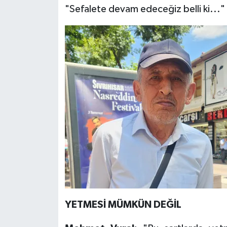
"Sefalete devam edeceğiz belli ki..."
YETMESİ MÜMKÜN DEĞİL