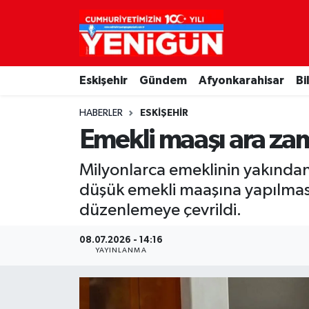
Nöbetçi Eczaneler
Eskişehir
Gündem
Afyonkarahisar
Bi
Hava Durumu
HABERLER
ESKIŞEHIR
Trafik Durumu
Emekli maaşı ara za
Süper Lig Puan Durumu ve Fikstür
Milyonlarca emeklinin yakından 
düşük emekli maaşına yapılması 
Tüm Manşetler
düzenlemeye çevrildi.
Son Dakika Haberleri
08.07.2026 - 14:16
YAYINLANMA
Haber Arşivi