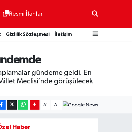
Resmi İlanlar
t
Gizlilik Sözleşmesi
İletişim
 gündemde
hesaplamalar gündeme geldi. En
Millet Meclisi’nde görüşülecek
-
+
A
A
Özel Haber