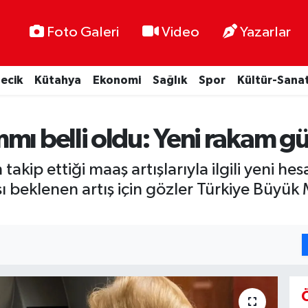
Foto Galeri
Video
Yazarlar
lecik
Kütahya
Ekonomi
Sağlık
Spor
Kültür-Sana
mmı belli oldu: Yeni rakam
takip ettiği maaş artışlarıyla ilgili yeni 
beklenen artış için gözler Türkiye Büyük 