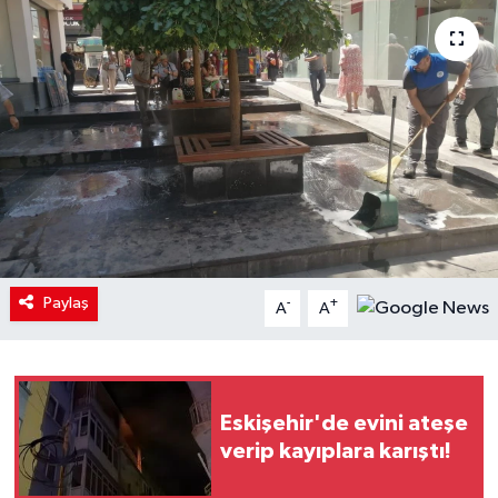
Paylaş
-
+
A
A
Eskişehir'de evini ateşe
verip kayıplara karıştı!