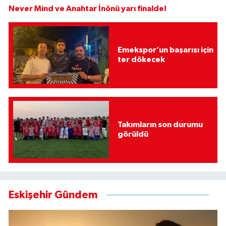
Never Mind ve Anahtar İnönü yarı finalde!
Emekspor’un başarısı için
ter dökecek
Takımların son durumu
görüldü
Eskişehir Gündem