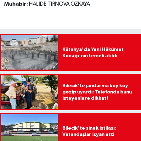
Muhabir:
HALİDE TIRNOVA ÖZKAYA
Kütahya'da Yeni Hükümet
Konağı'nın temeli atıldı
Bilecik'te jandarma köy köy
gezip uyardı: Telefonda bunu
isteyenlere dikkat!
Bilecik'te sinek istilası:
Vatandaşlar isyan etti