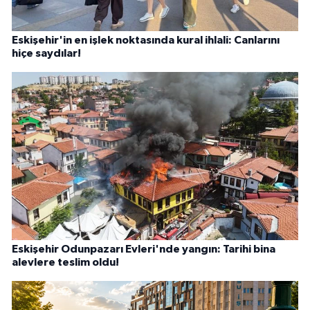
Eskişehir'in en işlek noktasında kural ihlali: Canlarını
hiçe saydılar!
Eskişehir Odunpazarı Evleri'nde yangın: Tarihi bina
alevlere teslim oldu!