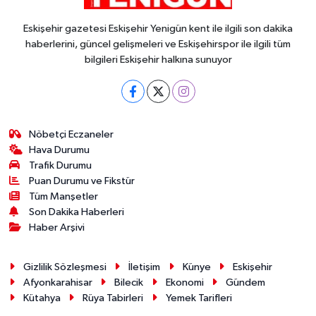
Eskişehir gazetesi Eskişehir Yenigün kent ile ilgili son dakika
haberlerini, güncel gelişmeleri ve Eskişehirspor ile ilgili tüm
bilgileri Eskişehir halkına sunuyor
Nöbetçi Eczaneler
Hava Durumu
Trafik Durumu
Puan Durumu ve Fikstür
Tüm Manşetler
Son Dakika Haberleri
Haber Arşivi
Gizlilik Sözleşmesi
İletişim
Künye
Eskişehir
Afyonkarahisar
Bilecik
Ekonomi
Gündem
Kütahya
Rüya Tabirleri
Yemek Tarifleri