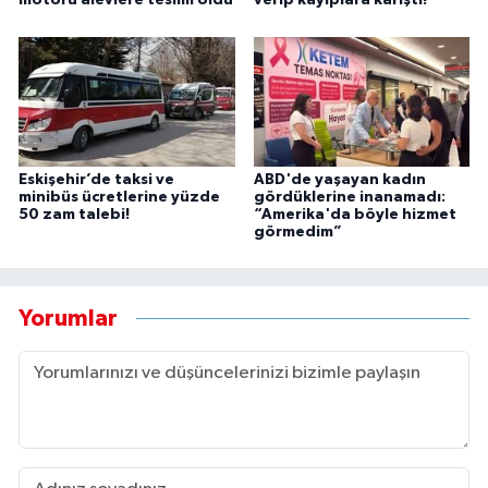
motoru alevlere teslim oldu
verip kayıplara karıştı!
Eskişehir’de taksi ve
ABD'de yaşayan kadın
minibüs ücretlerine yüzde
gördüklerine inanamadı:
50 zam talebi!
“Amerika'da böyle hizmet
görmedim”
Yorumlar