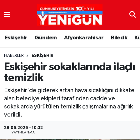
Nöbetçi Eczaneler
Eskişehir
Gündem
Afyonkarahisar
Bilecik
K
Hava Durumu
Trafik Durumu
HABERLER
ESKIŞEHIR
Eskişehir sokaklarında ilaçlı
Süper Lig Puan Durumu ve Fikstür
temizlik
Tüm Manşetler
Eskişehir'de giderek artan hava sıcaklığını dikkate
alan belediye ekipleri tarafından cadde ve
Son Dakika Haberleri
sokaklarda yürütülen temizlik çalışmalarına ağırlık
verildi.
Haber Arşivi
28.06.2026 - 10:32
YAYINLANMA