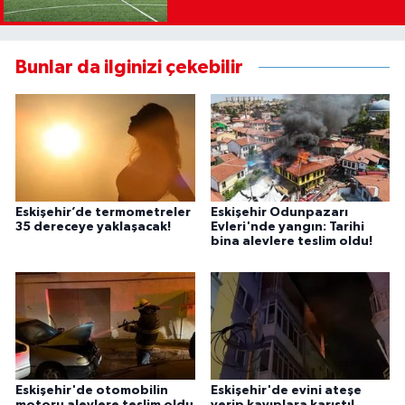
Bunlar da ilginizi çekebilir
Eskişehir’de termometreler
Eskişehir Odunpazarı
35 dereceye yaklaşacak!
Evleri'nde yangın: Tarihi
bina alevlere teslim oldu!
Eskişehir'de otomobilin
Eskişehir'de evini ateşe