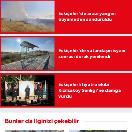
Eskişehir'de arazi yangını
büyümeden söndürüldü
Eskişehir’de vatandaşın isyanı
sonrası durak yenilendi
Eskişehirli tiyatro ekibi
Kızılcaköy Şenliği'ne damga
vurdu
Bunlar da ilginizi çekebilir