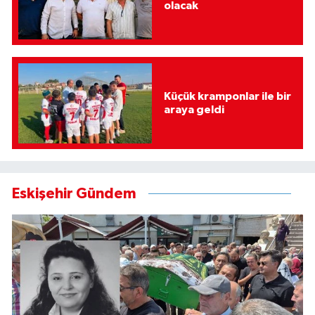
olacak
Küçük kramponlar ile bir
araya geldi
Eskişehir Gündem