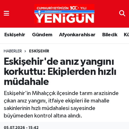
Nöbetçi Eczaneler
Eskişehir
Gündem
Afyonkarahisar
Bilecik
K
Hava Durumu
Trafik Durumu
HABERLER
ESKIŞEHIR
Eskişehir'de anız yangını
Süper Lig Puan Durumu ve Fikstür
korkuttu: Ekiplerden hızlı
müdahale
Tüm Manşetler
Eskişehir'in Mihalıççık ilçesinde tarım arazisinde
Son Dakika Haberleri
çıkan anız yangını, itfaiye ekipleri ile mahalle
sakinlerinin hızlı müdahalesi sayesinde
Haber Arşivi
büyümeden kontrol altına alındı.
05.07.2026 - 15:42