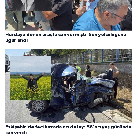
Hurdaya dönen araçta can vermişti: Son yolculuğuna
uğurlandı
Eskişehir'de feci kazada acı detay: 56'ncı yaş gününde
can verdi