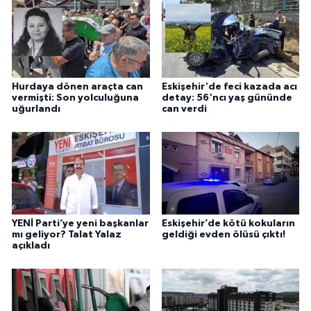
Hurdaya dönen araçta can
Eskişehir'de feci kazada acı
vermişti: Son yolculuğuna
detay: 56'ncı yaş gününde
uğurlandı
can verdi
YENİ Parti’ye yeni başkanlar
Eskişehir’de kötü kokuların
mı geliyor? Talat Yalaz
geldiği evden ölüsü çıktı!
açıkladı