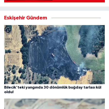
Eskişehir Gündem
Bilecik'teki yangında 30 dönümlük buğday tarlası kül
oldu!