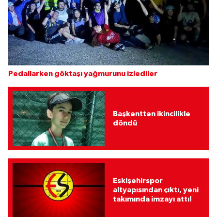
Pedallarken göktaşı yağmurunu izlediler
Başkentten ikincilikle
döndü
Eskişehirspor
altyapısından çıktı, yeni
takımında imzayı attı!