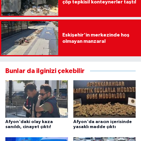
çöp tepkisi! konteynerler taştı!
Eskişehir'in merkezinde hoş
olmayan manzara!
Bunlar da ilginizi çekebilir
Afyon'daki olay kaza
Afyon'da aracın içerisinde
sanıldı, cinayet çıktı!
yasaklı madde çıktı