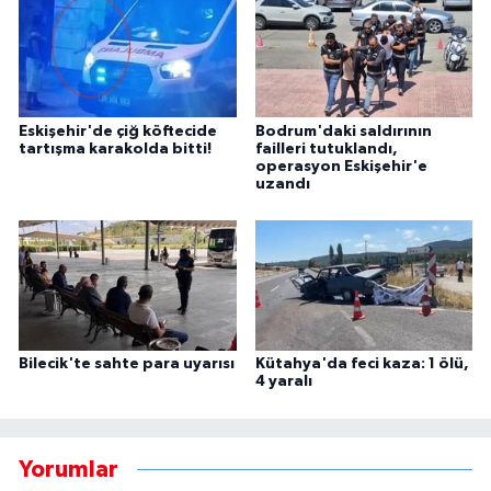
Eskişehir'de çiğ köftecide
Bodrum'daki saldırının
tartışma karakolda bitti!
failleri tutuklandı,
operasyon Eskişehir'e
uzandı
Bilecik'te sahte para uyarısı
Kütahya'da feci kaza: 1 ölü,
4 yaralı
Yorumlar