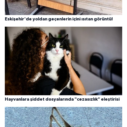
Eskişehir'de yoldan geçenlerin içini ısıtan görüntü!
Hayvanlara şiddet dosyalarında "cezasızlık" eleştirisi