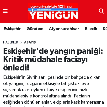
Nöbetçi Eczaneler
Eskişehir
Gündem
Afyonkarahisar
Bilecik
K
Hava Durumu
Trafik Durumu
HABERLER
ASAYIŞ
Eskişehir'de yangın paniği:
Süper Lig Puan Durumu ve Fikstür
Kritik müdahale faciayı
önledi!
Tüm Manşetler
Eskişehir'in Sivrihisar ilçesinde bir bahçede çıkan
Son Dakika Haberleri
ot yangını, rüzgârın etkisiyle bitişikteki eve
sıçramak üzereyken itfaiye ekiplerinin hızlı
Haber Arşivi
müdahalesiyle kontrol altına alındı. Facianın
eşiğinden dönülen anlar, ekiplerin kask kamerasına