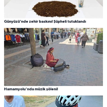
Günyüzü’nde zehir baskını! Şüpheli tutuklandı
Hamamyolu'nda müzik şöleni!