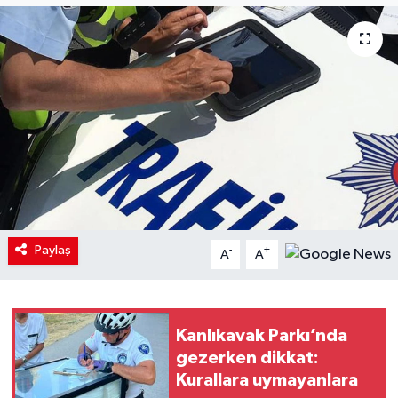
Paylaş
-
+
A
A
Kanlıkavak Parkı’nda
gezerken dikkat:
Kurallara uymayanlara