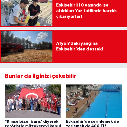
Eskişehirli 10 yaşında işe
atıldılar: Yaz tatilinde harçlık
çıkarıyorlar!
Afyon’daki yangına
Eskişehir’den destek!
Bunlar da ilginizi çekebilir
"Kimse bize 'barış' diyerek
Eskişehir’de serinlemek de
teröristle müzakereyi kabul
terlemek de 400 TL!