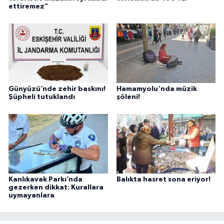
ettiremez"
Günyüzü’nde zehir baskını!
Hamamyolu'nda müzik
Şüpheli tutuklandı
şöleni!
Kanlıkavak Parkı’nda
Balıkta hasret sona eriyor!
gezerken dikkat: Kurallara
uymayanlara