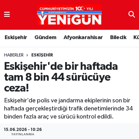
Nöbetçi Eczaneler
Eskişehir
Gündem
Afyonkarahisar
Bilecik
K
Hava Durumu
Trafik Durumu
HABERLER
ESKIŞEHIR
Eskişehir'de bir haftada
Süper Lig Puan Durumu ve Fikstür
tam 8 bin 44 sürücüye
ceza!
Tüm Manşetler
Eskişehir’de polis ve jandarma ekiplerinin son bir
Son Dakika Haberleri
haftada gerçekleştirdiği trafik denetimlerinde 34
binden fazla araç ve sürücü kontrol edildi.
Haber Arşivi
15.06.2026 - 10:26
YAYINLANMA