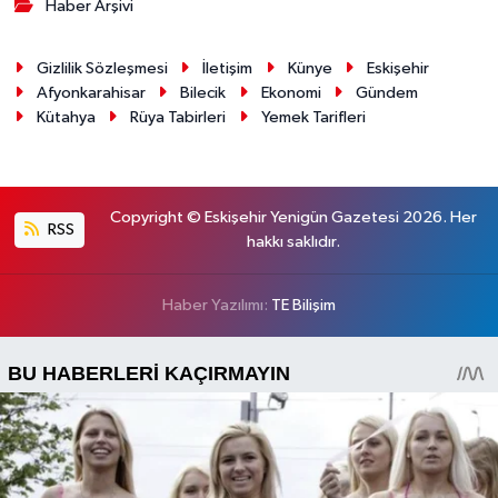
Haber Arşivi
Gizlilik Sözleşmesi
İletişim
Künye
Eskişehir
Afyonkarahisar
Bilecik
Ekonomi
Gündem
Kütahya
Rüya Tabirleri
Yemek Tarifleri
Copyright © Eskişehir Yenigün Gazetesi 2026. Her
RSS
hakkı saklıdır.
Haber Yazılımı:
TE Bilişim