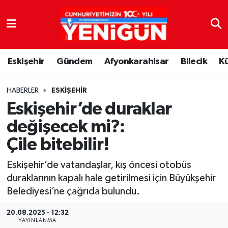
Nöbetçi Eczaneler
Eskişehir
Gündem
Afyonkarahisar
Bilecik
K
Hava Durumu
Trafik Durumu
HABERLER
ESKIŞEHIR
Eskişehir’de duraklar
Süper Lig Puan Durumu ve Fikstür
değişecek mi?:
Çile bitebilir!
Tüm Manşetler
Eskişehir’de vatandaşlar, kış öncesi otobüs
Son Dakika Haberleri
duraklarının kapalı hale getirilmesi için Büyükşehir
Belediyesi’ne çağrıda bulundu.
Haber Arşivi
20.08.2025 - 12:32
YAYINLANMA