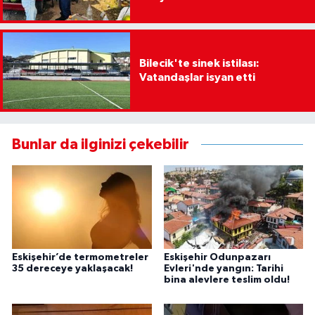
Bilecik'te sinek istilası:
Vatandaşlar isyan etti
Bunlar da ilginizi çekebilir
Eskişehir’de termometreler
Eskişehir Odunpazarı
35 dereceye yaklaşacak!
Evleri'nde yangın: Tarihi
bina alevlere teslim oldu!