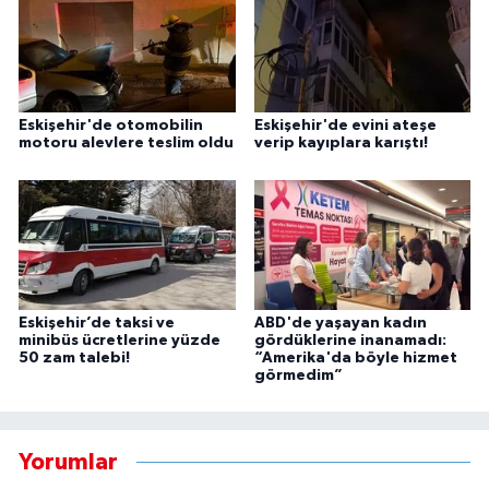
Eskişehir'de otomobilin
Eskişehir'de evini ateşe
motoru alevlere teslim oldu
verip kayıplara karıştı!
Eskişehir’de taksi ve
ABD'de yaşayan kadın
minibüs ücretlerine yüzde
gördüklerine inanamadı:
50 zam talebi!
“Amerika'da böyle hizmet
görmedim”
Yorumlar