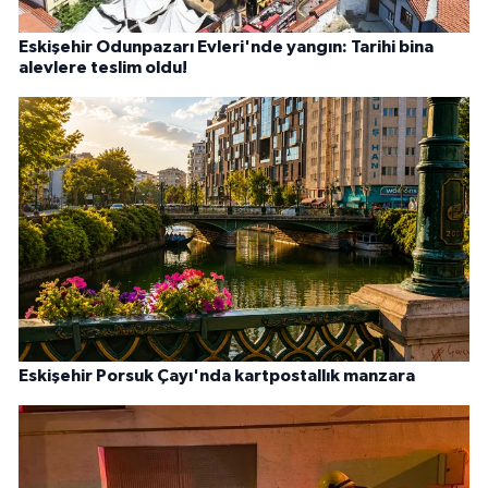
Eskişehir Odunpazarı Evleri'nde yangın: Tarihi bina
alevlere teslim oldu!
Eskişehir Porsuk Çayı'nda kartpostallık manzara