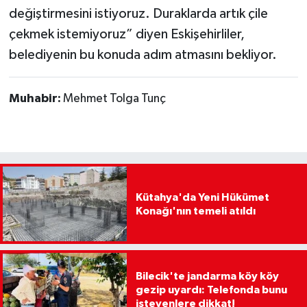
değiştirmesini istiyoruz. Duraklarda artık çile
çekmek istemiyoruz” diyen Eskişehirliler,
belediyenin bu konuda adım atmasını bekliyor.
Muhabir:
Mehmet Tolga Tunç
Kütahya'da Yeni Hükümet
Konağı'nın temeli atıldı
Bilecik'te jandarma köy köy
gezip uyardı: Telefonda bunu
isteyenlere dikkat!