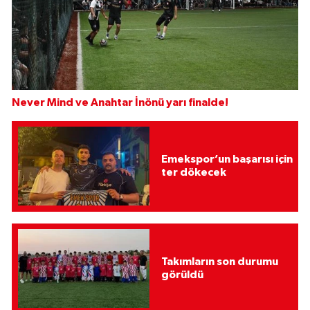
Never Mind ve Anahtar İnönü yarı finalde!
Emekspor’un başarısı için
ter dökecek
Takımların son durumu
görüldü