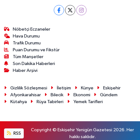
Nöbetçi Eczaneler
Hava Durumu
Trafik Durumu
Puan Durumu ve Fikstür
Tüm Manşetler
Son Dakika Haberleri
Haber Arşivi
Gizlilik Sözleşmesi
İletişim
Künye
Eskişehir
Afyonkarahisar
Bilecik
Ekonomi
Gündem
Kütahya
Rüya Tabirleri
Yemek Tarifleri
Copyright © Eskişehir Yenigün Gazetesi 2026. Her
RSS
hakkı saklıdır.