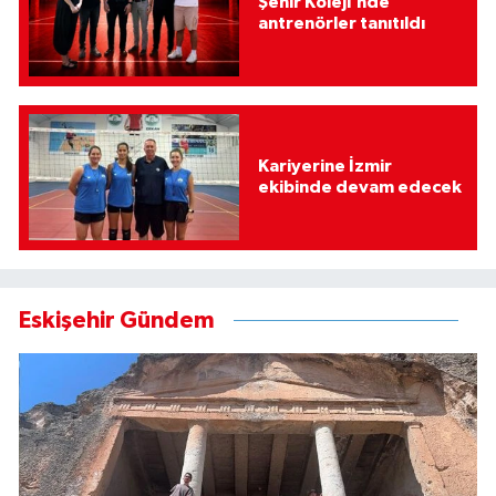
Şehir Koleji’nde
antrenörler tanıtıldı
Kariyerine İzmir
ekibinde devam edecek
Eskişehir Gündem