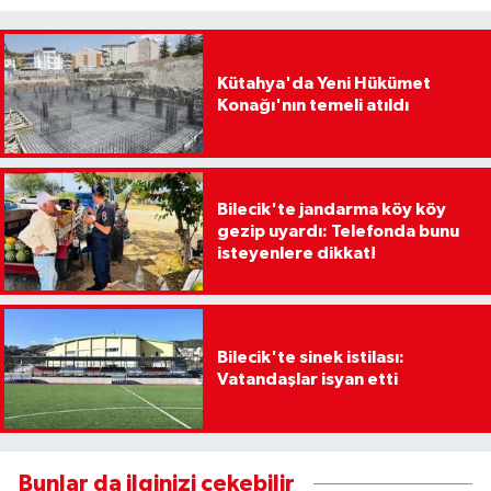
Kütahya'da Yeni Hükümet
Konağı'nın temeli atıldı
Bilecik'te jandarma köy köy
gezip uyardı: Telefonda bunu
isteyenlere dikkat!
Bilecik'te sinek istilası:
Vatandaşlar isyan etti
Bunlar da ilginizi çekebilir