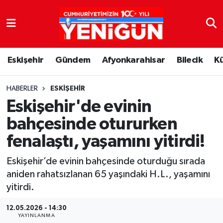
Nöbetçi Eczaneler
Eskişehir
Gündem
Afyonkarahisar
Bilecik
K
Hava Durumu
Trafik Durumu
HABERLER
ESKIŞEHIR
Eskişehir'de evinin
Süper Lig Puan Durumu ve Fikstür
bahçesinde otururken
fenalaştı, yaşamını yitirdi!
Tüm Manşetler
Eskişehir’de evinin bahçesinde oturduğu sırada
Son Dakika Haberleri
aniden rahatsızlanan 65 yaşındaki H.L., yaşamını
yitirdi.
Haber Arşivi
12.05.2026 - 14:30
YAYINLANMA