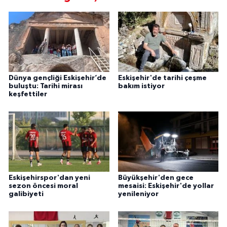
Dünya gençliği Eskişehir’de
Eskişehir'de tarihi çeşme
buluştu: Tarihi mirası
bakım istiyor
keşfettiler
Eskişehirspor'dan yeni
Büyükşehir'den gece
sezon öncesi moral
mesaisi: Eskişehir'de yollar
galibiyeti
yenileniyor