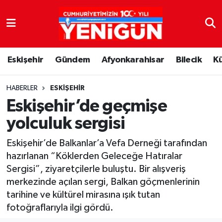
Nöbetçi Eczaneler
Eskişehir
Gündem
Afyonkarahisar
Bilecik
K
Hava Durumu
Trafik Durumu
HABERLER
ESKIŞEHIR
Eskişehir’de geçmişe
Süper Lig Puan Durumu ve Fikstür
yolculuk sergisi
Tüm Manşetler
Eskişehir’de Balkanlar’a Vefa Derneği tarafından
hazırlanan “Köklerden Geleceğe Hatıralar
Son Dakika Haberleri
Sergisi”, ziyaretçilerle buluştu. Bir alışveriş
merkezinde açılan sergi, Balkan göçmenlerinin
Haber Arşivi
tarihine ve kültürel mirasına ışık tutan
fotoğraflarıyla ilgi gördü.