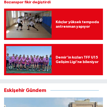
Bozanspor fikir değiştirdi
Kılıçlar yüksek tempoda
antrenman yapıyor
Demir’in kızları TFF U15
Gelişim Ligi’ne bileniyor
Eskişehir Gündem