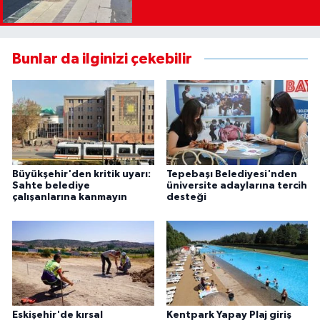
Bunlar da ilginizi çekebilir
Büyükşehir'den kritik uyarı:
Tepebaşı Belediyesi'nden
Sahte belediye
üniversite adaylarına tercih
çalışanlarına kanmayın
desteği
Eskişehir'de kırsal
Kentpark Yapay Plaj giriş