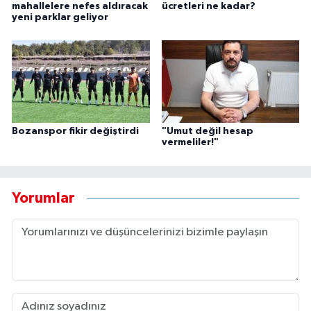
mahallelere nefes aldıracak
ücretleri ne kadar?
yeni parklar geliyor
Bozanspor fikir değiştirdi
"Umut değil hesap
vermeliler!"
Yorumlar