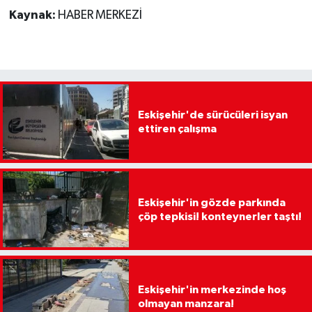
Kaynak:
HABER MERKEZİ
Eskişehir'de sürücüleri isyan
ettiren çalışma
Eskişehir'in gözde parkında
çöp tepkisi! konteynerler taştı!
Eskişehir'in merkezinde hoş
olmayan manzara!