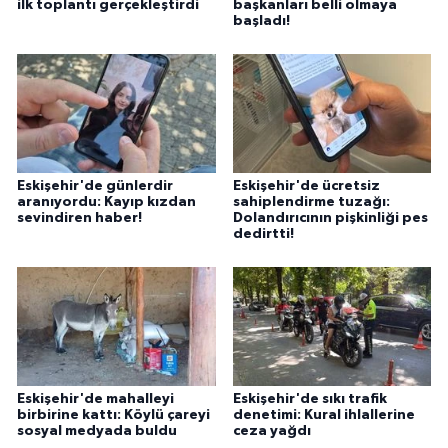
ilk toplantı gerçekleştirdi
başkanları belli olmaya
başladı!
Eskişehir'de günlerdir
Eskişehir'de ücretsiz
aranıyordu: Kayıp kızdan
sahiplendirme tuzağı:
sevindiren haber!
Dolandırıcının pişkinliği pes
dedirtti!
Eskişehir'de mahalleyi
Eskişehir'de sıkı trafik
birbirine kattı: Köylü çareyi
denetimi: Kural ihlallerine
sosyal medyada buldu
ceza yağdı