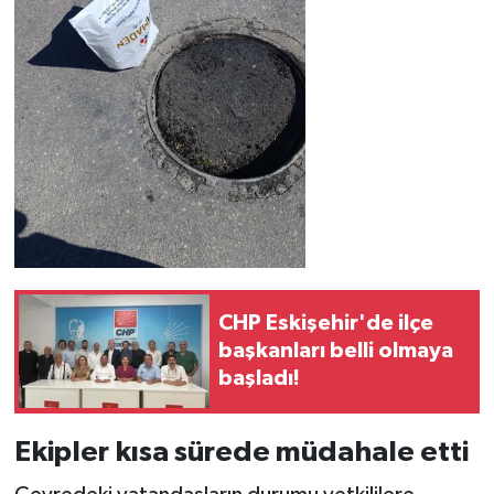
CHP Eskişehir'de ilçe
başkanları belli olmaya
başladı!
Ekipler kısa sürede müdahale etti