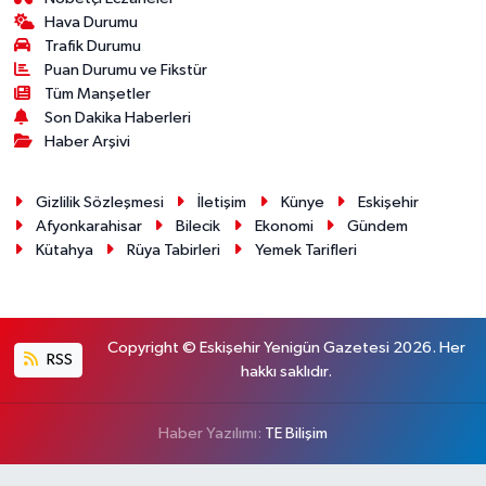
Hava Durumu
Trafik Durumu
Puan Durumu ve Fikstür
Tüm Manşetler
Son Dakika Haberleri
Haber Arşivi
Gizlilik Sözleşmesi
İletişim
Künye
Eskişehir
Afyonkarahisar
Bilecik
Ekonomi
Gündem
Kütahya
Rüya Tabirleri
Yemek Tarifleri
Copyright © Eskişehir Yenigün Gazetesi 2026. Her
RSS
hakkı saklıdır.
Haber Yazılımı:
TE Bilişim