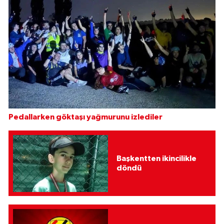
Pedallarken göktaşı yağmurunu izlediler
Başkentten ikincilikle
döndü