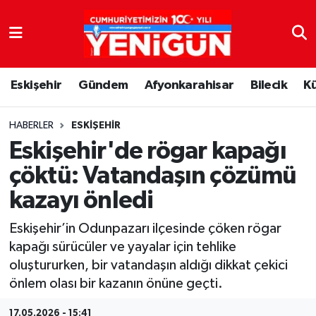
Nöbetçi Eczaneler
Eskişehir
Gündem
Afyonkarahisar
Bilecik
K
Hava Durumu
Trafik Durumu
HABERLER
ESKIŞEHIR
Eskişehir'de rögar kapağı
Süper Lig Puan Durumu ve Fikstür
çöktü: Vatandaşın çözümü
kazayı önledi
Tüm Manşetler
Eskişehir’in Odunpazarı ilçesinde çöken rögar
Son Dakika Haberleri
kapağı sürücüler ve yayalar için tehlike
oluştururken, bir vatandaşın aldığı dikkat çekici
Haber Arşivi
önlem olası bir kazanın önüne geçti.
17.05.2026 - 15:41