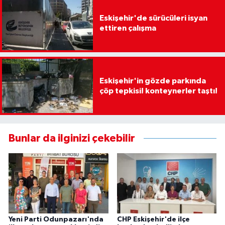
Eskişehir'de sürücüleri isyan
ettiren çalışma
Eskişehir'in gözde parkında
çöp tepkisi! konteynerler taştı!
Bunlar da ilginizi çekebilir
Yeni Parti Odunpazarı'nda
CHP Eskişehir'de ilçe