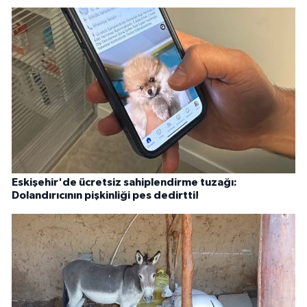
Eskişehir'de ücretsiz sahiplendirme tuzağı:
Dolandırıcının pişkinliği pes dedirtti!