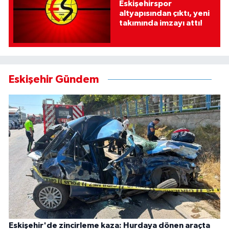
Eskişehirspor
altyapısından çıktı, yeni
takımında imzayı attı!
Eskişehir Gündem
Eskişehir'de zincirleme kaza: Hurdaya dönen araçta