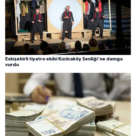
Eskişehirli tiyatro ekibi Kızılcaköy Şenliği'ne damga
vurdu