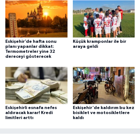
Eskişehir’de hafta sonu
Küçük kramponlar ile bir
planı yapanlar dikkat:
araya geldi
Termometreler yine 32
dereceyi gösterecek
Eskişehirli esnafa nefes
Eskişehir'de kaldırım bu kez
aldıracak karar! Kredi
bisiklet ve motosikletlere
limitleri arttı
kaldı