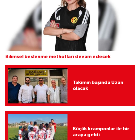
Bilimsel beslenme methotları devam edecek
Takımın başında Uzan
olacak
Küçük kramponlar ile bir
araya geldi