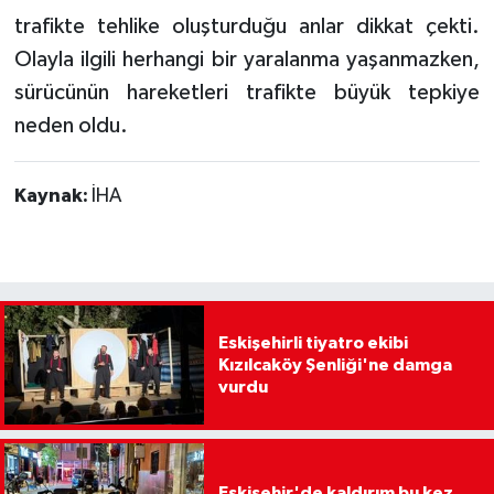
trafikte tehlike oluşturduğu anlar dikkat çekti.
Olayla ilgili herhangi bir yaralanma yaşanmazken,
sürücünün hareketleri trafikte büyük tepkiye
neden oldu.
Kaynak:
İHA
Eskişehirli tiyatro ekibi
Kızılcaköy Şenliği'ne damga
vurdu
Eskişehir'de kaldırım bu kez