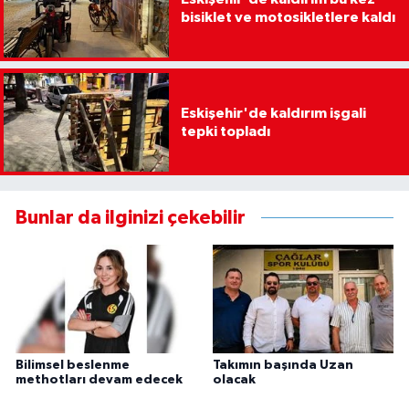
bisiklet ve motosikletlere kaldı
Eskişehir'de kaldırım işgali
tepki topladı
Bunlar da ilginizi çekebilir
Bilimsel beslenme
Takımın başında Uzan
methotları devam edecek
olacak