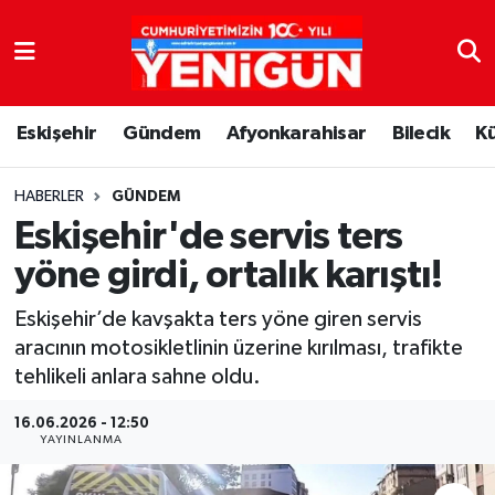
Nöbetçi Eczaneler
Eskişehir
Gündem
Afyonkarahisar
Bilecik
K
Hava Durumu
Trafik Durumu
HABERLER
GÜNDEM
Eskişehir'de servis ters
Süper Lig Puan Durumu ve Fikstür
yöne girdi, ortalık karıştı!
Tüm Manşetler
Eskişehir’de kavşakta ters yöne giren servis
aracının motosikletlinin üzerine kırılması, trafikte
Son Dakika Haberleri
tehlikeli anlara sahne oldu.
Haber Arşivi
16.06.2026 - 12:50
YAYINLANMA