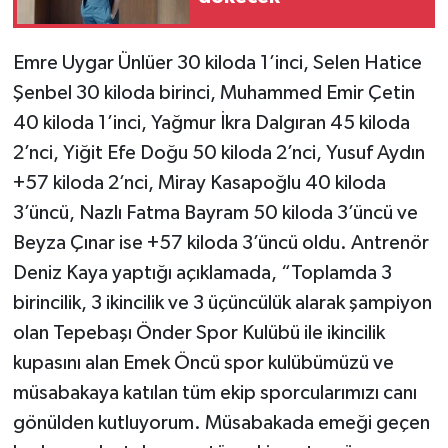
Emre Uygar Ünlüer 30 kiloda 1’inci, Selen Hatice
Şenbel 30 kiloda birinci, Muhammed Emir Çetin
40 kiloda 1’inci, Yağmur İkra Dalgıran 45 kiloda
2’nci, Yiğit Efe Doğu 50 kiloda 2’nci, Yusuf Aydın
+57 kiloda 2’nci, Miray Kasapoğlu 40 kiloda
3’üncü, Nazlı Fatma Bayram 50 kiloda 3’üncü ve
Beyza Çınar ise +57 kiloda 3’üncü oldu. Antrenör
Deniz Kaya yaptığı açıklamada, “Toplamda 3
birincilik, 3 ikincilik ve 3 üçüncülük alarak şampiyon
olan Tepebaşı Önder Spor Kulübü ile ikincilik
kupasını alan Emek Öncü spor kulübümüzü ve
müsabakaya katılan tüm ekip sporcularımızı canı
gönülden kutluyorum. Müsabakada emeği geçen