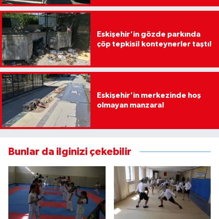
Eskişehir'in gözde parkında
çöp tepkisi! konteynerler taştı!
Eskişehir'in merkezinde hoş
olmayan manzara!
Bunlar da ilginizi çekebilir