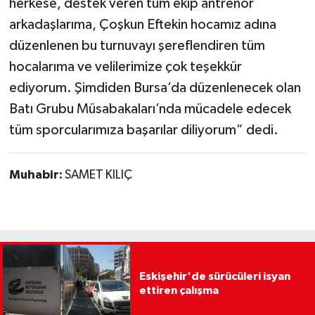
herkese, destek veren tüm ekip antrenör
arkadaşlarıma, Çoşkun Eftekin hocamız adına
düzenlenen bu turnuvayı şereflendiren tüm
hocalarıma ve velilerimize çok teşekkür
ediyorum. Şimdiden Bursa’da düzenlenecek olan
Batı Grubu Müsabakaları’nda mücadele edecek
tüm sporcularımıza başarılar diliyorum” dedi.
Muhabir:
SAMET KILIÇ
Eskişehir'de sürücüleri isyan
ettiren çalışma