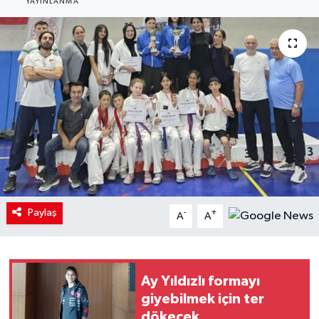
YAYINLANMA
Paylaş
-
+
A
A
Ay Yıldızlı formayı
giyebilmek için ter
dökecek