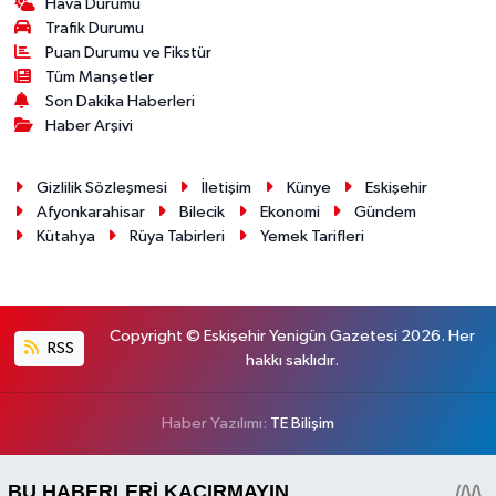
Hava Durumu
Trafik Durumu
Puan Durumu ve Fikstür
Tüm Manşetler
Son Dakika Haberleri
Haber Arşivi
Gizlilik Sözleşmesi
İletişim
Künye
Eskişehir
Afyonkarahisar
Bilecik
Ekonomi
Gündem
Kütahya
Rüya Tabirleri
Yemek Tarifleri
Copyright © Eskişehir Yenigün Gazetesi 2026. Her
RSS
hakkı saklıdır.
Haber Yazılımı:
TE Bilişim