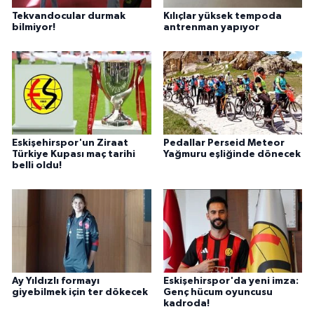
Tekvandocular durmak
Kılıçlar yüksek tempoda
bilmiyor!
antrenman yapıyor
Eskişehirspor'un Ziraat
Pedallar Perseid Meteor
Türkiye Kupası maç tarihi
Yağmuru eşliğinde dönecek
belli oldu!
Ay Yıldızlı formayı
Eskişehirspor'da yeni imza:
giyebilmek için ter dökecek
Genç hücum oyuncusu
kadroda!