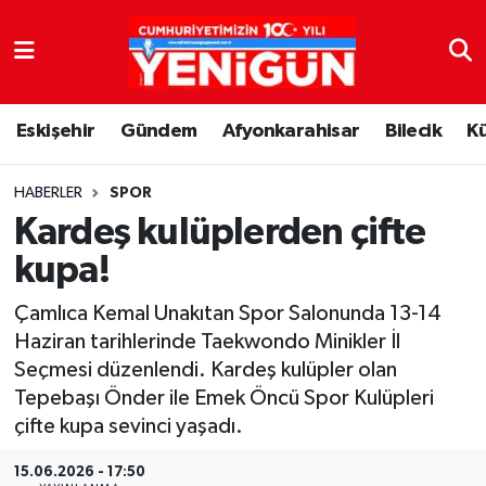
Nöbetçi Eczaneler
Eskişehir
Gündem
Afyonkarahisar
Bilecik
K
Hava Durumu
Trafik Durumu
HABERLER
SPOR
Kardeş kulüplerden çifte
Süper Lig Puan Durumu ve Fikstür
kupa!
Tüm Manşetler
Çamlıca Kemal Unakıtan Spor Salonunda 13-14
Haziran tarihlerinde Taekwondo Minikler İl
Son Dakika Haberleri
Seçmesi düzenlendi. Kardeş kulüpler olan
Tepebaşı Önder ile Emek Öncü Spor Kulüpleri
Haber Arşivi
çifte kupa sevinci yaşadı.
15.06.2026 - 17:50