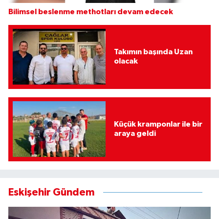
Bilimsel beslenme methotları devam edecek
Takımın başında Uzan
olacak
Küçük kramponlar ile bir
araya geldi
Eskişehir Gündem