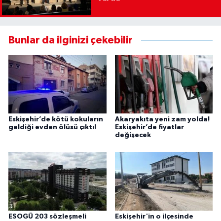
Bunlar da ilginizi çekebilir
Eskişehir’de kötü kokuların
Akaryakıta yeni zam yolda!
geldiği evden ölüsü çıktı!
Eskişehir’de fiyatlar
değişecek
ESOGÜ 203 sözleşmeli
Eskişehir'in o ilçesinde