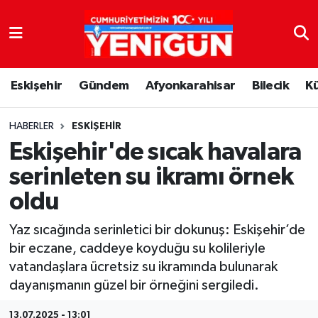
Nöbetçi Eczaneler
Eskişehir
Gündem
Afyonkarahisar
Bilecik
K
Hava Durumu
Trafik Durumu
HABERLER
ESKIŞEHIR
Eskişehir'de sıcak havalara
Süper Lig Puan Durumu ve Fikstür
serinleten su ikramı örnek
oldu
Tüm Manşetler
Yaz sıcağında serinletici bir dokunuş: Eskişehir’de
Son Dakika Haberleri
bir eczane, caddeye koyduğu su kolileriyle
vatandaşlara ücretsiz su ikramında bulunarak
Haber Arşivi
dayanışmanın güzel bir örneğini sergiledi.
13.07.2025 - 13:01