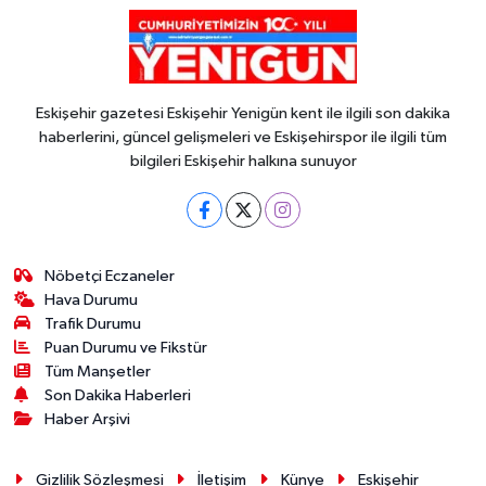
Eskişehir gazetesi Eskişehir Yenigün kent ile ilgili son dakika
haberlerini, güncel gelişmeleri ve Eskişehirspor ile ilgili tüm
bilgileri Eskişehir halkına sunuyor
Nöbetçi Eczaneler
Hava Durumu
Trafik Durumu
Puan Durumu ve Fikstür
Tüm Manşetler
Son Dakika Haberleri
Haber Arşivi
Gizlilik Sözleşmesi
İletişim
Künye
Eskişehir