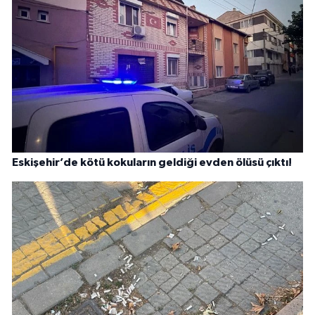
Eskişehir’de kötü kokuların geldiği evden ölüsü çıktı!