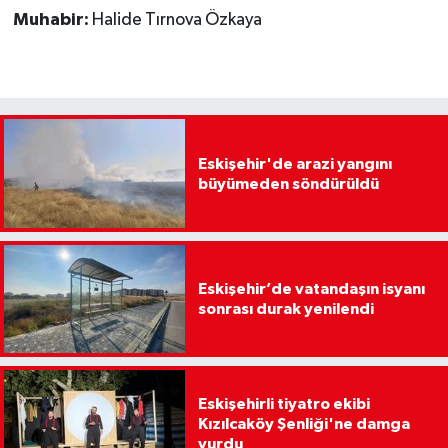
Muhabir:
Halide Tırnova Özkaya
Eskişehir'de arazi yangını
büyümeden söndürüldü
Eskişehir’de vatandaşın isyanı
sonrası durak yenilendi
Eskişehirli tiyatro ekibi
Kızılcaköy Şenliği'ne damga
vurdu