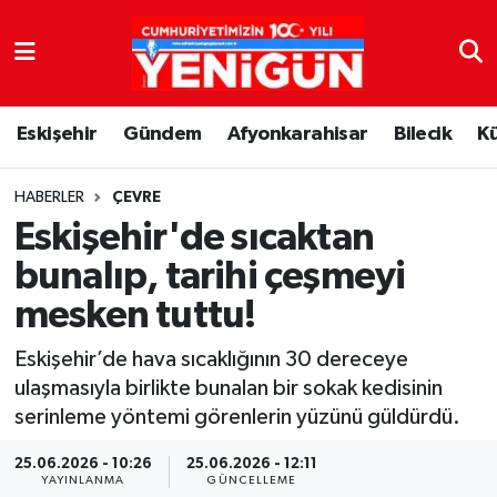
Nöbetçi Eczaneler
Eskişehir
Gündem
Afyonkarahisar
Bilecik
K
Hava Durumu
Trafik Durumu
HABERLER
ÇEVRE
Eskişehir'de sıcaktan
Süper Lig Puan Durumu ve Fikstür
bunalıp, tarihi çeşmeyi
mesken tuttu!
Tüm Manşetler
Eskişehir’de hava sıcaklığının 30 dereceye
Son Dakika Haberleri
ulaşmasıyla birlikte bunalan bir sokak kedisinin
serinleme yöntemi görenlerin yüzünü güldürdü.
Haber Arşivi
25.06.2026 - 10:26
25.06.2026 - 12:11
YAYINLANMA
GÜNCELLEME