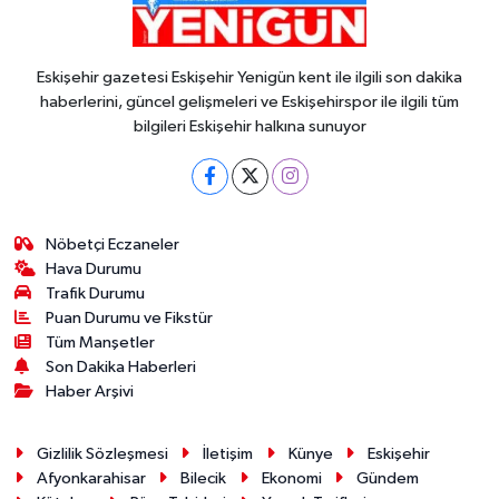
Eskişehir gazetesi Eskişehir Yenigün kent ile ilgili son dakika
haberlerini, güncel gelişmeleri ve Eskişehirspor ile ilgili tüm
bilgileri Eskişehir halkına sunuyor
Nöbetçi Eczaneler
Hava Durumu
Trafik Durumu
Puan Durumu ve Fikstür
Tüm Manşetler
Son Dakika Haberleri
Haber Arşivi
Gizlilik Sözleşmesi
İletişim
Künye
Eskişehir
Afyonkarahisar
Bilecik
Ekonomi
Gündem