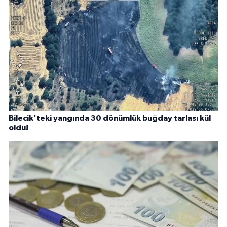
Bilecik'teki yangında 30 dönümlük buğday tarlası kül
oldu!