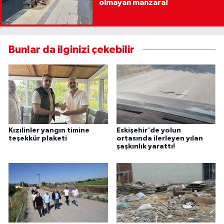
olmayan manzara!
Bunlar da ilginizi çekebilir
Kızılinler yangın timine
Eskişehir'de yolun
teşekkür plaketi
ortasında ilerleyen yılan
şaşkınlık yarattı!