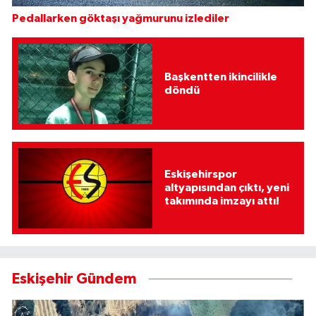
Pedallarken göktaşı yağmurunu izlediler
Başkentten ikincilikle
döndü
Eskişehirspor
altyapısından çıktı, yeni
takımında imzayı attı!
Eskişehir Gündem