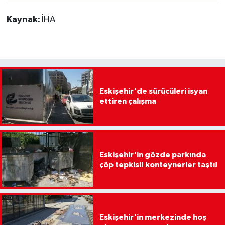
Kaynak:
İHA
Eskişehir'de sürücüleri isyan
ettiren çalışma
Eskişehir'in gözde parkında
çöp tepkisi! konteynerler taştı!
Eskişehir'in merkezinde hoş