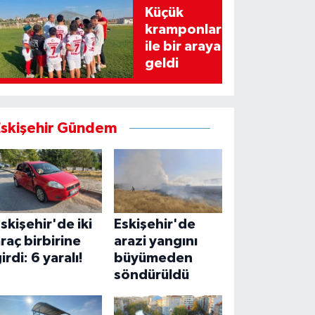
Küçük
kramponlar
ile bir araya
geldi
Eskişehir Gündem
skişehir'de iki
Eskişehir'de
raç birbirine
arazi yangını
irdi: 6 yaralı!
büyümeden
söndürüldü