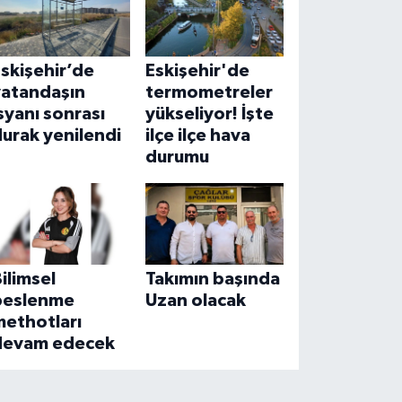
skişehir’de
Eskişehir'de
vatandaşın
termometreler
syanı sonrası
yükseliyor! İşte
urak yenilendi
ilçe ilçe hava
durumu
ilimsel
Takımın başında
beslenme
Uzan olacak
methotları
devam edecek