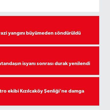
arazi yangını büyümeden söndürüldü
atandaşın isyanı sonrası durak yenilendi
atro ekibi Kızılcaköy Şenliği'ne damga