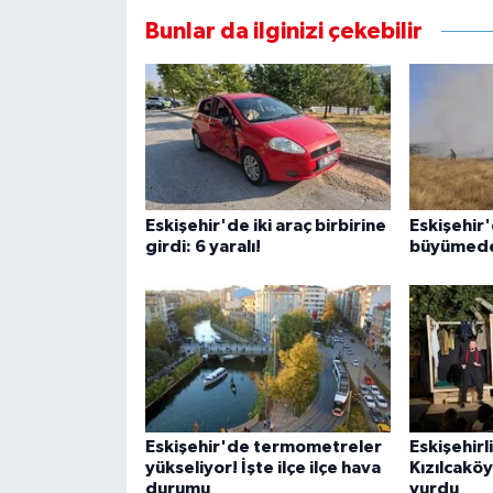
Bunlar da ilginizi çekebilir
Eskişehir'de iki araç birbirine
Eskişehir'
girdi: 6 yaralı!
büyümede
Eskişehir'de termometreler
Eskişehirli
yükseliyor! İşte ilçe ilçe hava
Kızılcakö
durumu
vurdu