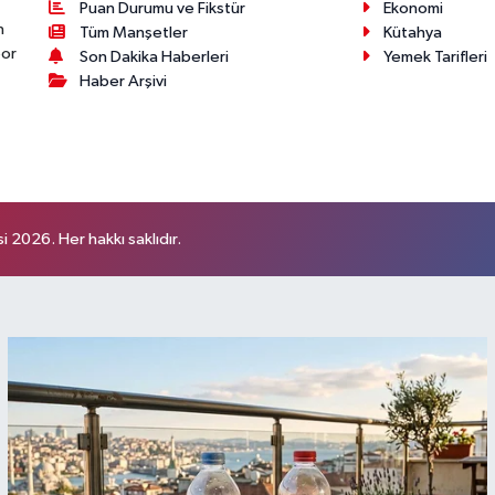
Puan Durumu ve Fikstür
Ekonomi
n
Tüm Manşetler
Kütahya
por
Son Dakika Haberleri
Yemek Tarifleri
Haber Arşivi
 2026. Her hakkı saklıdır.