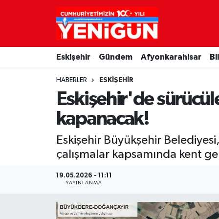
Nöbetçi Eczaneler
Eskişehir
Gündem
Afyonkarahisar
Bi
Hava Durumu
HABERLER
ESKIŞEHIR
Trafik Durumu
Eskişehir'de sürücül
Süper Lig Puan Durumu ve Fikstür
kapanacak!
Tüm Manşetler
Eskişehir Büyükşehir Belediyes
çalışmalar kapsamında kent gene
Son Dakika Haberleri
19.05.2026 - 11:11
YAYINLANMA
Haber Arşivi