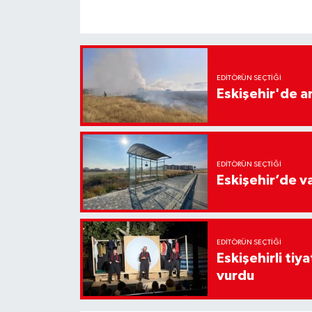
EDITÖRÜN SEÇTIĞI
Eskişehir'de 
EDITÖRÜN SEÇTIĞI
Eskişehir’de v
EDITÖRÜN SEÇTIĞI
Eskişehirli tiy
vurdu