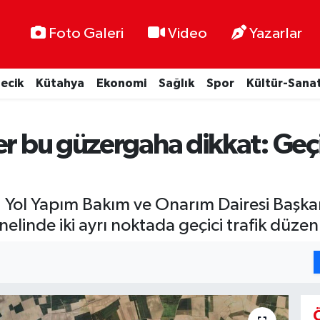
Foto Galeri
Video
Yazarlar
lecik
Kütahya
Ekonomi
Sağlık
Spor
Kültür-Sana
er bu güzergaha dikkat: Geçi
i, Yol Yapım Bakım ve Onarım Dairesi Başka
linde iki ayrı noktada geçici trafik düzen