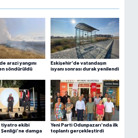
de arazi yangını
Eskişehir’de vatandaşın
n söndürüldü
isyanı sonrası durak yenilendi
 tiyatro ekibi
Yeni Parti Odunpazarı'nda ilk
y Şenliği'ne damga
toplantı gerçekleştirdi