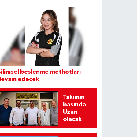
ilimsel beslenme methotları
devam edecek
Takımın
başında
Uzan
olacak