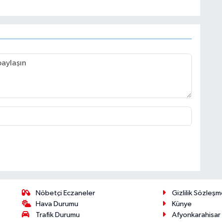
Nöbetçi Eczaneler
Gizlilik Sözleşm
Hava Durumu
Künye
Trafik Durumu
Afyonkarahisar