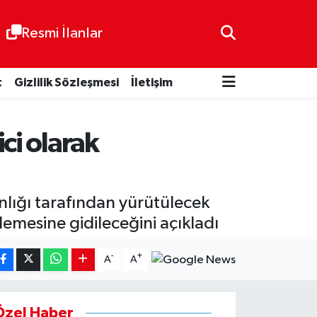
Resmi İlanlar
t
Gizlilik Sözleşmesi
İletişim
ci olarak
nlığı tarafından yürütülecek
lemesine gidileceğini açıkladı
-
+
A
A
Özel Haber