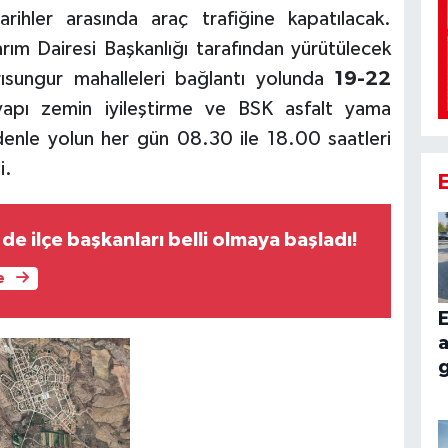
arihler arasında araç trafiğine kapatılacak.
ım Dairesi Başkanlığı tarafından yürütülecek
rısungur mahalleleri bağlantı yolunda
19-22
tyapı zemin iyileştirme ve BSK asfalt yama
edenle yolun her gün 08.30 ile 18.00 saatleri
i.
de ilçe başkanları belli olmaya başladı!
e
E
a
g