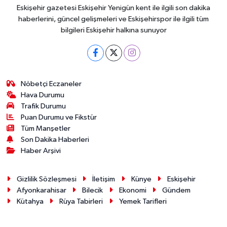
Eskişehir gazetesi Eskişehir Yenigün kent ile ilgili son dakika
haberlerini, güncel gelişmeleri ve Eskişehirspor ile ilgili tüm
bilgileri Eskişehir halkına sunuyor
Nöbetçi Eczaneler
Hava Durumu
Trafik Durumu
Puan Durumu ve Fikstür
Tüm Manşetler
Son Dakika Haberleri
Haber Arşivi
Gizlilik Sözleşmesi
İletişim
Künye
Eskişehir
Afyonkarahisar
Bilecik
Ekonomi
Gündem
Kütahya
Rüya Tabirleri
Yemek Tarifleri