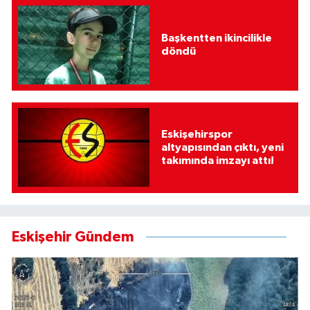
Başkentten ikincilikle
döndü
Eskişehirspor
altyapısından çıktı, yeni
takımında imzayı attı!
Eskişehir Gündem