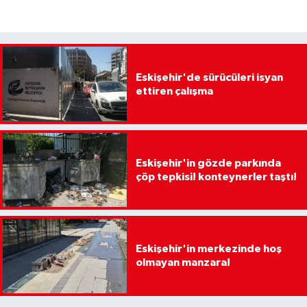
Eskişehir'de sürücüleri isyan
ettiren çalışma
Eskişehir'in gözde parkında
çöp tepkisi! konteynerler taştı!
Eskişehir'in merkezinde hoş
olmayan manzara!