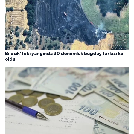
Bilecik'teki yangında 30 dönümlük buğday tarlası kül
oldu!