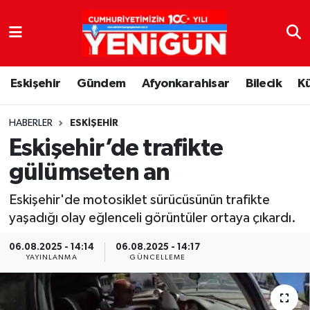
Nöbetçi Eczaneler
Eskişehir
Gündem
Afyonkarahisar
Bilecik
K
Hava Durumu
Trafik Durumu
HABERLER
ESKIŞEHIR
Eskişehir’de trafikte
Süper Lig Puan Durumu ve Fikstür
gülümseten an
Tüm Manşetler
Eskişehir'de motosiklet sürücüsünün trafikte
yaşadığı olay eğlenceli görüntüler ortaya çıkardı.
Son Dakika Haberleri
06.08.2025 - 14:14
06.08.2025 - 14:17
YAYINLANMA
GÜNCELLEME
Haber Arşivi