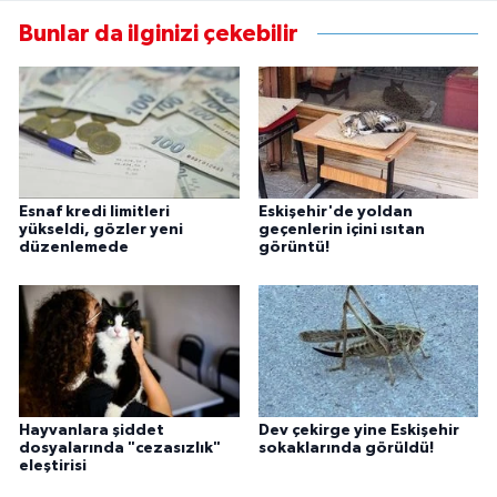
Bunlar da ilginizi çekebilir
Esnaf kredi limitleri
Eskişehir'de yoldan
yükseldi, gözler yeni
geçenlerin içini ısıtan
düzenlemede
görüntü!
Hayvanlara şiddet
Dev çekirge yine Eskişehir
dosyalarında "cezasızlık"
sokaklarında görüldü!
eleştirisi