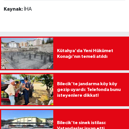
Kaynak:
İHA
Kütahya'da Yeni Hükümet
Konağı'nın temeli atıldı
Bilecik'te jandarma köy köy
gezip uyardı: Telefonda bunu
isteyenlere dikkat!
Bilecik'te sinek istilası:
Vatandaşlar isyan etti