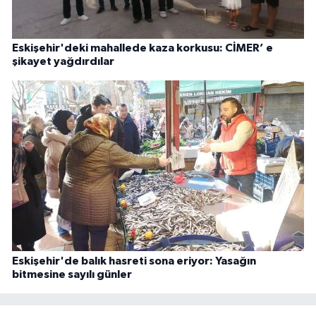
Eskişehir'deki mahallede kaza korkusu: CİMER’ e
şikayet yağdırdılar
Eskişehir'de balık hasreti sona eriyor: Yasağın
bitmesine sayılı günler