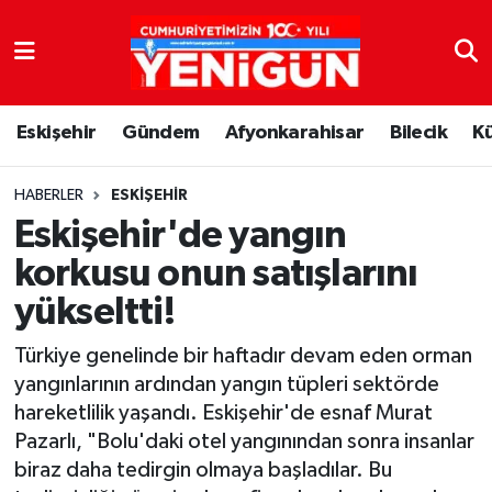
Nöbetçi Eczaneler
Eskişehir
Gündem
Afyonkarahisar
Bilecik
K
Hava Durumu
Trafik Durumu
HABERLER
ESKIŞEHIR
Eskişehir'de yangın
Süper Lig Puan Durumu ve Fikstür
korkusu onun satışlarını
yükseltti!
Tüm Manşetler
Türkiye genelinde bir haftadır devam eden orman
Son Dakika Haberleri
yangınlarının ardından yangın tüpleri sektörde
hareketlilik yaşandı. Eskişehir'de esnaf Murat
Haber Arşivi
Pazarlı, "Bolu'daki otel yangınından sonra insanlar
biraz daha tedirgin olmaya başladılar. Bu