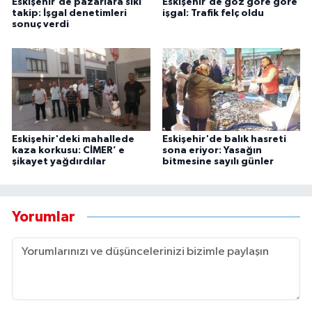
Eskişehir'de pazarlara sıkı
Eskişehir'de göz göre göre
takip: İşgal denetimleri
işgal: Trafik felç oldu
sonuç verdi
Eskişehir'deki mahallede
Eskişehir'de balık hasreti
kaza korkusu: CİMER’ e
sona eriyor: Yasağın
şikayet yağdırdılar
bitmesine sayılı günler
Yorumlar