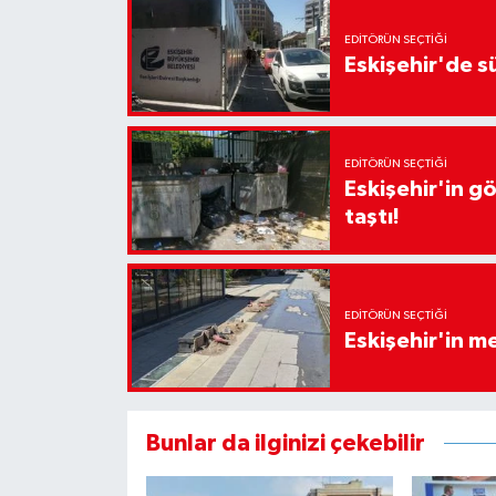
EDITÖRÜN SEÇTIĞI
Eskişehir'de sü
EDITÖRÜN SEÇTIĞI
Eskişehir'in g
taştı!
EDITÖRÜN SEÇTIĞI
Eskişehir'in 
Bunlar da ilginizi çekebilir