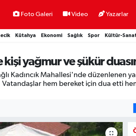
Foto Galeri
Video
Yazarlar
lecik
Kütahya
Ekonomi
Sağlık
Spor
Kültür-Sana
e kişi yağmur ve şükür duası
e bağlı Kadıncık Mahallesi'nde düzenlenen
. Vatandaşlar hem bereket için dua etti hem