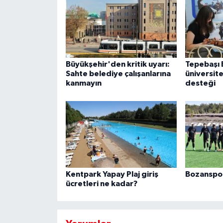
Büyükşehir'den kritik uyarı:
Tepebaşı 
Sahte belediye çalışanlarına
üniversite
kanmayın
desteği
Kentpark Yapay Plaj giriş
Bozanspor 
ücretleri ne kadar?