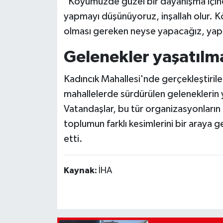
"Köyümüzde güzel bir dayanışma için
yapmayı düşünüyoruz, inşallah olur. Kö
olması gereken neyse yapacağız, ya
Gelenekler yaşatıl
Kadıncık Mahallesi'nde gerçekleştirilen
mahallelerde sürdürülen geleneklerin 
Vatandaşlar, bu tür organizasyonları
toplumun farklı kesimlerini bir araya g
etti.
Kaynak:
İHA