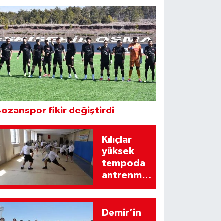
ozanspor fikir değiştirdi
Kılıçlar
yüksek
tempoda
antrenman
yapıyor
Demir’in