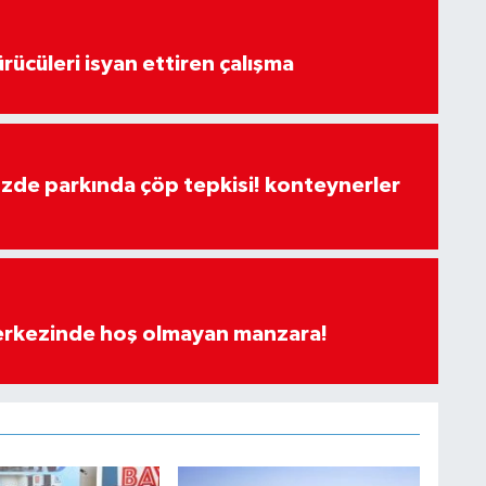
rücüleri isyan ettiren çalışma
özde parkında çöp tepkisi! konteynerler
merkezinde hoş olmayan manzara!