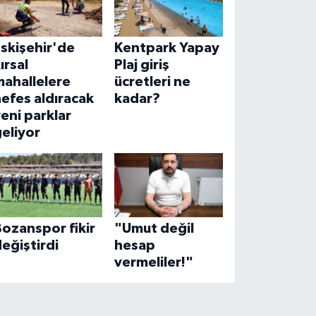
skişehir'de
Kentpark Yapay
ırsal
Plaj giriş
mahallelere
ücretleri ne
efes aldıracak
kadar?
eni parklar
eliyor
ozanspor fikir
"Umut değil
eğiştirdi
hesap
vermeliler!"