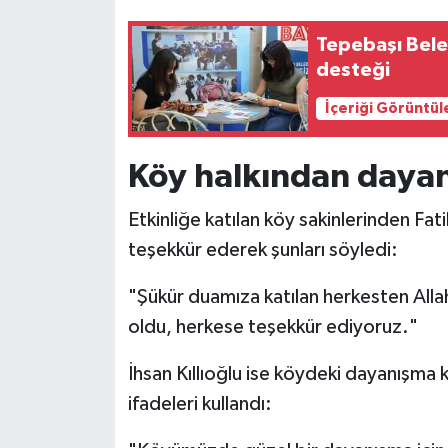
Tepebaşı Bele
desteği
İçeriği Görüntül
Köy halkından daya
Etkinliğe katılan köy sakinlerinden Fa
teşekkür ederek şunları söyledi:
"Şükür duamıza katılan herkesten Allah
oldu, herkese teşekkür ediyoruz."
İhsan Kıllıoğlu ise köydeki dayanışma k
ifadeleri kullandı: