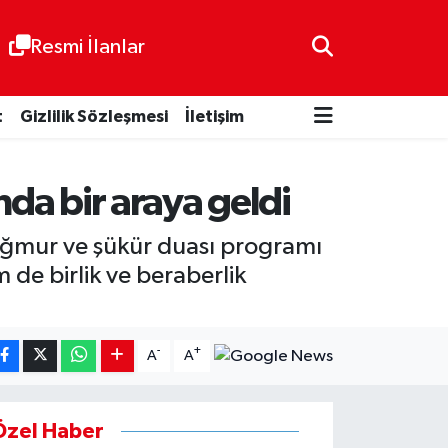
Resmi İlanlar
t
Gizlilik Sözleşmesi
İletişim
nda bir araya geldi
 yağmur ve şükür duası programı
 de birlik ve beraberlik
-
+
A
A
Özel Haber