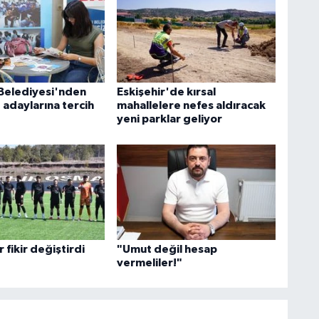
Belediyesi'nden
Eskişehir'de kırsal
 adaylarına tercih
mahallelere nefes aldıracak
yeni parklar geliyor
fikir değiştirdi
"Umut değil hesap
vermeliler!"