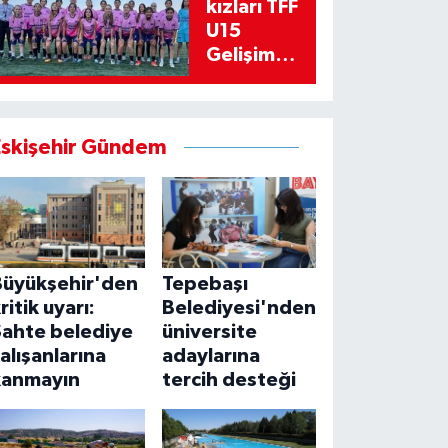
kızları TFF
U15
Gelişim
Ligi’ne
bileniyor
Eskişehir Gündem
Büyükşehir'den
Tepebaşı
ritik uyarı:
Belediyesi'nden
Sahte belediye
üniversite
alışanlarına
adaylarına
kanmayın
tercih desteği