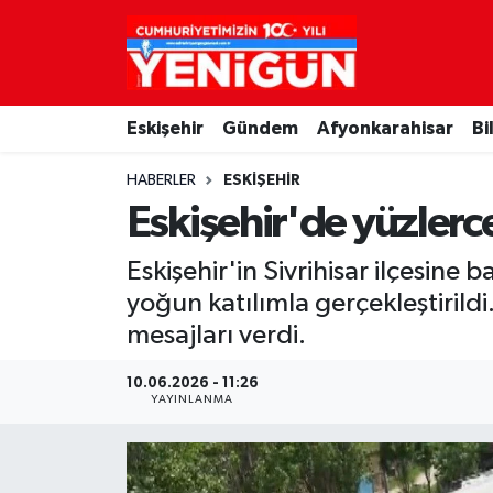
Nöbetçi Eczaneler
Eskişehir
Gündem
Afyonkarahisar
Bi
Hava Durumu
HABERLER
ESKIŞEHIR
Trafik Durumu
Eskişehir'de yüzlerc
Süper Lig Puan Durumu ve Fikstür
Eskişehir'in Sivrihisar ilçesin
yoğun katılımla gerçekleştirildi
Tüm Manşetler
mesajları verdi.
Son Dakika Haberleri
10.06.2026 - 11:26
YAYINLANMA
Haber Arşivi