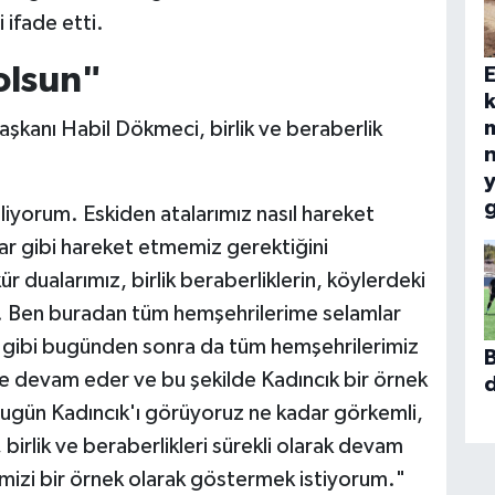
 ifade etti.
olsun"
E
k
aşkanı Habil Dökmeci, birlik ve beraberlik
n
y
g
iliyorum. Eskiden atalarımız nasıl hareket
ar gibi hareket etmemiz gerektiğini
dualarımız, birlik beraberliklerin, köylerdeki
. Ben buradan tüm hemşehrilerime selamlar
 gibi bugünden sonra da tüm hemşehrilerimiz
B
 devam eder ve bu şekilde Kadıncık bir örnek
d
 bugün Kadıncık'ı görüyoruz ne kadar görkemli,
, birlik ve beraberlikleri sürekli olarak devam
mizi bir örnek olarak göstermek istiyorum."