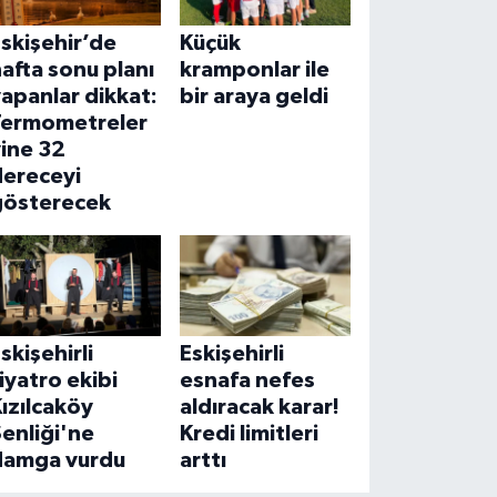
skişehir’de
Küçük
afta sonu planı
kramponlar ile
apanlar dikkat:
bir araya geldi
Termometreler
ine 32
dereceyi
gösterecek
skişehirli
Eskişehirli
iyatro ekibi
esnafa nefes
ızılcaköy
aldıracak karar!
enliği'ne
Kredi limitleri
damga vurdu
arttı