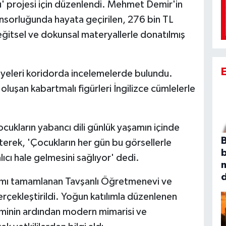
u' projesi için düzenlendi. Mehmet Demir'in
ponsorluğunda hayata geçirilen, 276 bin TL
eğitsel ve dokunsal materyallerle donatılmış
üyeleri koridorda incelemelerde bulundu.
uşan kabartmalı figürleri İngilizce cümlelerle
cukların yabancı dili günlük yaşamın içinde
B
terek, 'Çocukların her gün bu görsellerle
ıcı hale gelmesini sağlıyor' dedi.
pımı tamamlanan Tavşanlı Öğretmenevi ve
rçekleştirildi. Yoğun katılımla düzenlenen
iminin ardından modern mimarisi ve