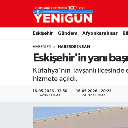
Nöbetçi Eczaneler
Eskişehir
Gündem
Afyonkarahisar
Bi
Hava Durumu
HABERLER
HABERDE INSAN
Trafik Durumu
Eskişehir'in yanı baş
Süper Lig Puan Durumu ve Fikstür
Kütahya'nın Tavşanlı ilçesinde
hizmete açıldı.
Tüm Manşetler
16.05.2026 - 13:50
16.05.2026 - 20:23
Son Dakika Haberleri
YAYINLANMA
GÜNCELLEME
Haber Arşivi