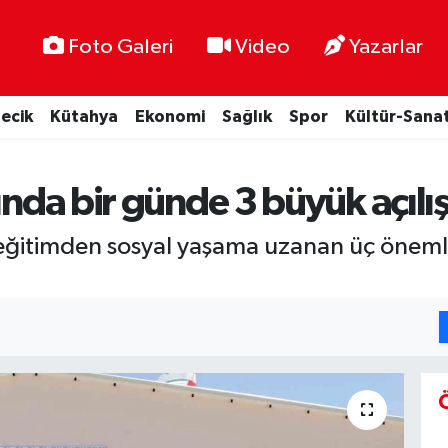
Foto Galeri
Video
Yazarlar
lecik
Kütahya
Ekonomi
Sağlık
Spor
Kültür-Sana
ında bir günde 3 büyük açılış
 eğitimden sosyal yaşama uzanan üç önemli