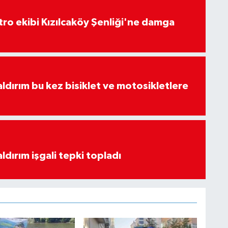
atro ekibi Kızılcaköy Şenliği'ne damga
aldırım bu kez bisiklet ve motosikletlere
ldırım işgali tepki topladı