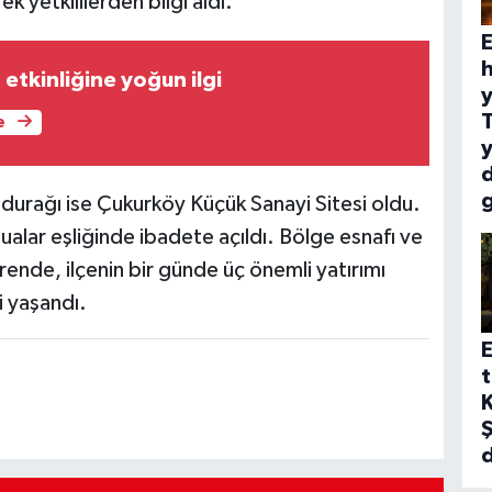
 yetkililerden bilgi aldı.
E
h
 etkinliğine yoğun ilgi
y
e
y
n durağı ise Çukurköy Küçük Sanayi Sitesi oldu.
alar eşliğinde ibadete açıldı. Bölge esnafı ve
rende, ilçenin bir günde üç önemli yatırımı
 yaşandı.
E
t
K
Ş