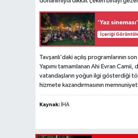
donanımıyla dikkat çeken binayı gezerek
'Yaz sineması'
İçeriği Görüntül
Tavşanlı'daki açılış programlarının so
Yapımı tamamlanan Ahi Evran Camii, du
vatandaşların yoğun ilgi gösterdiği tö
hizmete kazandırmasının memnuniyeti
Kaynak:
İHA