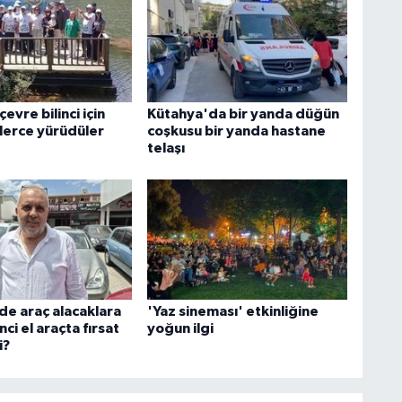
çevre bilinci için
Kütahya'da bir yanda düğün
lerce yürüdüler
coşkusu bir yanda hastane
telaşı
de araç alacaklara
'Yaz sineması' etkinliğine
nci el araçta fırsat
yoğun ilgi
i?