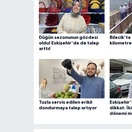
Düğün sezonunun gözdesi
Bilecik'te 
oldu! Eskişehir'de de talep
kilometre
arttı!
Tuzla servis edilen erikli
Eskişehir'
dondurmaya talep artıyor
dikkat: İki
dönemi m