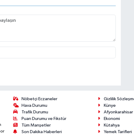
Nöbetçi Eczaneler
Gizlilik Sözleşm
Hava Durumu
Künye
Trafik Durumu
Afyonkarahisar
Puan Durumu ve Fikstür
Ekonomi
n
Tüm Manşetler
Kütahya
por
Son Dakika Haberleri
Yemek Tarifleri