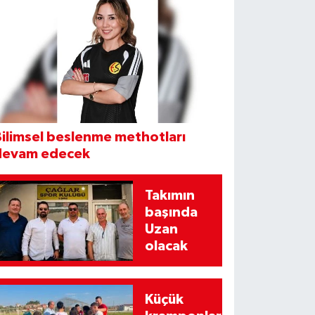
ilimsel beslenme methotları
devam edecek
Takımın
başında
Uzan
olacak
Küçük