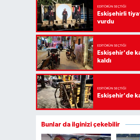
EDITÖRÜN SEÇTIĞI
Eskişehirli tiy
vurdu
EDITÖRÜN SEÇTIĞI
Eskişehir'de k
kaldı
EDITÖRÜN SEÇTIĞI
Eskişehir'de ka
Bunlar da ilginizi çekebilir