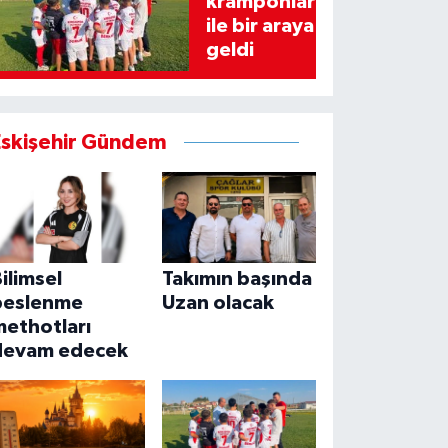
kramponlar
ile bir araya
geldi
Eskişehir Gündem
ilimsel
Takımın başında
beslenme
Uzan olacak
methotları
devam edecek