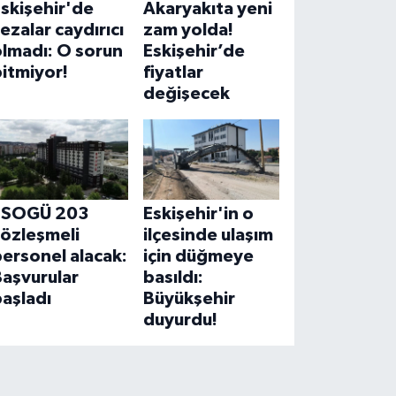
skişehir'de
Akaryakıta yeni
ezalar caydırıcı
zam yolda!
olmadı: O sorun
Eskişehir’de
itmiyor!
fiyatlar
değişecek
ESOGÜ 203
Eskişehir'in o
sözleşmeli
ilçesinde ulaşım
ersonel alacak:
için düğmeye
aşvurular
basıldı:
aşladı
Büyükşehir
duyurdu!