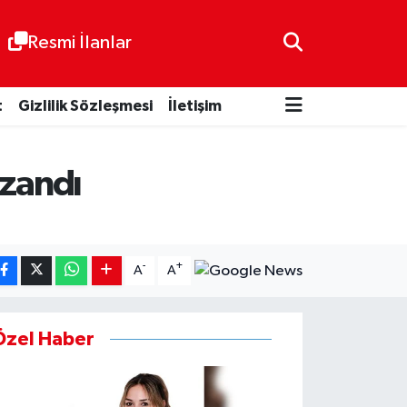
Resmi İlanlar
t
Gizlilik Sözleşmesi
İletişim
azandı
-
+
A
A
Özel Haber