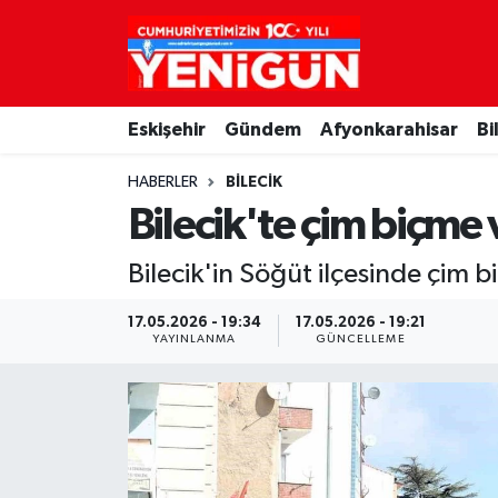
Nöbetçi Eczaneler
Eskişehir
Gündem
Afyonkarahisar
Bi
Hava Durumu
HABERLER
BILECIK
Trafik Durumu
Bilecik'te çim biçme 
Süper Lig Puan Durumu ve Fikstür
Bilecik'in Söğüt ilçesinde çim b
Tüm Manşetler
17.05.2026 - 19:34
17.05.2026 - 19:21
YAYINLANMA
GÜNCELLEME
Son Dakika Haberleri
Haber Arşivi