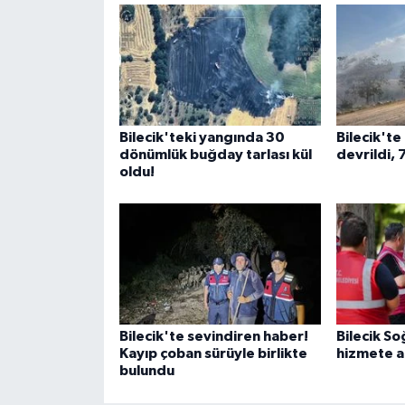
Bilecik'teki yangında 30
Bilecik'te
dönümlük buğday tarlası kül
devrildi, 
oldu!
Bilecik'te sevindiren haber!
Bilecik S
Kayıp çoban sürüyle birlikte
hizmete aç
bulundu