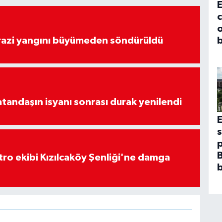
E
c
arazi yangını büyümeden söndürüldü
b
atandaşın isyanı sonrası durak yenilendi
p
B
atro ekibi Kızılcaköy Şenliği'ne damga
b