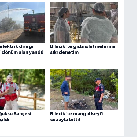
 elektrik direği
Bilecik'te gıda işletmelerine
7 dönüm alan yandı!
sıkı denetim
oğuksu Bahçesi
Bilecik'te mangal keyfi
ıldı
cezayla bitti!