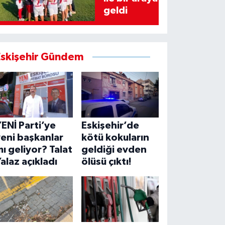
geldi
Eskişehir Gündem
ENİ Parti’ye
Eskişehir’de
eni başkanlar
kötü kokuların
ı geliyor? Talat
geldiği evden
alaz açıkladı
ölüsü çıktı!