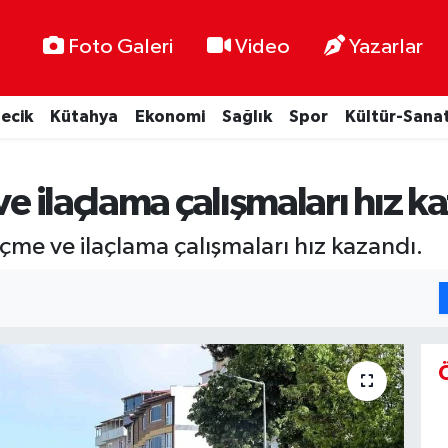
Foto Galeri
Video
Yazarlar
lecik
Kütahya
Ekonomi
Sağlık
Spor
Kültür-Sana
ve ilaçlama çalışmaları hız k
içme ve ilaçlama çalışmaları hız kazandı.