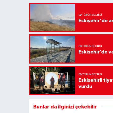
EDITÖRÜN SEÇTIĞI
Eskişehir'de 
EDITÖRÜN SEÇTIĞI
Eskişehir’de v
EDITÖRÜN SEÇTIĞI
Eskişehirli tiy
vurdu
Bunlar da ilginizi çekebilir