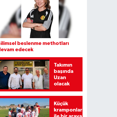
ilimsel beslenme methotları
devam edecek
Takımın
başında
Uzan
olacak
Küçük
kramponlar
ile bir araya