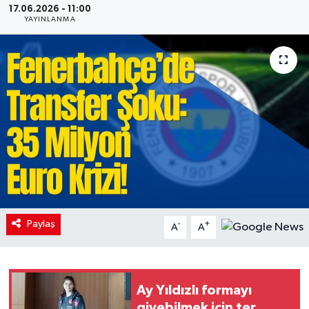
17.06.2026 - 11:00
YAYINLANMA
Paylaş
-
+
A
A
Ay Yıldızlı formayı
giyebilmek için ter