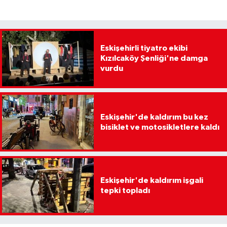
Eskişehirli tiyatro ekibi
Kızılcaköy Şenliği'ne damga
vurdu
Eskişehir'de kaldırım bu kez
bisiklet ve motosikletlere kaldı
Eskişehir'de kaldırım işgali
tepki topladı