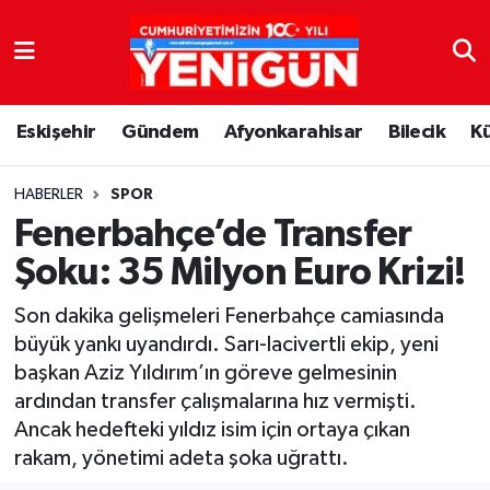
Nöbetçi Eczaneler
Eskişehir
Gündem
Afyonkarahisar
Bilecik
K
Hava Durumu
Trafik Durumu
HABERLER
SPOR
Fenerbahçe’de Transfer
Süper Lig Puan Durumu ve Fikstür
Şoku: 35 Milyon Euro Krizi!
Tüm Manşetler
Son dakika gelişmeleri Fenerbahçe camiasında
büyük yankı uyandırdı. Sarı-lacivertli ekip, yeni
Son Dakika Haberleri
başkan Aziz Yıldırım’ın göreve gelmesinin
ardından transfer çalışmalarına hız vermişti.
Haber Arşivi
Ancak hedefteki yıldız isim için ortaya çıkan
rakam, yönetimi adeta şoka uğrattı.