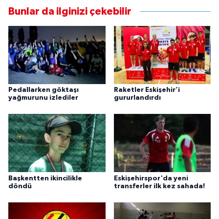
Bunlar da ilginizi çekebilir
Pedallarken göktaşı
Raketler Eskişehir’i
yağmurunu izlediler
gururlandırdı
Başkentten ikincilikle
Eskişehirspor'da yeni
döndü
transferler ilk kez sahada!