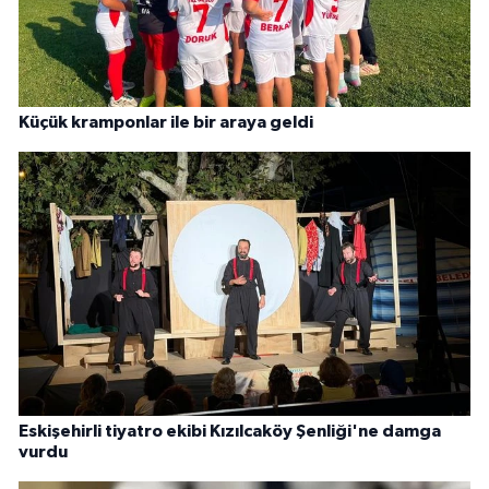
Küçük kramponlar ile bir araya geldi
Eskişehirli tiyatro ekibi Kızılcaköy Şenliği'ne damga
vurdu