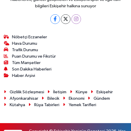
bilgileri Eskişehir halkına sunuyor
Nöbetçi Eczaneler
Hava Durumu
Trafik Durumu
Puan Durumu ve Fikstür
Tüm Manşetler
Son Dakika Haberleri
Haber Arşivi
Gizlilik Sözleşmesi
İletişim
Künye
Eskişehir
Afyonkarahisar
Bilecik
Ekonomi
Gündem
Kütahya
Rüya Tabirleri
Yemek Tarifleri