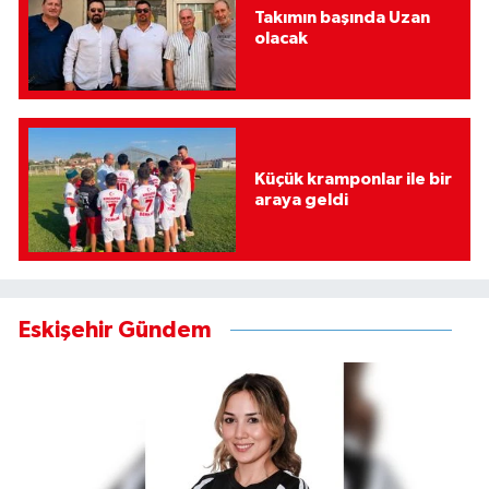
Takımın başında Uzan
olacak
Küçük kramponlar ile bir
araya geldi
Eskişehir Gündem