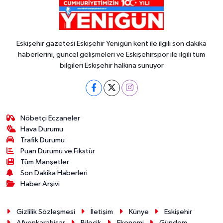
Eskişehir gazetesi Eskişehir Yenigün kent ile ilgili son dakika
haberlerini, güncel gelişmeleri ve Eskişehirspor ile ilgili tüm
bilgileri Eskişehir halkına sunuyor
Nöbetçi Eczaneler
Hava Durumu
Trafik Durumu
Puan Durumu ve Fikstür
Tüm Manşetler
Son Dakika Haberleri
Haber Arşivi
Gizlilik Sözleşmesi
İletişim
Künye
Eskişehir
Afyonkarahisar
Bilecik
Ekonomi
Gündem