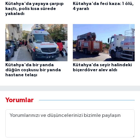
Kütahya'da yayaya çarpıp
Kütahya'da feci kaza: 1 ölü,
kaçtı, polis kısa sürede
4 yaralı
yakaladı
Kütahya'da bir yanda
Kütahya’da seyir halindeki
düğün coşkusu bir yanda
biçerdöver alev aldı
hastane telaşı
Yorumlar