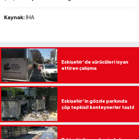
Kaynak:
İHA
Eskişehir'de sürücüleri isyan
ettiren çalışma
Eskişehir'in gözde parkında
çöp tepkisi! konteynerler taştı!