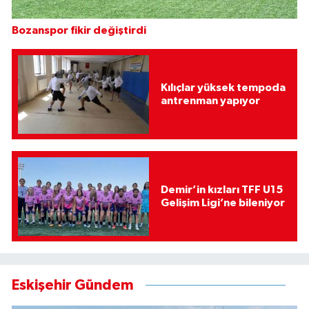
Bozanspor fikir değiştirdi
Kılıçlar yüksek tempoda
antrenman yapıyor
Demir’in kızları TFF U15
Gelişim Ligi’ne bileniyor
Eskişehir Gündem