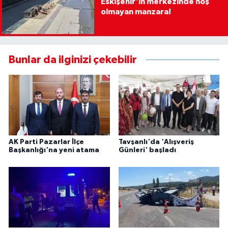
Eskişehir'in merkezinde hoş
olmayan manzara!
Bunlar da ilginizi çekebilir
AK Parti Pazarlar İlçe
Tavşanlı'da 'Alışveriş
Başkanlığı'na yeni atama
Günleri' başladı