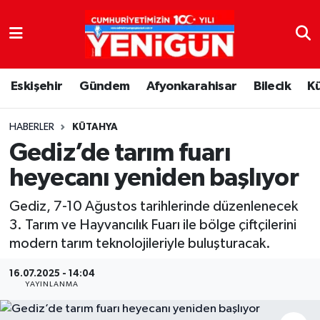
Nöbetçi Eczaneler
Eskişehir
Gündem
Afyonkarahisar
Bilecik
K
Hava Durumu
Trafik Durumu
HABERLER
KÜTAHYA
Gediz’de tarım fuarı
Süper Lig Puan Durumu ve Fikstür
heyecanı yeniden başlıyor
Tüm Manşetler
Gediz, 7-10 Ağustos tarihlerinde düzenlenecek
3. Tarım ve Hayvancılık Fuarı ile bölge çiftçilerini
Son Dakika Haberleri
modern tarım teknolojileriyle buluşturacak.
Haber Arşivi
16.07.2025 - 14:04
YAYINLANMA