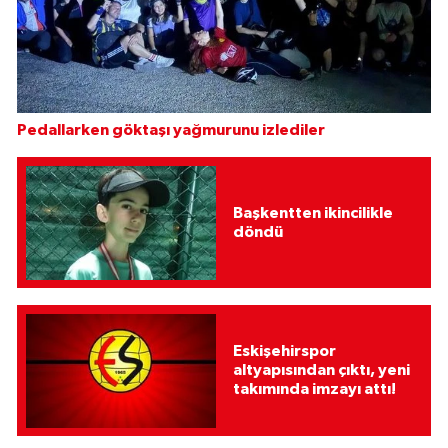
Pedallarken göktaşı yağmurunu izlediler
Başkentten ikincilikle
döndü
Eskişehirspor
altyapısından çıktı, yeni
takımında imzayı attı!