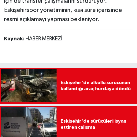
için de transfer çalışmalarını sürdürüyor.
Eskişehirspor yönetiminin, kısa süre içerisinde
resmi açıklamayı yapması bekleniyor.
Kaynak:
HABER MERKEZİ
Eskişehir'de alkollü sürücünün
kullandığı araç hurdaya döndü
Eskişehir'de sürücüleri isyan
ettiren çalışma