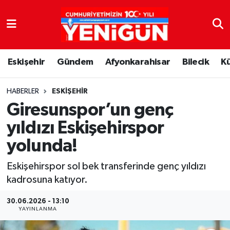
Nöbetçi Eczaneler
Eskişehir
Gündem
Afyonkarahisar
Bilecik
K
Hava Durumu
Trafik Durumu
HABERLER
ESKIŞEHIR
Giresunspor’un genç
Süper Lig Puan Durumu ve Fikstür
yıldızı Eskişehirspor
yolunda!
Tüm Manşetler
Eskişehirspor sol bek transferinde genç yıldızı
Son Dakika Haberleri
kadrosuna katıyor.
Haber Arşivi
30.06.2026 - 13:10
YAYINLANMA