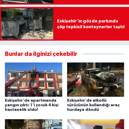
Eskişehir'in gözde parkında
çöp tepkisi! konteynerler taştı!
Bunlar da ilginizi çekebilir
Eskişehir'de apartmanda
Eskişehir'de alkollü
yangın çıktı: 1'i çocuk 4 kişi
sürücünün kullandığı araç
hastanelik oldu!
hurdaya döndü