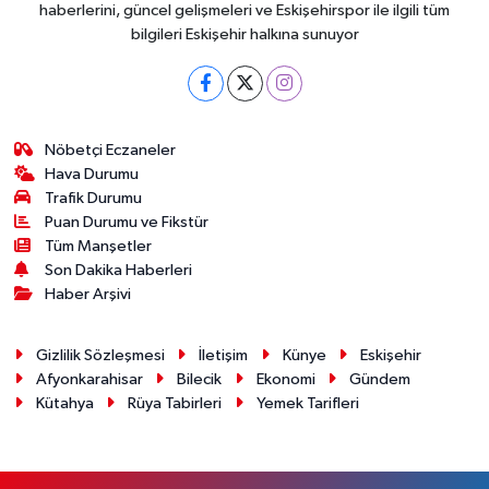
haberlerini, güncel gelişmeleri ve Eskişehirspor ile ilgili tüm
bilgileri Eskişehir halkına sunuyor
Nöbetçi Eczaneler
Hava Durumu
Trafik Durumu
Puan Durumu ve Fikstür
Tüm Manşetler
Son Dakika Haberleri
Haber Arşivi
Gizlilik Sözleşmesi
İletişim
Künye
Eskişehir
Afyonkarahisar
Bilecik
Ekonomi
Gündem
Kütahya
Rüya Tabirleri
Yemek Tarifleri