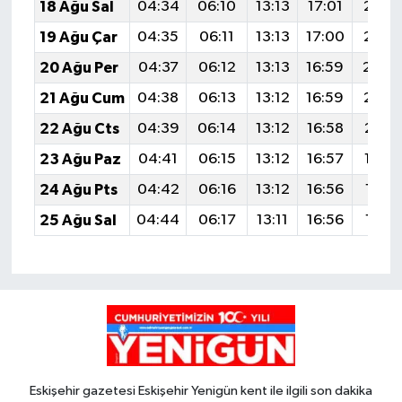
18 Ağu Sal
04:34
06:10
13:13
17:01
20:0
19 Ağu Çar
04:35
06:11
13:13
17:00
20:0
20 Ağu Per
04:37
06:12
13:13
16:59
20:0
21 Ağu Cum
04:38
06:13
13:12
16:59
20:0
22 Ağu Cts
04:39
06:14
13:12
16:58
20:0
23 Ağu Paz
04:41
06:15
13:12
16:57
19:5
24 Ağu Pts
04:42
06:16
13:12
16:56
19:5
25 Ağu Sal
04:44
06:17
13:11
16:56
19:5
Eskişehir gazetesi Eskişehir Yenigün kent ile ilgili son dakika