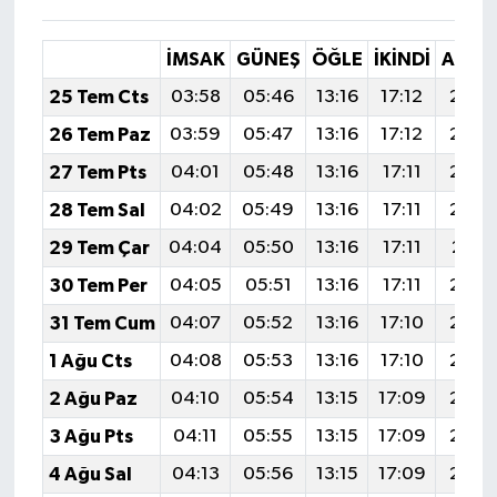
İMSAK
GÜNEŞ
ÖĞLE
İKINDI
AKŞA
25 Tem Cts
03:58
05:46
13:16
17:12
20:3
26 Tem Paz
03:59
05:47
13:16
17:12
20:3
27 Tem Pts
04:01
05:48
13:16
17:11
20:3
28 Tem Sal
04:02
05:49
13:16
17:11
20:3
29 Tem Çar
04:04
05:50
13:16
17:11
20:3
30 Tem Per
04:05
05:51
13:16
17:11
20:3
31 Tem Cum
04:07
05:52
13:16
17:10
20:2
1 Ağu Cts
04:08
05:53
13:16
17:10
20:2
2 Ağu Paz
04:10
05:54
13:15
17:09
20:2
3 Ağu Pts
04:11
05:55
13:15
17:09
20:2
4 Ağu Sal
04:13
05:56
13:15
17:09
20:2