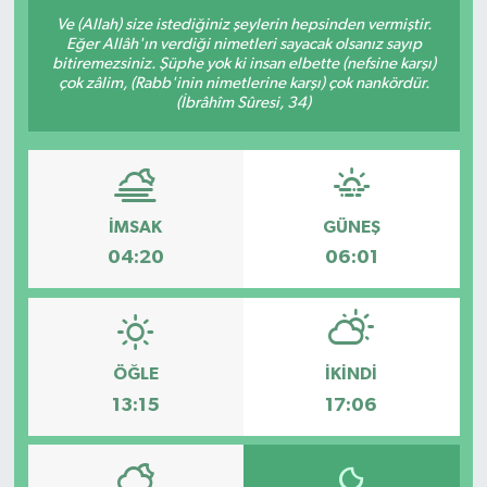
Ve (Allah) size istediğiniz şeylerin hepsinden vermiştir.
Eğer Allâh'ın verdiği nimetleri sayacak olsanız sayıp
bitiremezsiniz. Şüphe yok ki insan elbette (nefsine karşı)
çok zâlim, (Rabb'inin nimetlerine karşı) çok nankördür.
(İbrâhîm Sûresi, 34)
İMSAK
GÜNEŞ
04:20
06:01
ÖĞLE
İKINDI
13:15
17:06