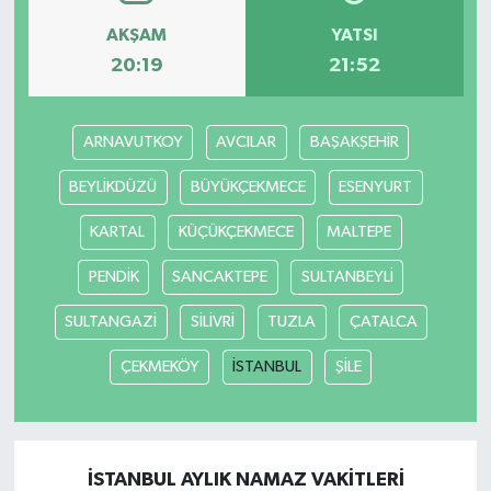
AKŞAM
YATSI
20:19
21:52
ARNAVUTKOY
AVCILAR
BAŞAKŞEHİR
BEYLİKDÜZÜ
BÜYÜKÇEKMECE
ESENYURT
KARTAL
KÜÇÜKÇEKMECE
MALTEPE
PENDİK
SANCAKTEPE
SULTANBEYLİ
SULTANGAZİ
SİLİVRİ
TUZLA
ÇATALCA
ÇEKMEKÖY
İSTANBUL
ŞİLE
İSTANBUL AYLIK NAMAZ VAKITLERI