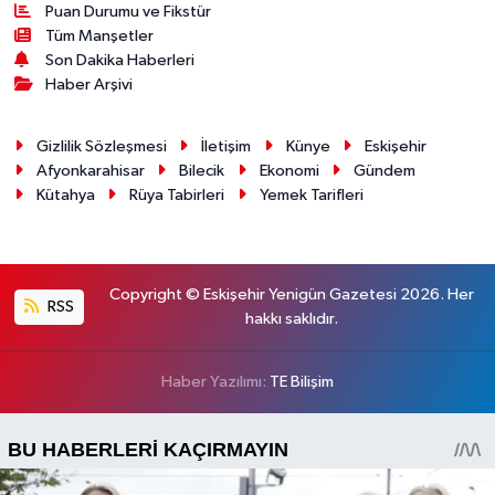
Puan Durumu ve Fikstür
Tüm Manşetler
Son Dakika Haberleri
Haber Arşivi
Gizlilik Sözleşmesi
İletişim
Künye
Eskişehir
Afyonkarahisar
Bilecik
Ekonomi
Gündem
Kütahya
Rüya Tabirleri
Yemek Tarifleri
Copyright © Eskişehir Yenigün Gazetesi 2026. Her
RSS
hakkı saklıdır.
Haber Yazılımı:
TE Bilişim