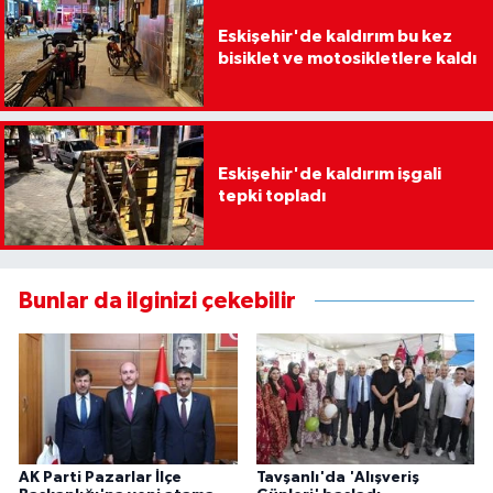
Eskişehir'de kaldırım bu kez
bisiklet ve motosikletlere kaldı
Eskişehir'de kaldırım işgali
tepki topladı
Bunlar da ilginizi çekebilir
AK Parti Pazarlar İlçe
Tavşanlı'da 'Alışveriş