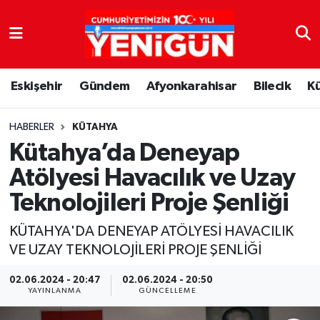
Nöbetçi Eczaneler
Eskişehir
Gündem
Afyonkarahisar
Bilecik
K
Hava Durumu
Trafik Durumu
HABERLER
KÜTAHYA
Kütahya’da Deneyap
Süper Lig Puan Durumu ve Fikstür
Atölyesi Havacılık ve Uzay
Teknolojileri Proje Şenliği
Tüm Manşetler
KÜTAHYA'DA DENEYAP ATÖLYESİ HAVACILIK
Son Dakika Haberleri
VE UZAY TEKNOLOJİLERİ PROJE ŞENLİĞİ
Haber Arşivi
02.06.2024 - 20:47
02.06.2024 - 20:50
YAYINLANMA
GÜNCELLEME