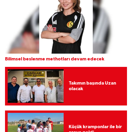
Bilimsel beslenme methotları devam edecek
Takımın başında Uzan
olacak
Küçük kramponlar ile bir