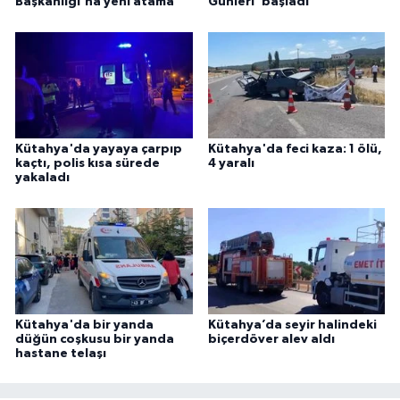
Başkanlığı'na yeni atama
Günleri' başladı
Kütahya'da yayaya çarpıp
Kütahya'da feci kaza: 1 ölü,
kaçtı, polis kısa sürede
4 yaralı
yakaladı
Kütahya'da bir yanda
Kütahya’da seyir halindeki
düğün coşkusu bir yanda
biçerdöver alev aldı
hastane telaşı